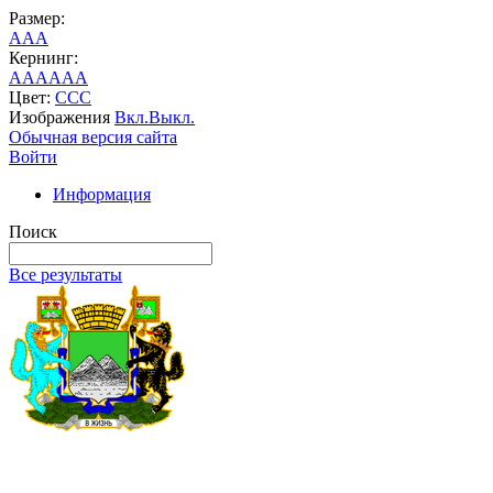
Размер:
A
A
A
Кернинг:
AA
AA
AA
Цвет:
C
C
C
Изображения
Вкл.
Выкл.
Обычная версия сайта
Войти
Информация
Поиск
Все результаты