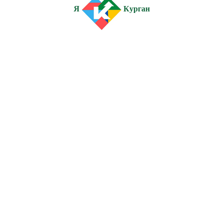
Я
Курган