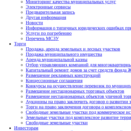
Мониторинг качества муниципальных услуг
Электронные сервисы
Предварительная запись
Другая информация
Новости
Информация о типичных юридических ошибках при
Услуги по погребению
Перечень МСЗУ
Торги
Продажа, аренда земельных и лесных участков
Продажа муниципального имущества
Аренда муниципальной казны
Отбор управляющих компаний для многоквартирн
Капитальный ремонт домов за счет средств фонда
Размещение рекламных конструкций
Концессионные соглашения
Конкурсы на осуществление перевозок по муници
Размещение нестационарных торговых объектов
Размещение нестационарных объектов уличной тор
Аукционы на право заключить договор о развитии 
Торги на право заключения договора о комплексно
Свободные земельные участки под коммерческое и
Земельные участки под комплексное развитие терр
Свободные земельные участки
Инвесторам