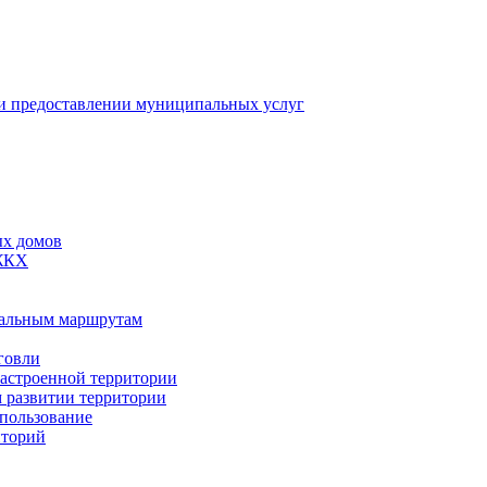
 предоставлении муниципальных услуг
ых домов
 ЖКХ
пальным маршрутам
говли
застроенной территории
м развитии территории
спользование
иторий