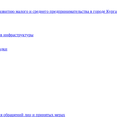
звитию малого и среднего предпринимательства в городе Курга
ов инфраструктуры
адки
ия обращений лиц и принятых мерах