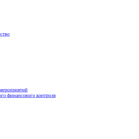
ество
 мероприятий
го финансового контроля