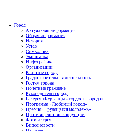
Город
Актуальная информация
Общая информация
История
Устав
Символика
Экономика
Инфографика
Организации
Развитие города
Градостроительная деятельность
Гостям города
Почётные граждане
Руководители города
Галерея «Курганцы - гордость города»
Программа «Любимый город»
Премия «Трудящаяся молодежь»
Противодействие коррупции
Фотогалерея
Видеоновости
Награды