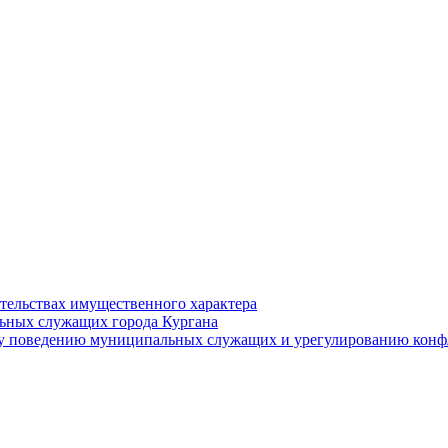
ательствах имущественного характера
ьных служащих города Кургана
у поведению муниципальных служащих и урегулированию конфл