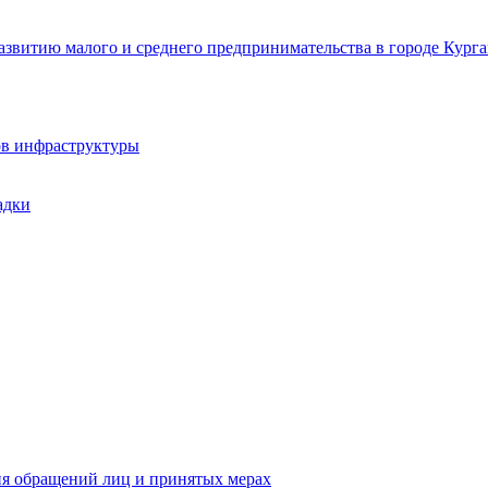
звитию малого и среднего предпринимательства в городе Курга
ов инфраструктуры
адки
ия обращений лиц и принятых мерах