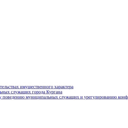
ательствах имущественного характера
ьных служащих города Кургана
у поведению муниципальных служащих и урегулированию конфл