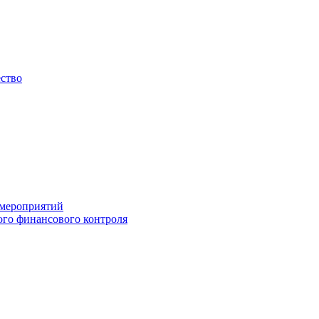
ество
 мероприятий
го финансового контроля