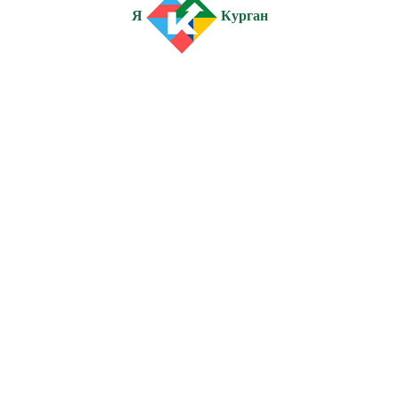
Я
Курган