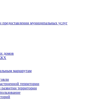
 предоставлении муниципальных услуг
ых домов
 ЖКХ
пальным маршрутам
говли
застроенной территории
м развитии территории
спользование
иторий