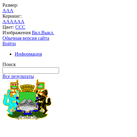
Размер:
A
A
A
Кернинг:
AA
AA
AA
Цвет:
C
C
C
Изображения
Вкл.
Выкл.
Обычная версия сайта
Войти
Информация
Поиск
Все результаты