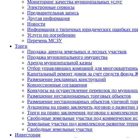
Мониторинг качества муниципальных услуг
Электронные сервисы
Предварительная запись
Другая информация
Новости
Информация о типичных юридических ошибках при
Услуги по погребению
Перечень МСЗУ
Торги
Продажа, аренда земельных и лесных участков
Продажа муниципального имущества
Аренда муниципальной казны
Отбор управляющих компаний для многоквартирн
Капитальный ремонт домов за счет средств фонда
Размещение рекламных конструкций
Концессионные соглашения
Конкурсы на осуществление перевозок по муници
Размещение нестационарных торговых объектов
Размещение нестационарных объектов уличной тор
Аукционы на право заключить договор о развитии 
Торги на право заключения договора о комплексно
Свободные земельные участки под коммерческое и
Земельные участки под комплексное развитие терр
Свободные земельные участки
Инвесторам