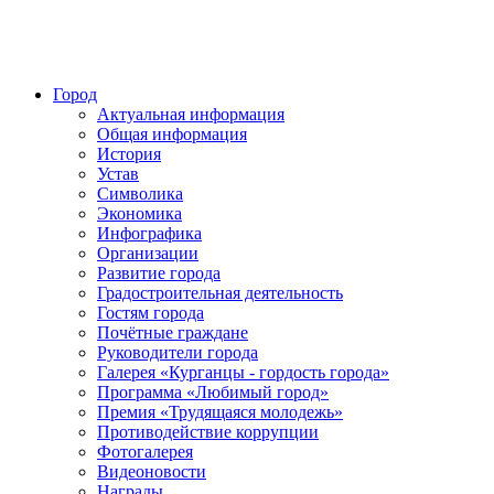
Город
Актуальная информация
Общая информация
История
Устав
Символика
Экономика
Инфографика
Организации
Развитие города
Градостроительная деятельность
Гостям города
Почётные граждане
Руководители города
Галерея «Курганцы - гордость города»
Программа «Любимый город»
Премия «Трудящаяся молодежь»
Противодействие коррупции
Фотогалерея
Видеоновости
Награды