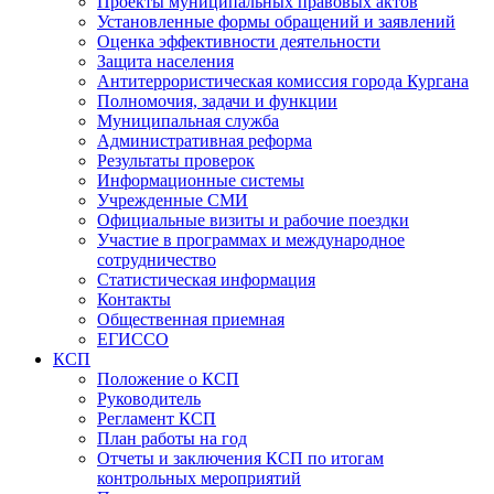
Проекты муниципальных правовых актов
Установленные формы обращений и заявлений
Оценка эффективности деятельности
Защита населения
Антитеррористическая комиссия города Кургана
Полномочия, задачи и функции
Муниципальная служба
Административная реформа
Результаты проверок
Информационные системы
Учрежденные СМИ
Официальные визиты и рабочие поездки
Участие в программах и международное
сотрудничество
Статистическая информация
Контакты
Общественная приемная
ЕГИССО
КСП
Положение о КСП
Руководитель
Регламент КСП
План работы на год
Отчеты и заключения КСП по итогам
контрольных мероприятий