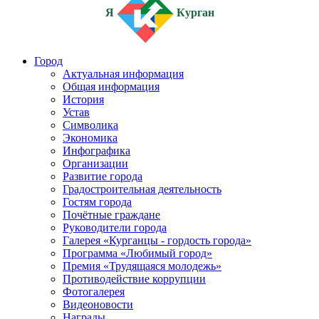
Я
Курган
Город
Актуальная информация
Общая информация
История
Устав
Символика
Экономика
Инфографика
Организации
Развитие города
Градостроительная деятельность
Гостям города
Почётные граждане
Руководители города
Галерея «Курганцы - гордость города»
Программа «Любимый город»
Премия «Трудящаяся молодежь»
Противодействие коррупции
Фотогалерея
Видеоновости
Награды