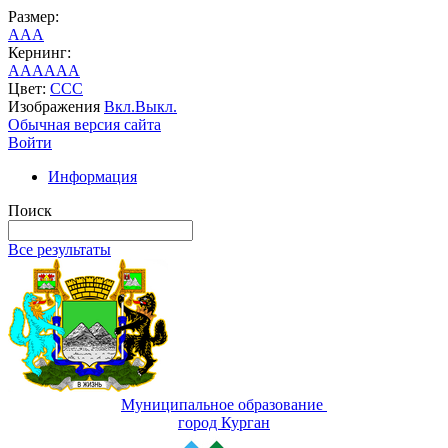
Размер:
A
A
A
Кернинг:
AA
AA
AA
Цвет:
C
C
C
Изображения
Вкл.
Выкл.
Обычная версия сайта
Войти
Информация
Поиск
Все результаты
Муниципальное образование
город Курган