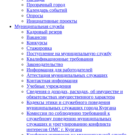
Прозрачный город
Календарь событий
Опросы
Инициативные проекты
Муниципальная служба
Кадровый резерв
Вакансии
Конкурсы
Стажировка
Поступление на муниципальную службу
Квалификационные требования
Законодательство
Информация для работодателей
Аттестация муниципальных служащих
Контактная информация
Учебные учреждения
Сведения о доходах, расходах, об имуществе и
обязательствах имущественного характера
Кодексы этики и служебного поведения
муниципальных служащих города Кургана
Комиссии по соблюдению требований к
служебному поведению муниципальных
служащих и урегулированию конфликта
интересов ОМС г. Кургана
Конфликт интересов на муниципальной службе