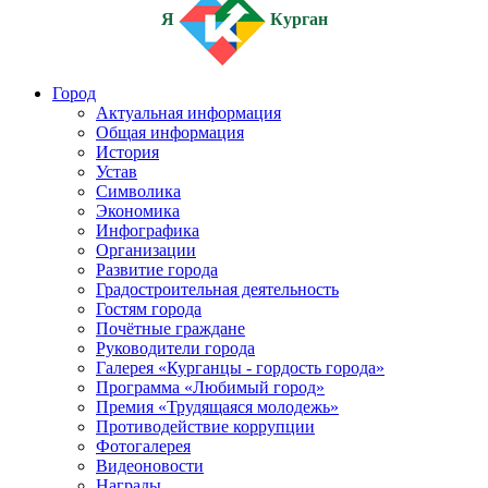
Я
Курган
Город
Актуальная информация
Общая информация
История
Устав
Символика
Экономика
Инфографика
Организации
Развитие города
Градостроительная деятельность
Гостям города
Почётные граждане
Руководители города
Галерея «Курганцы - гордость города»
Программа «Любимый город»
Премия «Трудящаяся молодежь»
Противодействие коррупции
Фотогалерея
Видеоновости
Награды