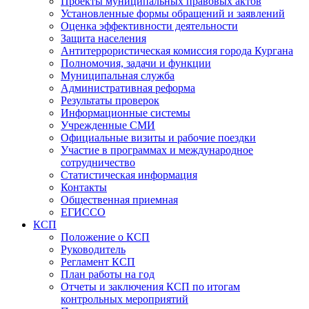
Проекты муниципальных правовых актов
Установленные формы обращений и заявлений
Оценка эффективности деятельности
Защита населения
Антитеррористическая комиссия города Кургана
Полномочия, задачи и функции
Муниципальная служба
Административная реформа
Результаты проверок
Информационные системы
Учрежденные СМИ
Официальные визиты и рабочие поездки
Участие в программах и международное
сотрудничество
Статистическая информация
Контакты
Общественная приемная
ЕГИССО
КСП
Положение о КСП
Руководитель
Регламент КСП
План работы на год
Отчеты и заключения КСП по итогам
контрольных мероприятий