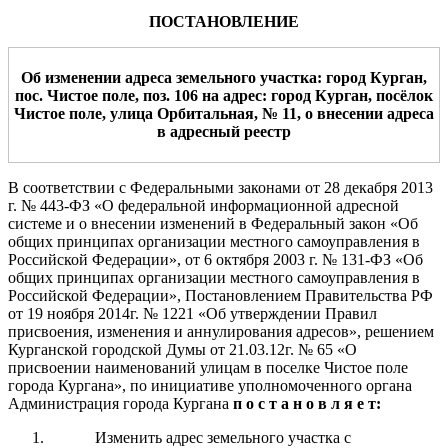
ПОСТАНОВЛЕНИЕ
О
б изменении
адреса
земельного участка
:
город
Курган,
пос
.
Чистое поле
,
поз. 106
на адрес:
город Курган,
посёлок
Чистое поле
, улица
Орбитальная
, №
11
,
о внесении адреса
в адресный реестр
В соответствии с Федеральными законами от 28 декабря 2013
г.
№ 443-ФЗ «О федеральной информационной адресной
системе и о внесении изменений
в Федеральный закон «Об
общих принципах организации местного самоуправления в
Российской Федерации», от 6 октября 2003 г.
№
131-ФЗ «Об
общих
принципах организации местного
самоуправления в
Российской Федерации»
, Постановлением Правительства РФ
от 19 ноября 2014г. № 1221 «Об утверждении Правил
присвоения, изменения и аннулирования адресов», решением
Курганской городской Думы от 21.03.12г. № 65 «О
присвоении наименований улицам в поселке Чистое поле
города Кургана»,
по инициативе уполномоченного органа
Администрация
города Курга
на
п о с т а н о в л я е т:
Изменить адрес земельного участка с