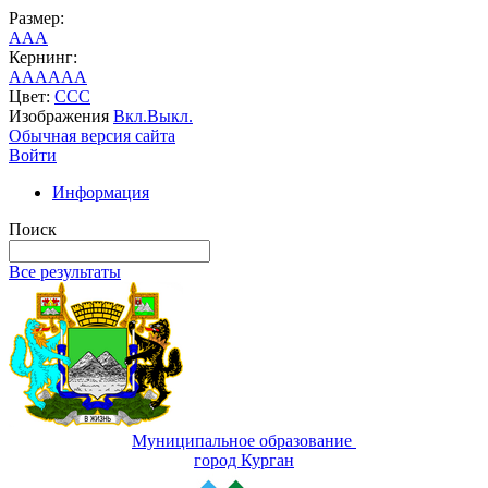
Размер:
A
A
A
Кернинг:
AA
AA
AA
Цвет:
C
C
C
Изображения
Вкл.
Выкл.
Обычная версия сайта
Войти
Информация
Поиск
Все результаты
Муниципальное образование
город Курган