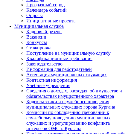
Прозрачный город
Календарь событий
Опросы
Инициативные проекты
Муниципальная служба
Кадровый резерв
Вакансии
Конкурсы
Стажировка
Поступление на муниципальную службу
Квалификационные требования
Законодательство
Информация для работодателей
Аттестация муниципальных служащих
Контактная информация
Учебные учреждения
Сведения о доходах, расходах, об имуществе и
обязательствах имущественного характера
Кодексы этики и служебного поведения
муниципальных служащих города Кургана
Комиссии по соблюдению требований к
служебному поведению муниципальных
служащих и урегулированию конфликта
интересов ОМС г. Кургана
Конфликт интересов на муниципальной службе