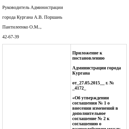
Руководитель Администрации
города Кургана А.В. Поршань
Пантилеенко О.М..,
42-67-39
Приложение к
постановлению
Администрации города
Кургана
от_
27.05.2015
__ г. №
_
4172
_
«Об утверждении
соглашения № 1 о
внесении изменений в
дополнительное
соглашени
е
№
2
к
соглашению
о
взаим
одействии между