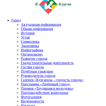
Я
Курган
Город
Актуальная информация
Общая информация
История
Устав
Символика
Экономика
Инфографика
Организации
Развитие города
Градостроительная деятельность
Гостям города
Почётные граждане
Руководители города
Галерея «Курганцы - гордость города»
Программа «Любимый город»
Премия «Трудящаяся молодежь»
Противодействие коррупции
Фотогалерея
Видеоновости
Награды