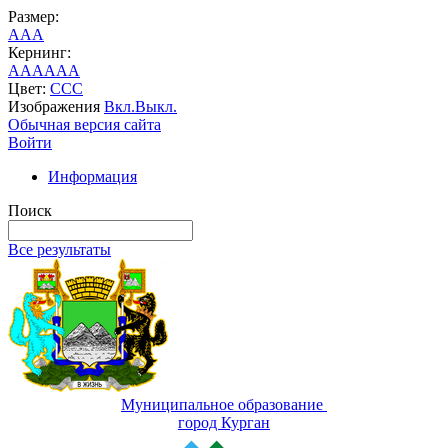
Размер:
A
A
A
Кернинг:
AA
AA
AA
Цвет:
C
C
C
Изображения
Вкл.
Выкл.
Обычная версия сайта
Войти
Информация
Поиск
Все результаты
Муниципальное образование
город Курган