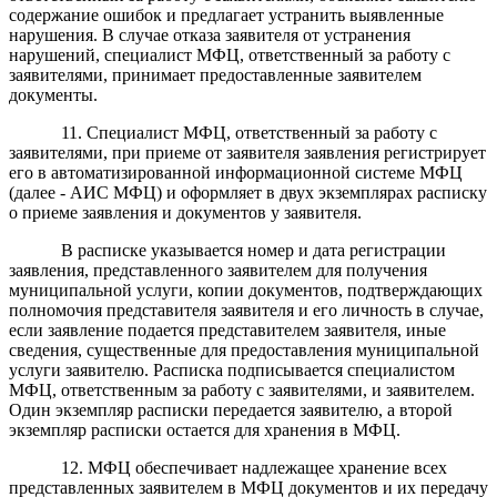
содержание ошибок и предлагает устранить выявленные
нарушения. В случае отказа заявителя от устранения
нарушений
,
специалист
МФЦ, ответственный за работу с
заявителями,
принимает предоставленные заявителем
документы
.
1
1
. Специалист
МФЦ,
ответственный за работу с
заявителями,
при приеме
от
заявителя заявления
регистр
ирует
его
в
автоматизированной информационной системе МФЦ
(далее - АИС МФЦ) и оформляет в двух экземплярах расписку
о приеме заявления и документов у заявителя.
В расписке указывается номер и дата регистрации
заявления, представленного заявителем для получения
муниципальной услуги, копии документов, подтверждающих
полномочия представителя заявителя и его личность в случае,
если заявление подается представителем заявителя, иные
сведения, существенные для предоставления муниципальной
услуги заявителю. Расписка подписывается
специалистом
МФЦ,
ответ
ственным за работу с заявителями,
и заявителем.
Один экземпляр расписки передается заявителю, а второй
экземпляр расписки остается для хранения в МФЦ.
12.
МФЦ
обеспечивает надлежащее хранение всех
представленных заявителем в МФЦ документов и их передачу