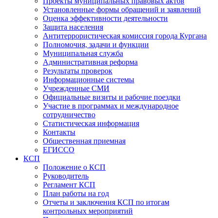
Проекты муниципальных правовых актов
Установленные формы обращений и заявлений
Оценка эффективности деятельности
Защита населения
Антитеррористическая комиссия города Кургана
Полномочия, задачи и функции
Муниципальная служба
Административная реформа
Результаты проверок
Информационные системы
Учрежденные СМИ
Официальные визиты и рабочие поездки
Участие в программах и международное
сотрудничество
Статистическая информация
Контакты
Общественная приемная
ЕГИССО
КСП
Положение о КСП
Руководитель
Регламент КСП
План работы на год
Отчеты и заключения КСП по итогам
контрольных мероприятий