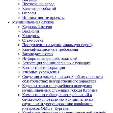
Прозрачный город
Календарь событий
Опросы
Инициативные проекты
Муниципальная служба
Кадровый резерв
Вакансии
Конкурсы
Стажировка
Поступление на муниципальную службу
Квалификационные требования
Законодательство
Информация для работодателей
Аттестация муниципальных служащих
Контактная информация
Учебные учреждения
Сведения о доходах, расходах, об имуществе и
обязательствах имущественного характера
Кодексы этики и служебного поведения
муниципальных служащих города Кургана
Комиссии по соблюдению требований к
служебному поведению муниципальных
служащих и урегулированию конфликта
интересов ОМС г. Кургана
Конфликт интересов на муниципальной службе