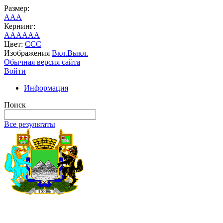
Размер:
A
A
A
Кернинг:
AA
AA
AA
Цвет:
C
C
C
Изображения
Вкл.
Выкл.
Обычная версия сайта
Войти
Информация
Поиск
Все результаты