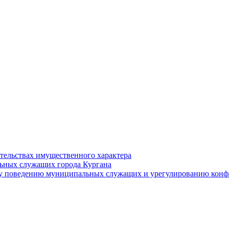
ательствах имущественного характера
ьных служащих города Кургана
у поведению муниципальных служащих и урегулированию конфл