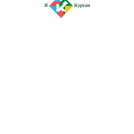
Я
Курган