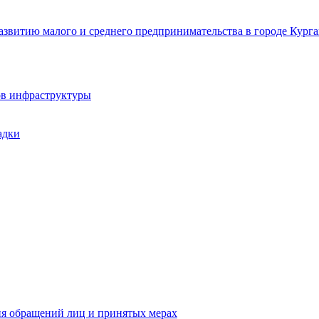
звитию малого и среднего предпринимательства в городе Курга
ов инфраструктуры
адки
ия обращений лиц и принятых мерах