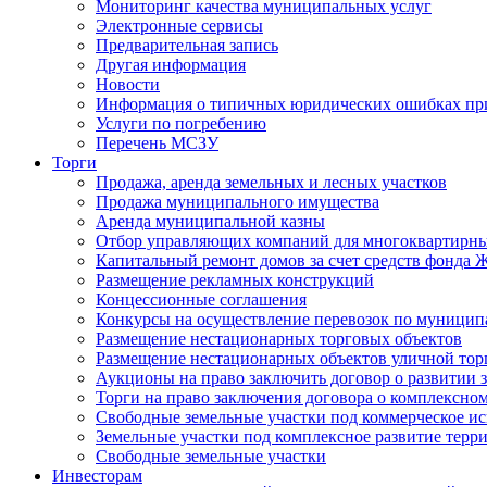
Мониторинг качества муниципальных услуг
Электронные сервисы
Предварительная запись
Другая информация
Новости
Информация о типичных юридических ошибках при
Услуги по погребению
Перечень МСЗУ
Торги
Продажа, аренда земельных и лесных участков
Продажа муниципального имущества
Аренда муниципальной казны
Отбор управляющих компаний для многоквартирн
Капитальный ремонт домов за счет средств фонда
Размещение рекламных конструкций
Концессионные соглашения
Конкурсы на осуществление перевозок по муници
Размещение нестационарных торговых объектов
Размещение нестационарных объектов уличной тор
Аукционы на право заключить договор о развитии 
Торги на право заключения договора о комплексно
Свободные земельные участки под коммерческое и
Земельные участки под комплексное развитие терр
Свободные земельные участки
Инвесторам