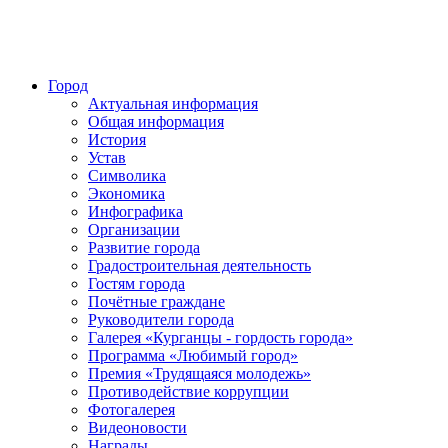
Город
Актуальная информация
Общая информация
История
Устав
Символика
Экономика
Инфографика
Организации
Развитие города
Градостроительная деятельность
Гостям города
Почётные граждане
Руководители города
Галерея «Курганцы - гордость города»
Программа «Любимый город»
Премия «Трудящаяся молодежь»
Противодействие коррупции
Фотогалерея
Видеоновости
Награды