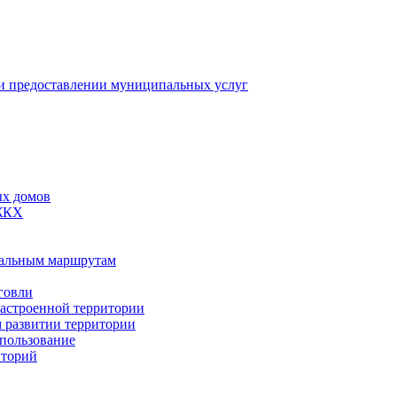
 предоставлении муниципальных услуг
ых домов
 ЖКХ
пальным маршрутам
говли
застроенной территории
м развитии территории
спользование
иторий