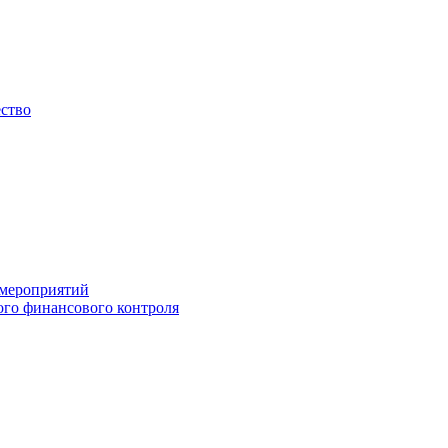
ество
 мероприятий
го финансового контроля