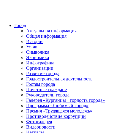
Город
Актуальная информация
Общая информация
История
Устав
Символика
Экономика
Инфографика
Организации
Развитие города
Градостроительная деятельность
Гостям города
Почётные граждане
Руководители города
Галерея «Курганцы - гордость города»
Программа «Любимый город»
Премия «Трудящаяся молодежь»
Противодействие коррупции
Фотогалерея
Видеоновости
Награды