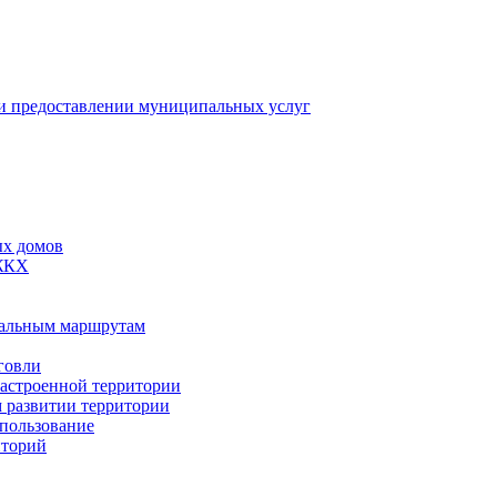
 предоставлении муниципальных услуг
ых домов
 ЖКХ
пальным маршрутам
говли
застроенной территории
м развитии территории
спользование
иторий