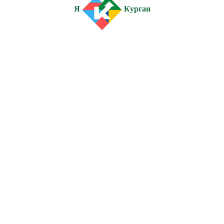
Я
Курган