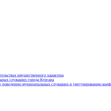
ательствах имущественного характера
ьных служащих города Кургана
у поведению муниципальных служащих и урегулированию конфл