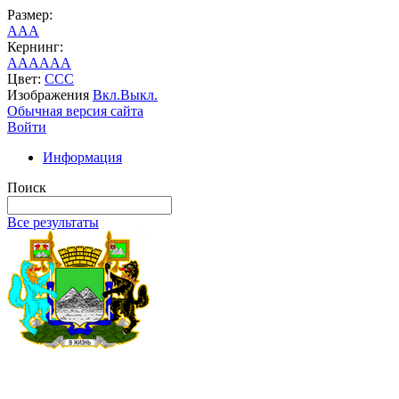
Размер:
A
A
A
Кернинг:
AA
AA
AA
Цвет:
C
C
C
Изображения
Вкл.
Выкл.
Обычная версия сайта
Войти
Информация
Поиск
Все результаты