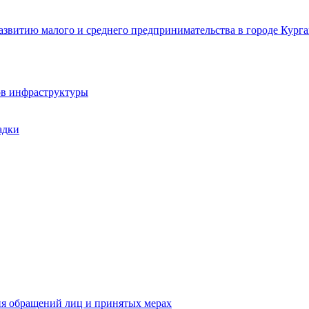
звитию малого и среднего предпринимательства в городе Курга
ов инфраструктуры
адки
ия обращений лиц и принятых мерах