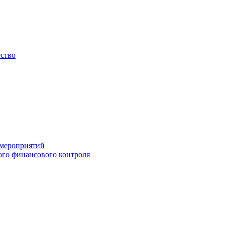
ество
 мероприятий
го финансового контроля