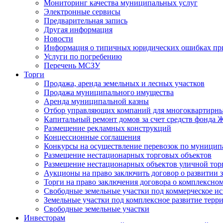
Мониторинг качества муниципальных услуг
Электронные сервисы
Предварительная запись
Другая информация
Новости
Информация о типичных юридических ошибках при
Услуги по погребению
Перечень МСЗУ
Торги
Продажа, аренда земельных и лесных участков
Продажа муниципального имущества
Аренда муниципальной казны
Отбор управляющих компаний для многоквартирн
Капитальный ремонт домов за счет средств фонда
Размещение рекламных конструкций
Концессионные соглашения
Конкурсы на осуществление перевозок по муници
Размещение нестационарных торговых объектов
Размещение нестационарных объектов уличной тор
Аукционы на право заключить договор о развитии 
Торги на право заключения договора о комплексно
Свободные земельные участки под коммерческое и
Земельные участки под комплексное развитие терр
Свободные земельные участки
Инвесторам