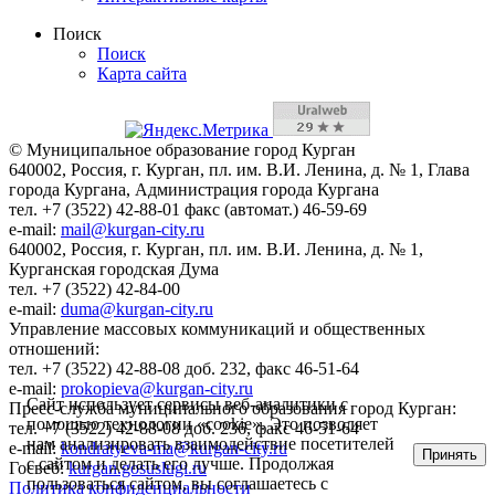
Поиск
Поиск
Карта сайта
© Муниципальное образование город Курган
640002, Россия, г. Курган, пл. им. В.И. Ленина, д. № 1, Глава
города Кургана, Администрация города Кургана
тел. +7 (3522) 42-88-01 факс (автомат.) 46-59-69
e-mail:
mail@kurgan-city.ru
640002, Россия, г. Курган, пл. им. В.И. Ленина, д. № 1,
Курганская городская Дума
тел. +7 (3522) 42-84-00
e-mail:
duma@kurgan-city.ru
Управление массовых коммуникаций и общественных
отношений:
тел. +7 (3522) 42-88-08 доб. 232, факс 46-51-64
e-mail:
prokopieva@kurgan-city.ru
Сайт использует сервисы веб-аналитики с
Пресс-служба муниципального образования город Курган:
помощью технологии «cookie». Это позволяет
тел. +7 (3522) 42-88-08 доб. 236, факс 46-51-64
нам анализировать взаимодействие посетителей
e-mail:
kondratyeva-ma@kurgan-city.ru
Принять
с сайтом и делать его лучше. Продолжая
Госвеб:
kurgan.gosuslugi.ru
пользоваться сайтом, вы соглашаетесь с
Политика конфиденциальности