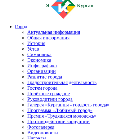
Я
Курган
Город
Актуальная информация
Общая информация
История
Устав
Символика
Экономика
Инфографика
Организации
Развитие города
Градостроительная деятельность
Гостям города
Почётные граждане
Руководители города
Галерея «Курганцы - гордость города»
Программа «Любимый город»
Премия «Трудящаяся молодежь»
Противодействие коррупции
Фотогалерея
Видеоновости
Награды