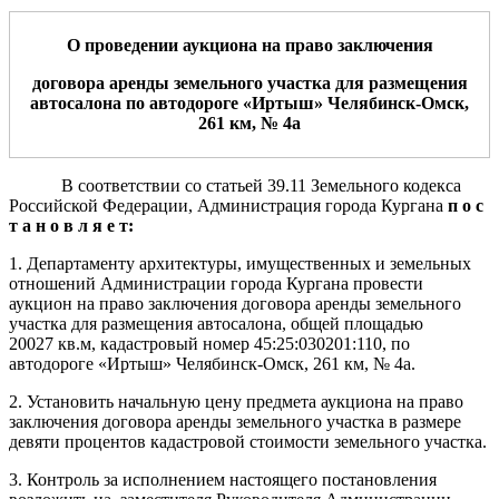
О
проведении аукциона
на
прав
о
заключени
я
договора аренды земельн
ого
участк
а
для
размещения
автосалона
по
автодороге «Иртыш» Челябинск-Омск,
261 км, №
4
а
В соответствии со статьей 39.11 Земельного кодекса
Российской Федерации, Администрация города Кургана
п
о
с
т
а
н
о
в
л
я
е
т:
1. Департаменту архитектуры, имущественных и земельных
отношений Администрации города Кургана провести
аукцион на право заключения договора аренды земельного
участка для размещения автосалона, общей площадью
20027 кв.м, кадастровый номер 45:25:030201:110, по
автодороге «Иртыш» Челябинск-Омск, 261 км, № 4а.
2. Установить начальную цену предмета аукциона на право
заключения договора аренды земельного участка в размере
девяти процентов кадастровой стоимости земельного участка.
3. Контроль за исполнением настоящего постановления