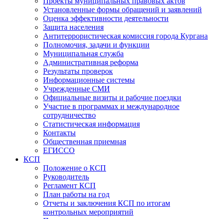
Проекты муниципальных правовых актов
Установленные формы обращений и заявлений
Оценка эффективности деятельности
Защита населения
Антитеррористическая комиссия города Кургана
Полномочия, задачи и функции
Муниципальная служба
Административная реформа
Результаты проверок
Информационные системы
Учрежденные СМИ
Официальные визиты и рабочие поездки
Участие в программах и международное
сотрудничество
Статистическая информация
Контакты
Общественная приемная
ЕГИССО
КСП
Положение о КСП
Руководитель
Регламент КСП
План работы на год
Отчеты и заключения КСП по итогам
контрольных мероприятий