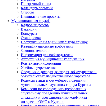
Прозрачный город
Календарь событий
Опросы
Инициативные проекты
Муниципальная служба
Кадровый резерв
Вакансии
Конкурсы
Стажировка
Поступление на муниципальную службу
Квалификационные требования
Законодательство
Информация для работодателей
Аттестация муниципальных служащих
Контактная информация
Учебные учреждения
Сведения о доходах, расходах, об имуществе и
обязательствах имущественного характера
Кодексы этики и служебного поведения
муниципальных служащих города Кургана
Комиссии по соблюдению требований к
служебному поведению муниципальных
служащих и урегулированию конфликта
интересов ОМС г. Кургана
Конфликт интересов на муниципальной службе