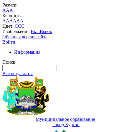
Размер:
A
A
A
Кернинг:
AA
AA
AA
Цвет:
C
C
C
Изображения
Вкл.
Выкл.
Обычная версия сайта
Войти
Информация
Поиск
Все результаты
Муниципальное образование
город Курган