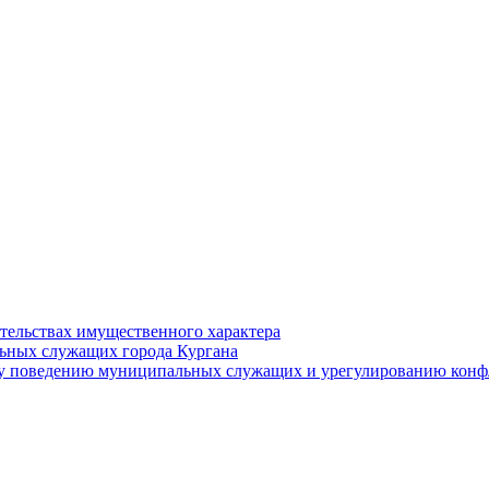
ательствах имущественного характера
ьных служащих города Кургана
у поведению муниципальных служащих и урегулированию конфл