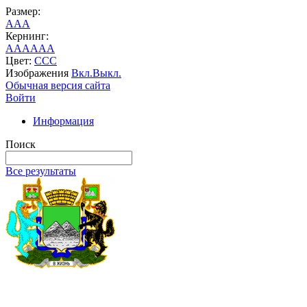
Размер:
A
A
A
Кернинг:
AA
AA
AA
Цвет:
C
C
C
Изображения
Вкл.
Выкл.
Обычная версия сайта
Войти
Информация
Поиск
Все результаты