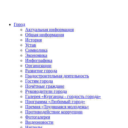
Город
Актуальная информация
Общая информация
История
Устав
Символика
Экономика
Инфографика
Организации
Развитие города
Градостроительная деятельность
Гостям города
Почётные граждане
Руководители города
Галерея «Курганцы - гордость города»
Программа «Любимый город»
Премия «Трудящаяся молодежь»
Противодействие коррупции
Фотогалерея
Видеоновости
Награды