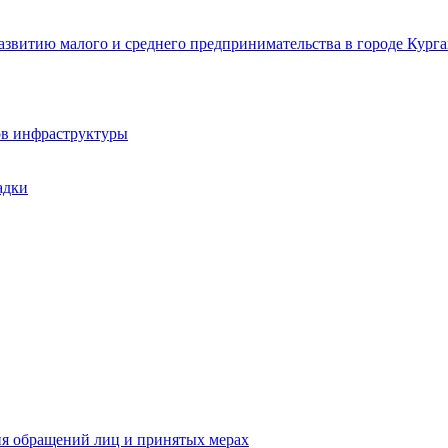
звитию малого и среднего предпринимательства в городе Курга
ов инфраструктуры
адки
ия обращений лиц и принятых мерах