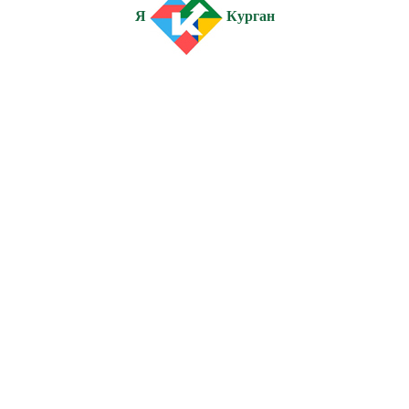
Я
Курган