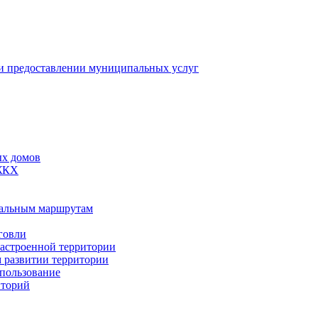
 предоставлении муниципальных услуг
ых домов
 ЖКХ
пальным маршрутам
говли
застроенной территории
м развитии территории
спользование
иторий