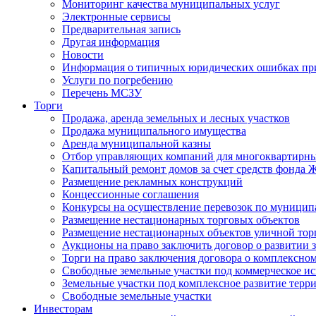
Мониторинг качества муниципальных услуг
Электронные сервисы
Предварительная запись
Другая информация
Новости
Информация о типичных юридических ошибках при
Услуги по погребению
Перечень МСЗУ
Торги
Продажа, аренда земельных и лесных участков
Продажа муниципального имущества
Аренда муниципальной казны
Отбор управляющих компаний для многоквартирн
Капитальный ремонт домов за счет средств фонда
Размещение рекламных конструкций
Концессионные соглашения
Конкурсы на осуществление перевозок по муници
Размещение нестационарных торговых объектов
Размещение нестационарных объектов уличной тор
Аукционы на право заключить договор о развитии 
Торги на право заключения договора о комплексно
Свободные земельные участки под коммерческое и
Земельные участки под комплексное развитие терр
Свободные земельные участки
Инвесторам