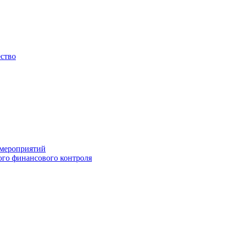
ество
 мероприятий
го финансового контроля