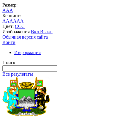
Размер:
A
A
A
Кернинг:
AA
AA
AA
Цвет:
C
C
C
Изображения
Вкл.
Выкл.
Обычная версия сайта
Войти
Информация
Поиск
Все результаты