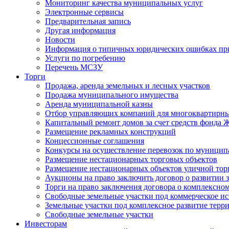
Мониторинг качества муниципальных услуг
Электронные сервисы
Предварительная запись
Другая информация
Новости
Информация о типичных юридических ошибках при
Услуги по погребению
Перечень МСЗУ
Торги
Продажа, аренда земельных и лесных участков
Продажа муниципального имущества
Аренда муниципальной казны
Отбор управляющих компаний для многоквартирн
Капитальный ремонт домов за счет средств фонда
Размещение рекламных конструкций
Концессионные соглашения
Конкурсы на осуществление перевозок по муници
Размещение нестационарных торговых объектов
Размещение нестационарных объектов уличной тор
Аукционы на право заключить договор о развитии 
Торги на право заключения договора о комплексно
Свободные земельные участки под коммерческое и
Земельные участки под комплексное развитие терр
Свободные земельные участки
Инвесторам