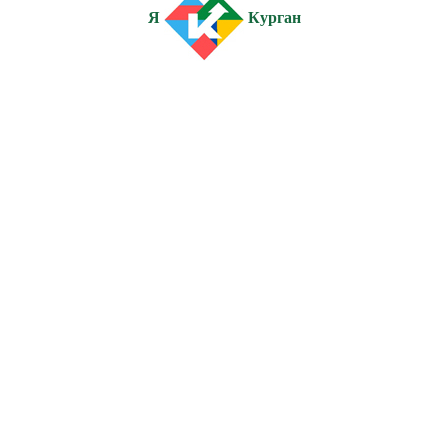
Я
Курган