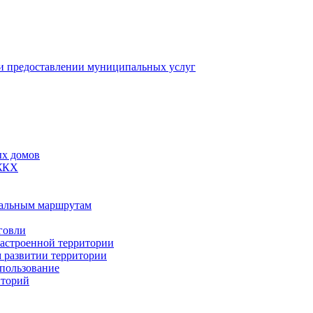
 предоставлении муниципальных услуг
ых домов
 ЖКХ
пальным маршрутам
говли
застроенной территории
м развитии территории
спользование
иторий