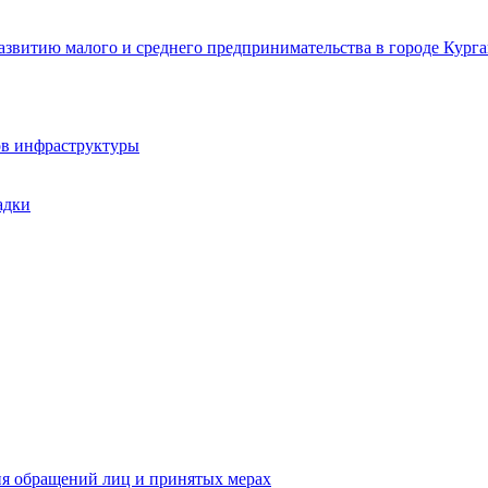
звитию малого и среднего предпринимательства в городе Курга
ов инфраструктуры
адки
ия обращений лиц и принятых мерах