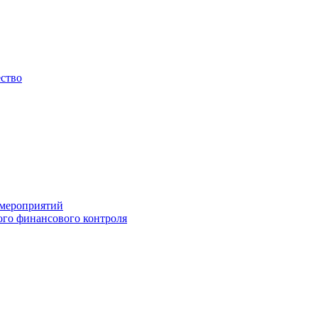
ество
 мероприятий
го финансового контроля