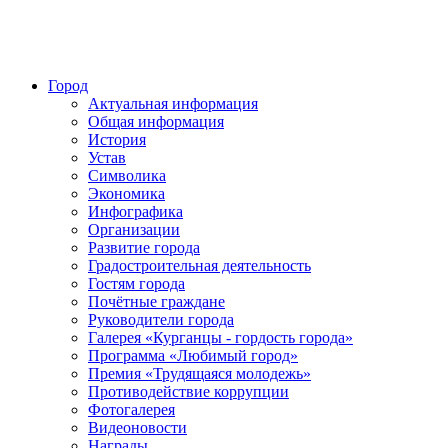
Город
Актуальная информация
Общая информация
История
Устав
Символика
Экономика
Инфографика
Организации
Развитие города
Градостроительная деятельность
Гостям города
Почётные граждане
Руководители города
Галерея «Курганцы - гордость города»
Программа «Любимый город»
Премия «Трудящаяся молодежь»
Противодействие коррупции
Фотогалерея
Видеоновости
Награды