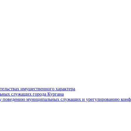
ательствах имущественного характера
ьных служащих города Кургана
у поведению муниципальных служащих и урегулированию конфл