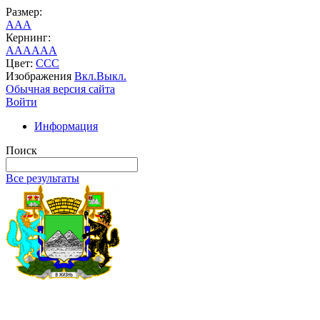
Размер:
A
A
A
Кернинг:
AA
AA
AA
Цвет:
C
C
C
Изображения
Вкл.
Выкл.
Обычная версия сайта
Войти
Информация
Поиск
Все результаты