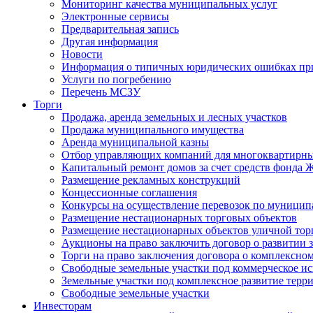
Мониторинг качества муниципальных услуг
Электронные сервисы
Предварительная запись
Другая информация
Новости
Информация о типичных юридических ошибках при
Услуги по погребению
Перечень МСЗУ
Торги
Продажа, аренда земельных и лесных участков
Продажа муниципального имущества
Аренда муниципальной казны
Отбор управляющих компаний для многоквартирн
Капитальный ремонт домов за счет средств фонда
Размещение рекламных конструкций
Концессионные соглашения
Конкурсы на осуществление перевозок по муници
Размещение нестационарных торговых объектов
Размещение нестационарных объектов уличной тор
Аукционы на право заключить договор о развитии 
Торги на право заключения договора о комплексно
Свободные земельные участки под коммерческое и
Земельные участки под комплексное развитие терр
Свободные земельные участки
Инвесторам