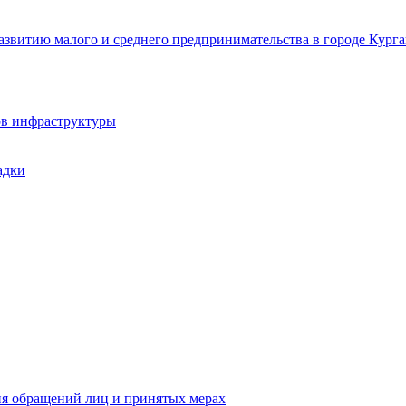
звитию малого и среднего предпринимательства в городе Курга
ов инфраструктуры
адки
ия обращений лиц и принятых мерах