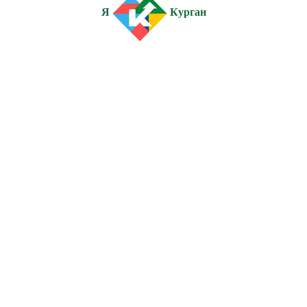
Я
Курган