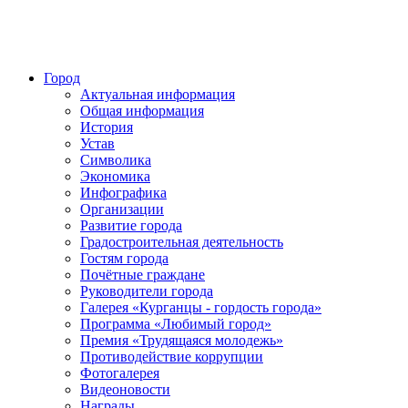
Город
Актуальная информация
Общая информация
История
Устав
Символика
Экономика
Инфографика
Организации
Развитие города
Градостроительная деятельность
Гостям города
Почётные граждане
Руководители города
Галерея «Курганцы - гордость города»
Программа «Любимый город»
Премия «Трудящаяся молодежь»
Противодействие коррупции
Фотогалерея
Видеоновости
Награды