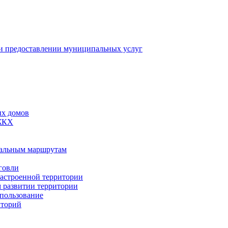
 предоставлении муниципальных услуг
ых домов
 ЖКХ
пальным маршрутам
говли
застроенной территории
м развитии территории
спользование
иторий