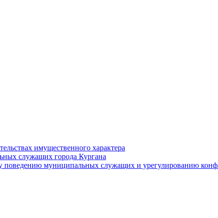
ательствах имущественного характера
ьных служащих города Кургана
у поведению муниципальных служащих и урегулированию конфл