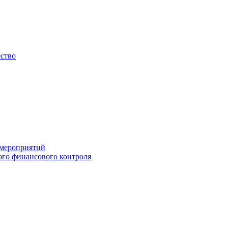
ество
 мероприятий
го финансового контроля