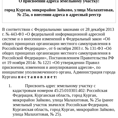
О
присвоении
а
дреса
земельному участку
:
город Курган,
микрорайон
Зайково
,
улица
Малахитовая
,
№
25
а
,
о внесении адреса в адресный реестр
В соответствии с Федеральными законами от 28 декабря 2013
г.
№ 443-ФЗ «О федеральной информационной адресной
системе и о внесении изменений в Федеральный закон «Об
общих принципах организации местного самоуправления в
Российской Федерации», от 6 октября 2003 г.
№
131-ФЗ «Об
общих
принципах организации местного
самоуправления в
Российской Федерации»
, Постановлением Правительства РФ
от 19 ноября 2014г. № 1221 «Об утверждении Правил
присвоения, изменения и аннулирования адресов»,
по
инициативе уполномоченного органа,
Администрация
города
Курга
на
п о с т а н о в л я е т:
Присвоить адрес земельному участку с
кадастровым номером 45:25:010301:402: Российская
Федерация, Курганская область, город Курган,
микрорайон Зайково, улица Малахитовая, № 25а (ранее
земельный участок значился: Российская Федерация,
Курганская область, город Курган, микрорайон Зайково,
улица Малахитовая, № 25).