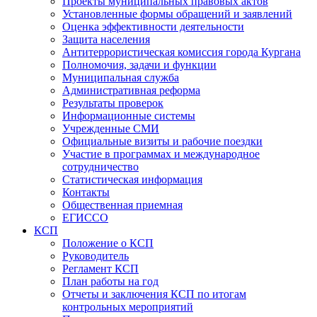
Проекты муниципальных правовых актов
Установленные формы обращений и заявлений
Оценка эффективности деятельности
Защита населения
Антитеррористическая комиссия города Кургана
Полномочия, задачи и функции
Муниципальная служба
Административная реформа
Результаты проверок
Информационные системы
Учрежденные СМИ
Официальные визиты и рабочие поездки
Участие в программах и международное
сотрудничество
Статистическая информация
Контакты
Общественная приемная
ЕГИССО
КСП
Положение о КСП
Руководитель
Регламент КСП
План работы на год
Отчеты и заключения КСП по итогам
контрольных мероприятий