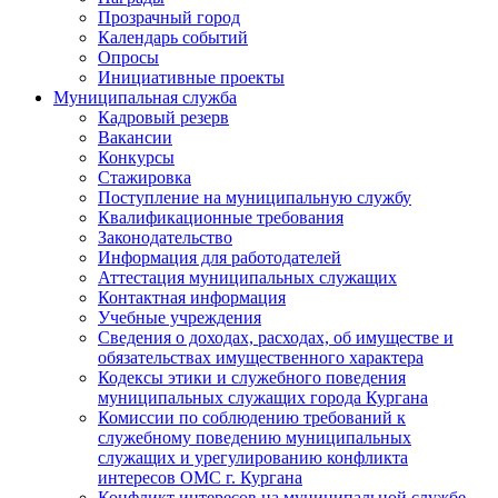
Прозрачный город
Календарь событий
Опросы
Инициативные проекты
Муниципальная служба
Кадровый резерв
Вакансии
Конкурсы
Стажировка
Поступление на муниципальную службу
Квалификационные требования
Законодательство
Информация для работодателей
Аттестация муниципальных служащих
Контактная информация
Учебные учреждения
Сведения о доходах, расходах, об имуществе и
обязательствах имущественного характера
Кодексы этики и служебного поведения
муниципальных служащих города Кургана
Комиссии по соблюдению требований к
служебному поведению муниципальных
служащих и урегулированию конфликта
интересов ОМС г. Кургана
Конфликт интересов на муниципальной службе