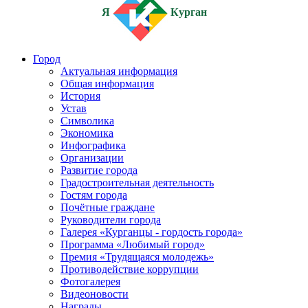
Я
Курган
Город
Актуальная информация
Общая информация
История
Устав
Символика
Экономика
Инфографика
Организации
Развитие города
Градостроительная деятельность
Гостям города
Почётные граждане
Руководители города
Галерея «Курганцы - гордость города»
Программа «Любимый город»
Премия «Трудящаяся молодежь»
Противодействие коррупции
Фотогалерея
Видеоновости
Награды