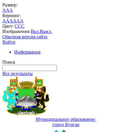
Размер:
A
A
A
Кернинг:
AA
AA
AA
Цвет:
C
C
C
Изображения
Вкл.
Выкл.
Обычная версия сайта
Войти
Информация
Поиск
Все результаты
Муниципальное образование
город Курган