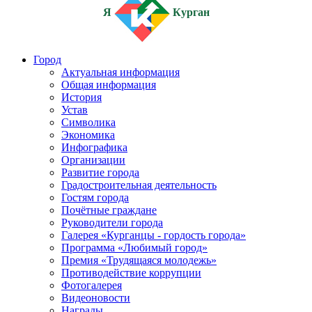
Я
Курган
Город
Актуальная информация
Общая информация
История
Устав
Символика
Экономика
Инфографика
Организации
Развитие города
Градостроительная деятельность
Гостям города
Почётные граждане
Руководители города
Галерея «Курганцы - гордость города»
Программа «Любимый город»
Премия «Трудящаяся молодежь»
Противодействие коррупции
Фотогалерея
Видеоновости
Награды