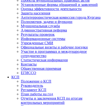
Проекты муниципальных правовых актов
Установленные формы обращений и заявлений
Оценка эффективности деятельности
Защита населения
Антитеррористическая комиссия города Кургана
Полномочия, задачи и функции
Муниципальная служба
Административная реформа
Результаты проверок
Информационные системы
Учрежденные СМИ
Официальные визиты и рабочие поездки
Участие в программах и международное
сотрудничество
Статистическая информация
Контакты
Общественная приемная
ЕГИССО
КСП
Положение о КСП
Руководитель
Регламент КСП
План работы на год
Отчеты и заключения КСП по итогам
контрольных мероприятий