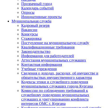
Прозрачный город
Календарь событий
Опросы
Инициативные проекты
Муниципальная служба
Кадровый резерв
Вакансии
Конкурсы
Стажировка
Поступление на муниципальную службу
Квалификационные требования
Законодательство
Информация для работодателей
Аттестация муниципальных служащих
Контактная информация
Учебные учреждения
Сведения о доходах, расходах, об имуществе и
обязательствах имущественного характера
Кодексы этики и служебного поведения
муниципальных служащих города Кургана
Комиссии по соблюдению требований к
служебному поведению муниципальных
служащих и урегулированию конфликта
интересов ОМС г. Кургана
Конфликт интересов на муниципальной службе