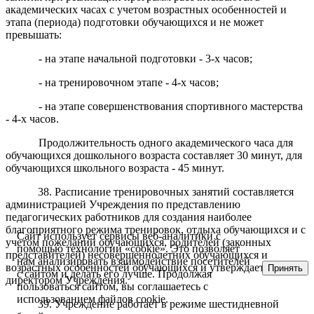
академических часах с учетом возрастных особенностей и
этапа (периода) подготовки обучающихся и не может
превышать:
- на этапе начальной подготовки - 3-х часов;
- на тренировочном этапе - 4-х часов;
- на этапе совершенствования спортивного мастерства
- 4-х часов.
Продолжительность одного академического часа для
обучающихся дошкольного возраста составляет 30 минут, для
обучающихся школьного возраста - 45 минут.
38. Расписание тренировочных занятий составляется
администрацией Учреждения по представлению
педагогических работников для создания наиболее
благоприятного режима тренировок, отдыха обучающихся и с
Сайт использует сервисы веб-аналитики с
учетом пожеланий обучающихся, родителей (законных
помощью технологии «cookie». Это позволяет
представителей) несовершеннолетних обучающихся и
нам анализировать взаимодействие посетителей
возрастных особенностей обучающихся и утверждается
Принять
с сайтом и делать его лучше. Продолжая
директором Учреждения.
пользоваться сайтом, вы соглашаетесь с
использованием файлов cookie.
39. Учреждение работает в режиме шестидневной