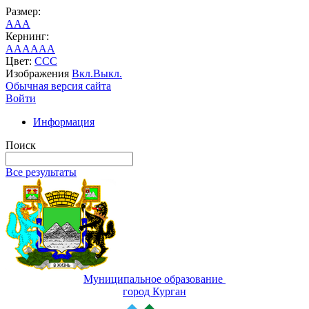
Размер:
A
A
A
Кернинг:
AA
AA
AA
Цвет:
C
C
C
Изображения
Вкл.
Выкл.
Обычная версия сайта
Войти
Информация
Поиск
Все результаты
Муниципальное образование
город Курган