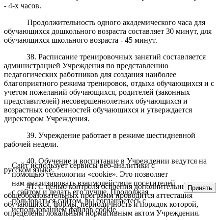
- 4-х часов.
Продолжительность одного академического часа для
обучающихся дошкольного возраста составляет 30 минут, для
обучающихся школьного возраста - 45 минут.
38. Расписание тренировочных занятий составляется
администрацией Учреждения по представлению
педагогических работников для создания наиболее
благоприятного режима тренировок, отдыха обучающихся и с
учетом пожеланий обучающихся, родителей (законных
представителей) несовершеннолетних обучающихся и
возрастных особенностей обучающихся и утверждается
директором Учреждения.
39. Учреждение работает в режиме шестидневной
рабочей недели.
40. Обучение и воспитание в Учреждении ведутся на
Сайт использует сервисы веб-аналитики с
русском языке.
помощью технологии «cookie». Это позволяет
нам анализировать взаимодействие посетителей
41. С целью контроля освоения дополнительных
Принять
с сайтом и делать его лучше. Продолжая
общеобразовательных программ проводится аттестация
пользоваться сайтом, вы соглашаетесь с
обучающихся, формы, периодичность и порядок которой,
использованием файлов cookie.
определены локальным нормативным актом Учреждения.