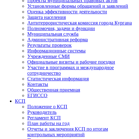
Проекты муниципальных правовых актов
Установленные формы обращений и заявлений
Оценка эффективности деятельности
Защита населения
Антитеррористическая комиссия города Кургана
Полномочия, задачи и функции
Муниципальная служба
Административная реформа
Результаты проверок
Информационные системы
Учрежденные СМИ
Официальные визиты и рабочие поездки
Участие в программах и международное
сотрудничество
Статистическая информация
Контакты
Общественная приемная
ЕГИССО
КСП
Положение о КСП
Руководитель
Регламент КСП
План работы на год
Отчеты и заключения КСП по итогам
контрольных мероприятий