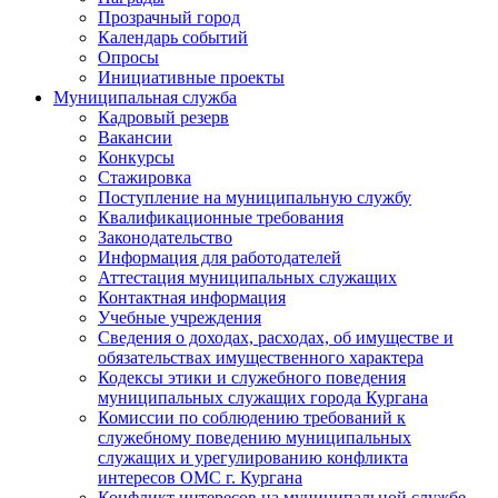
Прозрачный город
Календарь событий
Опросы
Инициативные проекты
Муниципальная служба
Кадровый резерв
Вакансии
Конкурсы
Стажировка
Поступление на муниципальную службу
Квалификационные требования
Законодательство
Информация для работодателей
Аттестация муниципальных служащих
Контактная информация
Учебные учреждения
Сведения о доходах, расходах, об имуществе и
обязательствах имущественного характера
Кодексы этики и служебного поведения
муниципальных служащих города Кургана
Комиссии по соблюдению требований к
служебному поведению муниципальных
служащих и урегулированию конфликта
интересов ОМС г. Кургана
Конфликт интересов на муниципальной службе