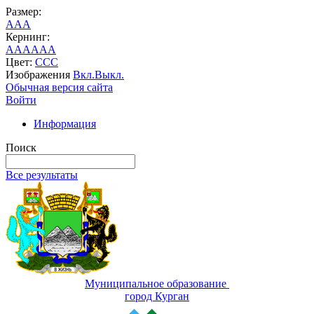
Размер:
A
A
A
Кернинг:
AA
AA
AA
Цвет:
C
C
C
Изображения
Вкл.
Выкл.
Обычная версия сайта
Войти
Информация
Поиск
Все результаты
Муниципальное образование
город Курган