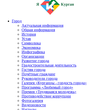
Я
Курган
Город
Актуальная информация
Общая информация
История
Устав
Символика
Экономика
Инфографика
Организации
Развитие города
Градостроительная деятельность
Гостям города
Почётные граждане
Руководители города
Галерея «Курганцы - гордость города»
Программа «Любимый город»
Премия «Трудящаяся молодежь»
Противодействие коррупции
Фотогалерея
Видеоновости
Награды