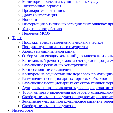
Мониторинг качества муниципальных услуг
Электронные сервисы
Предварительная запись
Другая информация
Новости
Информация о типичных юридических ошибках при
Услуги по погребению
Перечень МСЗУ
Торги
Продажа, аренда земельных и лесных участков
Продажа муниципального имущества
Аренда муниципальной казны
Отбор управляющих компаний для многоквартирн
Капитальный ремонт домов за счет средств фонда
Размещение рекламных конструкций
Концессионные соглашения
Конкурсы на осуществление перевозок по муници
Размещение нестационарных торговых объектов
Размещение нестационарных объектов уличной тор
Аукционы на право заключить договор о развитии 
Торги на право заключения договора о комплексно
Свободные земельные участки под коммерческое и
Земельные участки под комплексное развитие терр
Свободные земельные участки
Инвесторам