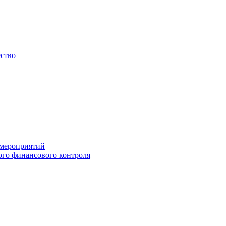
ество
 мероприятий
го финансового контроля