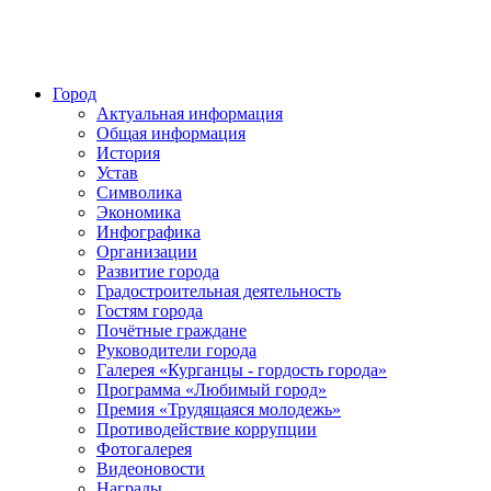
Город
Актуальная информация
Общая информация
История
Устав
Символика
Экономика
Инфографика
Организации
Развитие города
Градостроительная деятельность
Гостям города
Почётные граждане
Руководители города
Галерея «Курганцы - гордость города»
Программа «Любимый город»
Премия «Трудящаяся молодежь»
Противодействие коррупции
Фотогалерея
Видеоновости
Награды