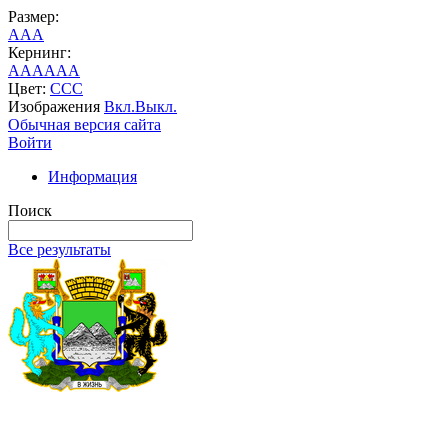
Размер:
A
A
A
Кернинг:
AA
AA
AA
Цвет:
C
C
C
Изображения
Вкл.
Выкл.
Обычная версия сайта
Войти
Информация
Поиск
Все результаты