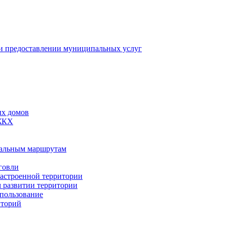
 предоставлении муниципальных услуг
ых домов
 ЖКХ
пальным маршрутам
говли
застроенной территории
м развитии территории
спользование
иторий