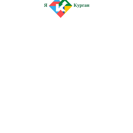
Я
Курган