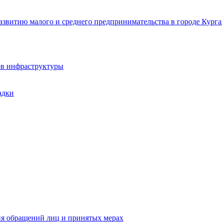
звитию малого и среднего предпринимательства в городе Курга
ов инфраструктуры
адки
ия обращений лиц и принятых мерах