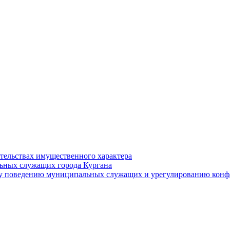
ательствах имущественного характера
ьных служащих города Кургана
у поведению муниципальных служащих и урегулированию конфл