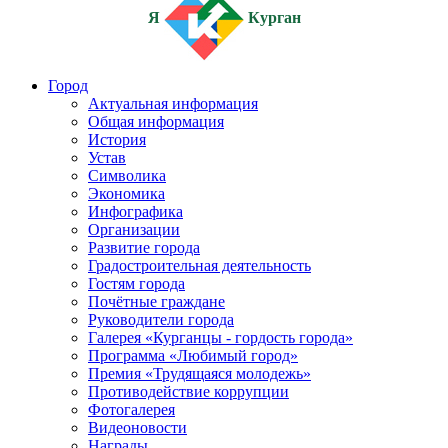
Я
Курган
Город
Актуальная информация
Общая информация
История
Устав
Символика
Экономика
Инфографика
Организации
Развитие города
Градостроительная деятельность
Гостям города
Почётные граждане
Руководители города
Галерея «Курганцы - гордость города»
Программа «Любимый город»
Премия «Трудящаяся молодежь»
Противодействие коррупции
Фотогалерея
Видеоновости
Награды