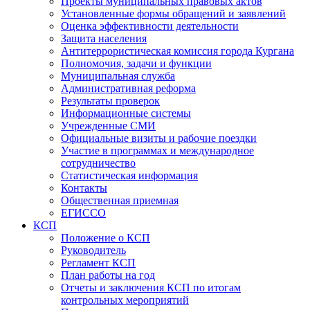
Проекты муниципальных правовых актов
Установленные формы обращений и заявлений
Оценка эффективности деятельности
Защита населения
Антитеррористическая комиссия города Кургана
Полномочия, задачи и функции
Муниципальная служба
Административная реформа
Результаты проверок
Информационные системы
Учрежденные СМИ
Официальные визиты и рабочие поездки
Участие в программах и международное
сотрудничество
Статистическая информация
Контакты
Общественная приемная
ЕГИССО
КСП
Положение о КСП
Руководитель
Регламент КСП
План работы на год
Отчеты и заключения КСП по итогам
контрольных мероприятий