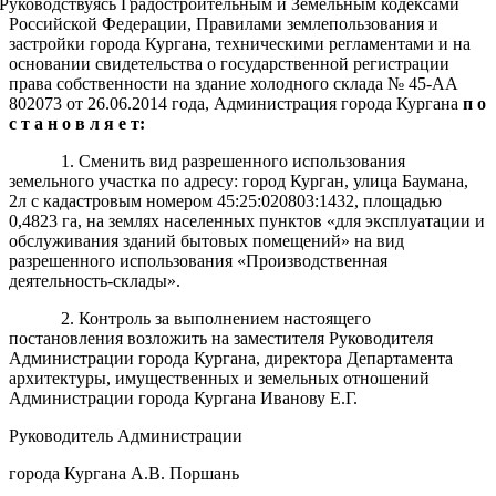
Руководствуясь Градостроительным и Земельным кодексами
Российской Федерации, Правилами землепользования и
застройки города Кургана, техническими регламентами и на
основании свидетельства о государственной регистрации
права собственности на здание холодного склада № 45-АА
802073 от 26.06.2014 года, Администрация города Кургана
п о
с т а н о в л я е т:
1. Сменить вид разрешенного использования
земельного участка по адресу: город Курган, улица Баумана,
2л с кадастровым номером 45:25:020803:1432, площадью
0,4823 га, на землях населенных пунктов «для эксплуатации и
обслуживания зданий бытовых помещений» на вид
разрешенного использования «Производственная
деятельность-склады».
2. Контроль за выполнением настоящего
постановления возложить на заместителя Руководителя
Администрации города Кургана, директора Департамента
архитектуры, имущественных и земельных отношений
Администрации города Кургана Иванову Е.Г.
Руководитель Администрации
города Кургана А.В. Поршань