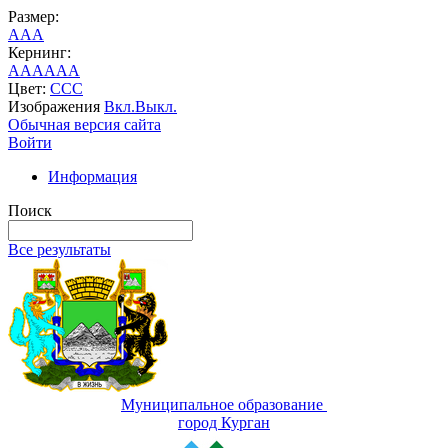
Размер:
A
A
A
Кернинг:
AA
AA
AA
Цвет:
C
C
C
Изображения
Вкл.
Выкл.
Обычная версия сайта
Войти
Информация
Поиск
Все результаты
Муниципальное образование
город Курган