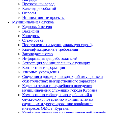
Прозрачный город
Календарь событий
Опросы
Инициативные проекты
Муниципальная служба
Кадровый резерв
Вакансии
Конкурсы
Стажировка
Поступление на муниципальную службу
Квалификационные требования
Законодательство
Информация для работодателей
Аттестация муниципальных служащих
Контактная информация
Учебные учреждения
Сведения о доходах, расходах, об имуществе и
обязательствах имущественного характера
Кодексы этики и служебного поведения
муниципальных служащих города Кургана
Комиссии по соблюдению требований к
служебному поведению муниципальных
служащих и урегулированию конфликта
интересов ОМС г. Кургана
Конфликт интересов на муниципальной службе