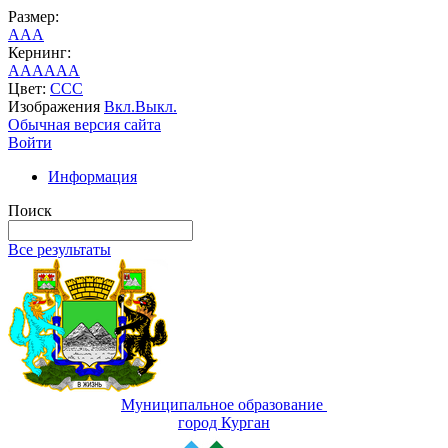
Размер:
A
A
A
Кернинг:
AA
AA
AA
Цвет:
C
C
C
Изображения
Вкл.
Выкл.
Обычная версия сайта
Войти
Информация
Поиск
Все результаты
Муниципальное образование
город Курган