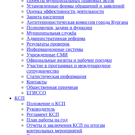
Проекты муниципальных правовых актов
Установленные формы обращений и заявлений
Оценка эффективности деятельности
Защита населения
Антитеррористическая комиссия города Кургана
Полномочия, задачи и функции
Муниципальная служба
Административная реформа
Результаты проверок
Информационные системы
Учрежденные СМИ
Официальные визиты и рабочие поездки
Участие в программах и международное
сотрудничество
Статистическая информация
Контакты
Общественная приемная
ЕГИССО
КСП
Положение о КСП
Руководитель
Регламент КСП
План работы на год
Отчеты и заключения КСП по итогам
контрольных мероприятий