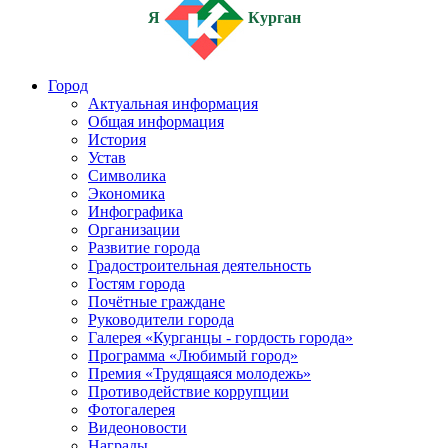
Я
Курган
Город
Актуальная информация
Общая информация
История
Устав
Символика
Экономика
Инфографика
Организации
Развитие города
Градостроительная деятельность
Гостям города
Почётные граждане
Руководители города
Галерея «Курганцы - гордость города»
Программа «Любимый город»
Премия «Трудящаяся молодежь»
Противодействие коррупции
Фотогалерея
Видеоновости
Награды