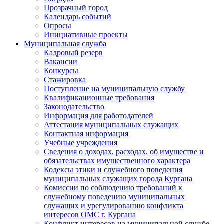
Прозрачный город
Календарь событий
Опросы
Инициативные проекты
Муниципальная служба
Кадровый резерв
Вакансии
Конкурсы
Стажировка
Поступление на муниципальную службу
Квалификационные требования
Законодательство
Информация для работодателей
Аттестация муниципальных служащих
Контактная информация
Учебные учреждения
Сведения о доходах, расходах, об имуществе и
обязательствах имущественного характера
Кодексы этики и служебного поведения
муниципальных служащих города Кургана
Комиссии по соблюдению требований к
служебному поведению муниципальных
служащих и урегулированию конфликта
интересов ОМС г. Кургана
Конфликт интересов на муниципальной службе