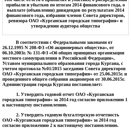
прибыли и убытков по
итогам 2014
финансового года, о
выплате (объявлении) дивидендов по ре
зультатам 2014
финансового года
,
избрании членов Совета директоров,
ревизора ОАО «
Курганская городская типография
» и
утверждении аудитора общества
В соответствии с Федеральными законами от
26.12.1995 N 208-ФЗ «Об акционерных общества», от
06.10.2003г. № 131-ФЗ «Об общих принципах организации
местного самоуправления в Российской Федерации»,
Уставом муниципального образования города Кургана,
c
учетом протокола №0
1
/201
5
заседания Совета директоров
ОАО «
Курганская городская типография
» от
25.06.2015
г.
и
проведенного общего собрания акционеров от 30.06.2015г.
Администрация города Кургана
постановляет:
1. У
твердить годовой отчет
ОАО «
Курганская
городская типография
»
за 201
4
г
од согласно приложению 1
к настоящему постановлению.
2.
Утвердить
годов
ую
бухгалтерск
ую
отчетност
ь
ОАО «
Курганская городская типография
»
за 201
4
год
согласно приложению 2 к настоящему постановлению.