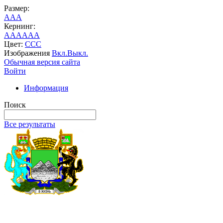
Размер:
A
A
A
Кернинг:
AA
AA
AA
Цвет:
C
C
C
Изображения
Вкл.
Выкл.
Обычная версия сайта
Войти
Информация
Поиск
Все результаты