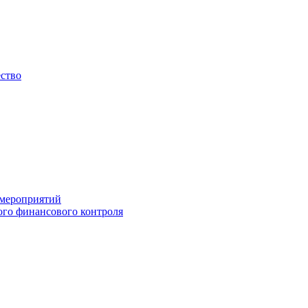
ество
 мероприятий
го финансового контроля