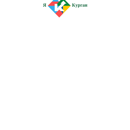
Я
Курган