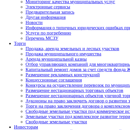
Мониторинг качества муниципальных услуг
Электронные сервисы
Предварительная запись
Другая информация
Новости
Информация о типичных юридических ошибках при
Услуги по погребению
Перечень МСЗУ
Торги
Продажа, аренда земельных и лесных участков
Продажа муниципального имущества
Аренда муниципальной казны
Отбор управляющих компаний для многоквартирн
Капитальный ремонт домов за счет средств фонда
Размещение рекламных конструкций
Концессионные соглашения
Конкурсы на осуществление перевозок по муници
Размещение нестационарных торговых объектов
Размещение нестационарных объектов уличной тор
Аукционы на право заключить договор о развитии 
Торги на право заключения договора о комплексно
Свободные земельные участки под коммерческое и
Земельные участки под комплексное развитие терр
Свободные земельные участки
Инвесторам