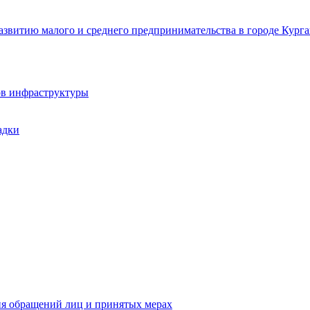
звитию малого и среднего предпринимательства в городе Курга
ов инфраструктуры
адки
ия обращений лиц и принятых мерах