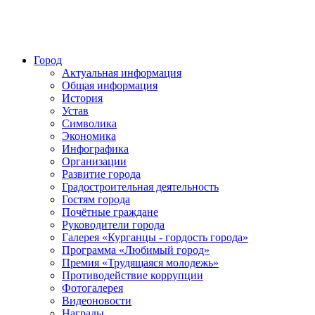
Город
Актуальная информация
Общая информация
История
Устав
Символика
Экономика
Инфографика
Организации
Развитие города
Градостроительная деятельность
Гостям города
Почётные граждане
Руководители города
Галерея «Курганцы - гордость города»
Программа «Любимый город»
Премия «Трудящаяся молодежь»
Противодействие коррупции
Фотогалерея
Видеоновости
Награды