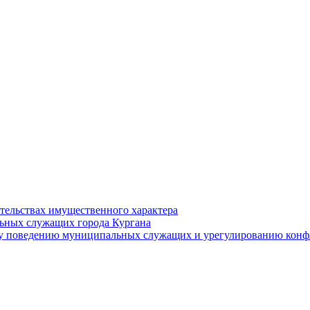
ательствах имущественного характера
ьных служащих города Кургана
у поведению муниципальных служащих и урегулированию конфл