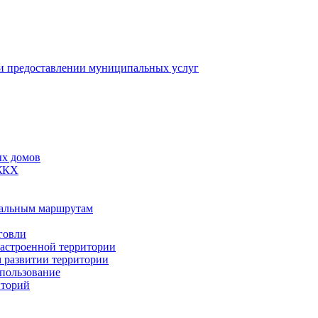
 предоставлении муниципальных услуг
ых домов
 ЖКХ
пальным маршрутам
говли
застроенной территории
м развитии территории
спользование
иторий