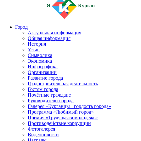
Я
Курган
Город
Актуальная информация
Общая информация
История
Устав
Символика
Экономика
Инфографика
Организации
Развитие города
Градостроительная деятельность
Гостям города
Почётные граждане
Руководители города
Галерея «Курганцы - гордость города»
Программа «Любимый город»
Премия «Трудящаяся молодежь»
Противодействие коррупции
Фотогалерея
Видеоновости
Награды