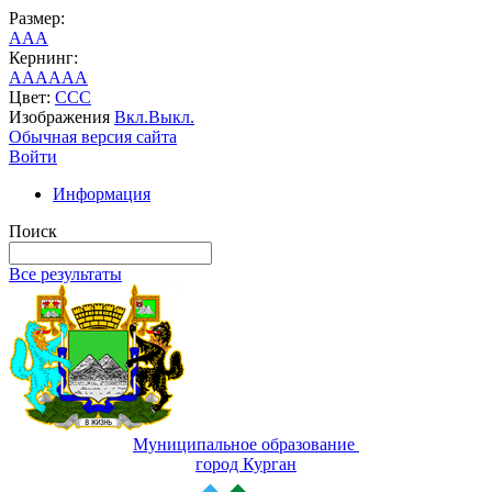
Размер:
A
A
A
Кернинг:
AA
AA
AA
Цвет:
C
C
C
Изображения
Вкл.
Выкл.
Обычная версия сайта
Войти
Информация
Поиск
Все результаты
Муниципальное образование
город Курган