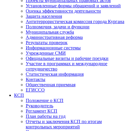
Проекты муниципальных правовых актов
Установленные формы обращений и заявлений
Оценка эффективности деятельности
Защита населения
Антитеррористическая комиссия города Кургана
Полномочия, задачи и функции
Муниципальная служба
Административная реформа
Результаты проверок
Информационные системы
Учрежденные СМИ
Официальные визиты и рабочие поездки
Участие в программах и международное
сотрудничество
Статистическая информация
Контакты
Общественная приемная
ЕГИССО
КСП
Положение о КСП
Руководитель
Регламент КСП
План работы на год
Отчеты и заключения КСП по итогам
контрольных мероприятий