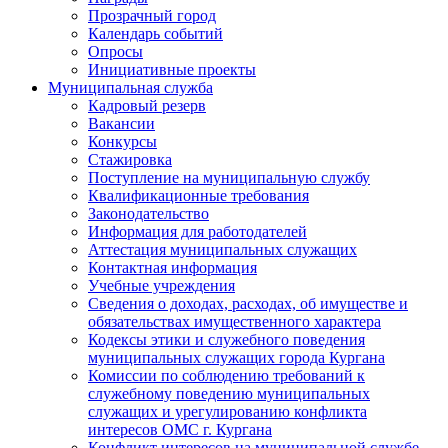
Прозрачный город
Календарь событий
Опросы
Инициативные проекты
Муниципальная служба
Кадровый резерв
Вакансии
Конкурсы
Стажировка
Поступление на муниципальную службу
Квалификационные требования
Законодательство
Информация для работодателей
Аттестация муниципальных служащих
Контактная информация
Учебные учреждения
Сведения о доходах, расходах, об имуществе и
обязательствах имущественного характера
Кодексы этики и служебного поведения
муниципальных служащих города Кургана
Комиссии по соблюдению требований к
служебному поведению муниципальных
служащих и урегулированию конфликта
интересов ОМС г. Кургана
Конфликт интересов на муниципальной службе