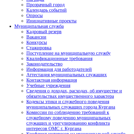
Прозрачный город
Календарь событий
Опросы
Инициативные проекты
Муниципальная служба
Кадровый резерв
Вакансии
Конкурсы
Стажировка
Поступление на муниципальную службу
Квалификационные требования
Законодательство
Информация для работодателей
Аттестация муниципальных служащих
Контактная информация
Учебные учреждения
Сведения о доходах, расходах, об имуществе и
обязательствах имущественного характера
Кодексы этики и служебного поведения
муниципальных служащих города Кургана
Комиссии по соблюдению требований к
служебному поведению муниципальных
служащих и урегулированию конфликта
интересов ОМС г. Кургана
Конфликт интересов на муниципальной службе