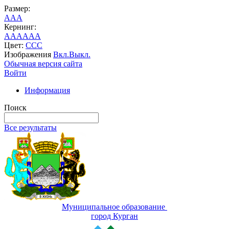
Размер:
A
A
A
Кернинг:
AA
AA
AA
Цвет:
C
C
C
Изображения
Вкл.
Выкл.
Обычная версия сайта
Войти
Информация
Поиск
Все результаты
Муниципальное образование
город Курган