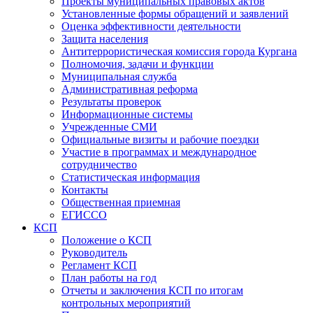
Проекты муниципальных правовых актов
Установленные формы обращений и заявлений
Оценка эффективности деятельности
Защита населения
Антитеррористическая комиссия города Кургана
Полномочия, задачи и функции
Муниципальная служба
Административная реформа
Результаты проверок
Информационные системы
Учрежденные СМИ
Официальные визиты и рабочие поездки
Участие в программах и международное
сотрудничество
Статистическая информация
Контакты
Общественная приемная
ЕГИССО
КСП
Положение о КСП
Руководитель
Регламент КСП
План работы на год
Отчеты и заключения КСП по итогам
контрольных мероприятий