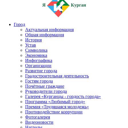
Я
Курган
Город
Актуальная информация
Общая информация
История
Устав
Символика
Экономика
Инфографика
Организации
Развитие города
Градостроительная деятельность
Гостям города
Почётные граждане
Руководители города
Галерея «Курганцы - гордость города»
Программа «Любимый город»
Премия «Трудящаяся молодежь»
Противодействие коррупции
Фотогалерея
Видеоновости
Награды