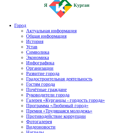
Я
Курган
Город
Актуальная информация
Общая информация
История
Устав
Символика
Экономика
Инфографика
Организации
Развитие города
Градостроительная деятельность
Гостям города
Почётные граждане
Руководители города
Галерея «Курганцы - гордость города»
Программа «Любимый город»
Премия «Трудящаяся молодежь»
Противодействие коррупции
Фотогалерея
Видеоновости
Награды