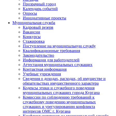
Прозрачный город
Календарь событий
Опросы
Инициативные проекты
Муниципальная служба
Кадровый резерв
Вакансии
Конкурсы
Стажировка
Поступление на муниципальную службу
Квалификационные требования
Законодательство
Информация для работодателей
Аттестация муниципальных служащих
Контактная информация
Учебные учреждения
Сведения о доходах, расходах, об имуществе и
обязательствах имущественного характера
Кодексы этики и служебного поведения
муниципальных служащих города Кургана
Комиссии по соблюдению требований к
служебному поведению муниципальных
служащих и урегулированию конфликта
интересов ОМС г. Кургана
Конфликт интересов на муниципальной службе