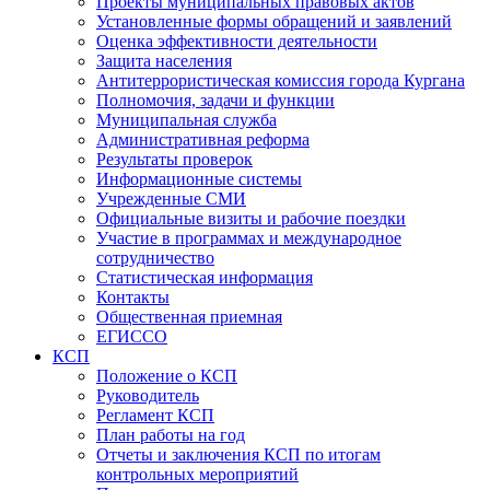
Проекты муниципальных правовых актов
Установленные формы обращений и заявлений
Оценка эффективности деятельности
Защита населения
Антитеррористическая комиссия города Кургана
Полномочия, задачи и функции
Муниципальная служба
Административная реформа
Результаты проверок
Информационные системы
Учрежденные СМИ
Официальные визиты и рабочие поездки
Участие в программах и международное
сотрудничество
Статистическая информация
Контакты
Общественная приемная
ЕГИССО
КСП
Положение о КСП
Руководитель
Регламент КСП
План работы на год
Отчеты и заключения КСП по итогам
контрольных мероприятий