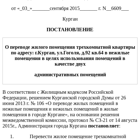
от «_03_»_______сентября 2015_______ г. N__6609___
Курган
ПОСТАНОВЛЕНИЕ
О переводе жилого помещения
трех
комнатной квартиры
по адресу: г.Курган,
ул.
Гоголя
, д.
9
2
кв.
64
в нежил
ы
е
помещени
я
в целях использования помещени
й
в
качестве
двух
административных помещений
В соответствии с Жилищным кодексом Российской
Федерации, решением Курганской городской Думы от 26
июня 2013 г. № 106 «О переводе жилых помещений в
нежилые помещения и нежилых помещений в жилые
помещения в городе Кургане», на основании решения
межведомственной комиссии, протокол № СЗ-21 от 14 августа
2015г., Администрация города Кургана
постановляет
:
Перевести жилое помещение трехкомнатной