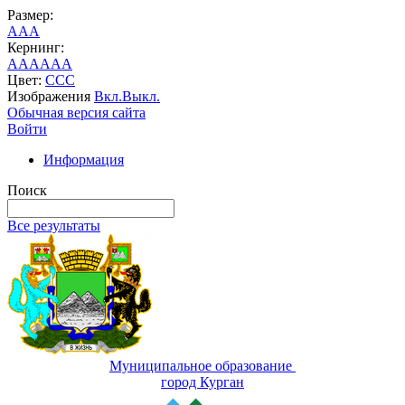
Размер:
A
A
A
Кернинг:
AA
AA
AA
Цвет:
C
C
C
Изображения
Вкл.
Выкл.
Обычная версия сайта
Войти
Информация
Поиск
Все результаты
Муниципальное образование
город Курган