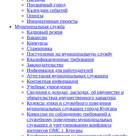
Прозрачный город
Календарь событий
Опросы
Инициативные проекты
Муниципальная служба
Кадровый резерв
Вакансии
Конкурсы
Стажировка
Поступление на муниципальную службу
Квалификационные требования
Законодательство
Информация для работодателей
Аттестация муниципальных служащих
Контактная информация
Учебные учреждения
Сведения о доходах, расходах, об имуществе и
обязательствах имущественного характера
Кодексы этики и служебного поведения
муниципальных служащих города Кургана
Комиссии по соблюдению требований к
служебному поведению муниципальных
служащих и урегулированию конфликта
интересов ОМС г. Кургана
Конфликт интересов на муниципальной службе