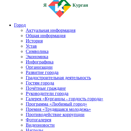
Я
Курган
Город
Актуальная информация
Общая информация
История
Устав
Символика
Экономика
Инфографика
Организации
Развитие города
Градостроительная деятельность
Гостям города
Почётные граждане
Руководители города
Галерея «Курганцы - гордость города»
Программа «Любимый город»
Премия «Трудящаяся молодежь»
Противодействие коррупции
Фотогалерея
Видеоновости
Награды