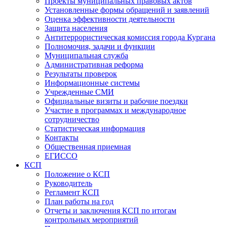
Проекты муниципальных правовых актов
Установленные формы обращений и заявлений
Оценка эффективности деятельности
Защита населения
Антитеррористическая комиссия города Кургана
Полномочия, задачи и функции
Муниципальная служба
Административная реформа
Результаты проверок
Информационные системы
Учрежденные СМИ
Официальные визиты и рабочие поездки
Участие в программах и международное
сотрудничество
Статистическая информация
Контакты
Общественная приемная
ЕГИССО
КСП
Положение о КСП
Руководитель
Регламент КСП
План работы на год
Отчеты и заключения КСП по итогам
контрольных мероприятий