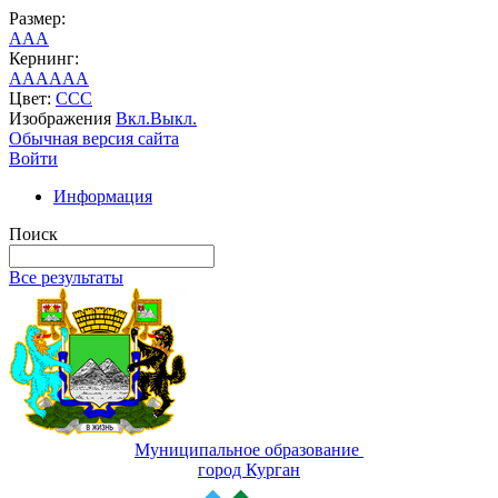
Размер:
A
A
A
Кернинг:
AA
AA
AA
Цвет:
C
C
C
Изображения
Вкл.
Выкл.
Обычная версия сайта
Войти
Информация
Поиск
Все результаты
Муниципальное образование
город Курган