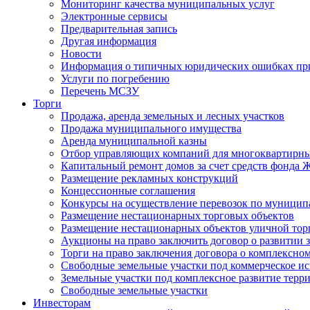
Мониторинг качества муниципальных услуг
Электронные сервисы
Предварительная запись
Другая информация
Новости
Информация о типичных юридических ошибках при
Услуги по погребению
Перечень МСЗУ
Торги
Продажа, аренда земельных и лесных участков
Продажа муниципального имущества
Аренда муниципальной казны
Отбор управляющих компаний для многоквартирн
Капитальный ремонт домов за счет средств фонда
Размещение рекламных конструкций
Концессионные соглашения
Конкурсы на осуществление перевозок по муници
Размещение нестационарных торговых объектов
Размещение нестационарных объектов уличной тор
Аукционы на право заключить договор о развитии 
Торги на право заключения договора о комплексно
Свободные земельные участки под коммерческое и
Земельные участки под комплексное развитие терр
Свободные земельные участки
Инвесторам