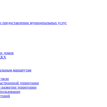
 предоставлении муниципальных услуг
ых домов
 ЖКХ
пальным маршрутам
говли
застроенной территории
м развитии территории
спользование
иторий