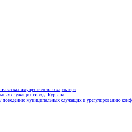
ательствах имущественного характера
ьных служащих города Кургана
у поведению муниципальных служащих и урегулированию конфл