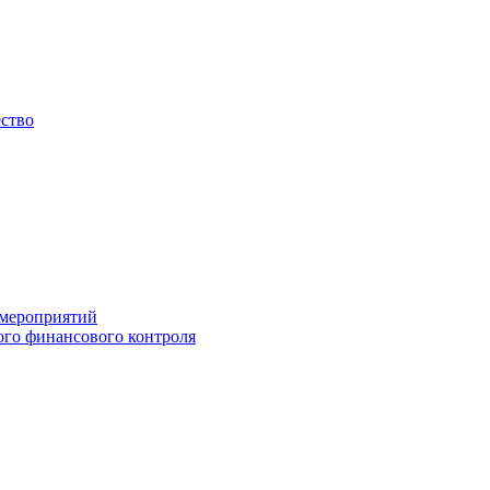
ество
 мероприятий
го финансового контроля