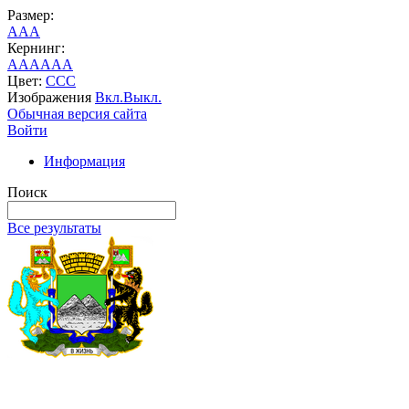
Размер:
A
A
A
Кернинг:
AA
AA
AA
Цвет:
C
C
C
Изображения
Вкл.
Выкл.
Обычная версия сайта
Войти
Информация
Поиск
Все результаты