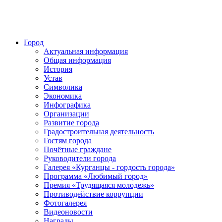
Город
Актуальная информация
Общая информация
История
Устав
Символика
Экономика
Инфографика
Организации
Развитие города
Градостроительная деятельность
Гостям города
Почётные граждане
Руководители города
Галерея «Курганцы - гордость города»
Программа «Любимый город»
Премия «Трудящаяся молодежь»
Противодействие коррупции
Фотогалерея
Видеоновости
Награды