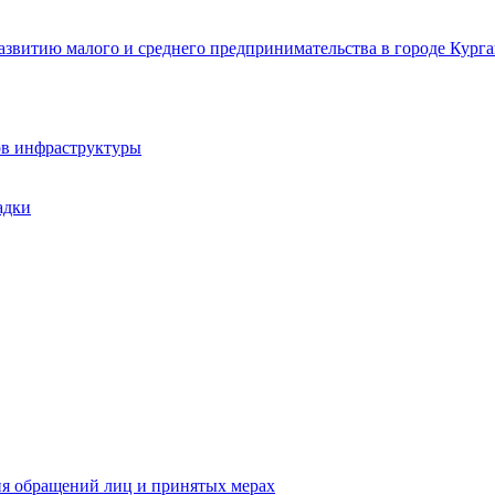
звитию малого и среднего предпринимательства в городе Курга
ов инфраструктуры
адки
ия обращений лиц и принятых мерах