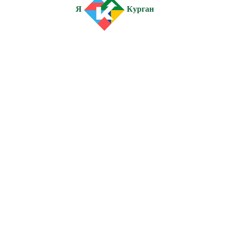
Я
Курган