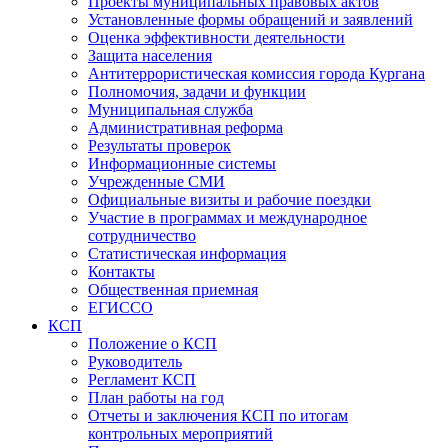
Проекты муниципальных правовых актов
Установленные формы обращений и заявлений
Оценка эффективности деятельности
Защита населения
Антитеррористическая комиссия города Кургана
Полномочия, задачи и функции
Муниципальная служба
Административная реформа
Результаты проверок
Информационные системы
Учрежденные СМИ
Официальные визиты и рабочие поездки
Участие в программах и международное
сотрудничество
Статистическая информация
Контакты
Общественная приемная
ЕГИССО
КСП
Положение о КСП
Руководитель
Регламент КСП
План работы на год
Отчеты и заключения КСП по итогам
контрольных мероприятий