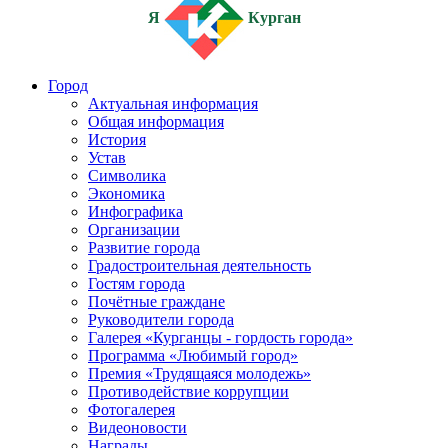
Я
Курган
Город
Актуальная информация
Общая информация
История
Устав
Символика
Экономика
Инфографика
Организации
Развитие города
Градостроительная деятельность
Гостям города
Почётные граждане
Руководители города
Галерея «Курганцы - гордость города»
Программа «Любимый город»
Премия «Трудящаяся молодежь»
Противодействие коррупции
Фотогалерея
Видеоновости
Награды