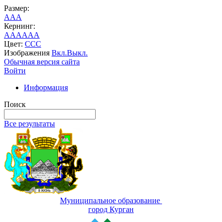
Размер:
A
A
A
Кернинг:
AA
AA
AA
Цвет:
C
C
C
Изображения
Вкл.
Выкл.
Обычная версия сайта
Войти
Информация
Поиск
Все результаты
Муниципальное образование
город Курган