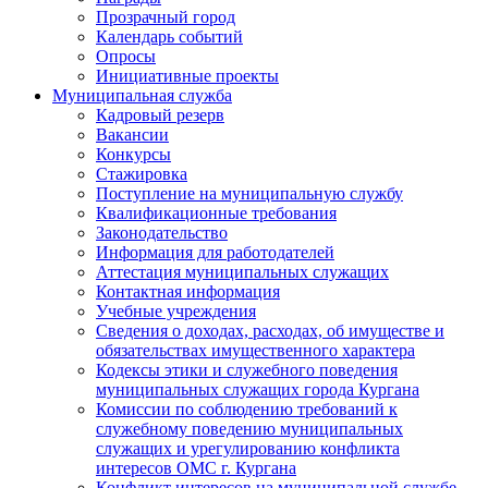
Прозрачный город
Календарь событий
Опросы
Инициативные проекты
Муниципальная служба
Кадровый резерв
Вакансии
Конкурсы
Стажировка
Поступление на муниципальную службу
Квалификационные требования
Законодательство
Информация для работодателей
Аттестация муниципальных служащих
Контактная информация
Учебные учреждения
Сведения о доходах, расходах, об имуществе и
обязательствах имущественного характера
Кодексы этики и служебного поведения
муниципальных служащих города Кургана
Комиссии по соблюдению требований к
служебному поведению муниципальных
служащих и урегулированию конфликта
интересов ОМС г. Кургана
Конфликт интересов на муниципальной службе