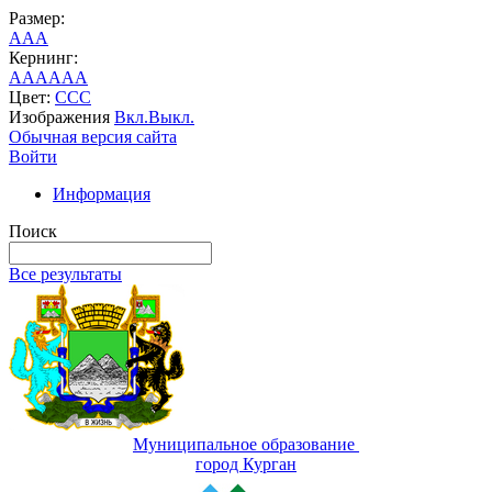
Размер:
A
A
A
Кернинг:
AA
AA
AA
Цвет:
C
C
C
Изображения
Вкл.
Выкл.
Обычная версия сайта
Войти
Информация
Поиск
Все результаты
Муниципальное образование
город Курган