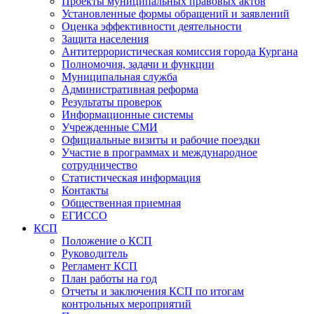
Проекты муниципальных правовых актов
Установленные формы обращений и заявлений
Оценка эффективности деятельности
Защита населения
Антитеррористическая комиссия города Кургана
Полномочия, задачи и функции
Муниципальная служба
Административная реформа
Результаты проверок
Информационные системы
Учрежденные СМИ
Официальные визиты и рабочие поездки
Участие в программах и международное
сотрудничество
Статистическая информация
Контакты
Общественная приемная
ЕГИССО
КСП
Положение о КСП
Руководитель
Регламент КСП
План работы на год
Отчеты и заключения КСП по итогам
контрольных мероприятий