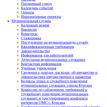
Прозрачный город
Календарь событий
Опросы
Инициативные проекты
Муниципальная служба
Кадровый резерв
Вакансии
Конкурсы
Стажировка
Поступление на муниципальную службу
Квалификационные требования
Законодательство
Информация для работодателей
Аттестация муниципальных служащих
Контактная информация
Учебные учреждения
Сведения о доходах, расходах, об имуществе и
обязательствах имущественного характера
Кодексы этики и служебного поведения
муниципальных служащих города Кургана
Комиссии по соблюдению требований к
служебному поведению муниципальных
служащих и урегулированию конфликта
интересов ОМС г. Кургана
Конфликт интересов на муниципальной службе