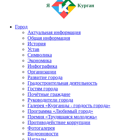
Я
Курган
Город
Актуальная информация
Общая информация
История
Устав
Символика
Экономика
Инфографика
Организации
Развитие города
Градостроительная деятельность
Гостям города
Почётные граждане
Руководители города
Галерея «Курганцы - гордость города»
Программа «Любимый город»
Премия «Трудящаяся молодежь»
Противодействие коррупции
Фотогалерея
Видеоновости
Награды