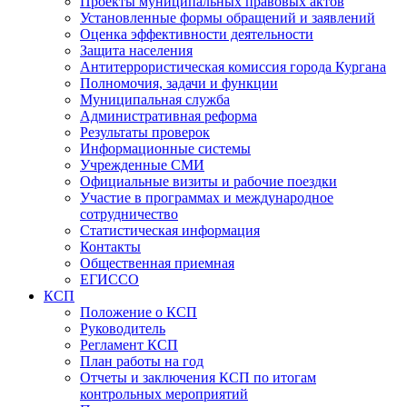
Проекты муниципальных правовых актов
Установленные формы обращений и заявлений
Оценка эффективности деятельности
Защита населения
Антитеррористическая комиссия города Кургана
Полномочия, задачи и функции
Муниципальная служба
Административная реформа
Результаты проверок
Информационные системы
Учрежденные СМИ
Официальные визиты и рабочие поездки
Участие в программах и международное
сотрудничество
Статистическая информация
Контакты
Общественная приемная
ЕГИССО
КСП
Положение о КСП
Руководитель
Регламент КСП
План работы на год
Отчеты и заключения КСП по итогам
контрольных мероприятий