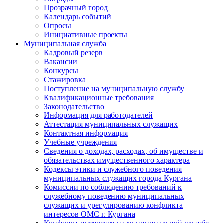
Прозрачный город
Календарь событий
Опросы
Инициативные проекты
Муниципальная служба
Кадровый резерв
Вакансии
Конкурсы
Стажировка
Поступление на муниципальную службу
Квалификационные требования
Законодательство
Информация для работодателей
Аттестация муниципальных служащих
Контактная информация
Учебные учреждения
Сведения о доходах, расходах, об имуществе и
обязательствах имущественного характера
Кодексы этики и служебного поведения
муниципальных служащих города Кургана
Комиссии по соблюдению требований к
служебному поведению муниципальных
служащих и урегулированию конфликта
интересов ОМС г. Кургана
Конфликт интересов на муниципальной службе