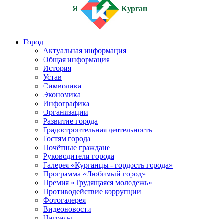
Я
Курган
Город
Актуальная информация
Общая информация
История
Устав
Символика
Экономика
Инфографика
Организации
Развитие города
Градостроительная деятельность
Гостям города
Почётные граждане
Руководители города
Галерея «Курганцы - гордость города»
Программа «Любимый город»
Премия «Трудящаяся молодежь»
Противодействие коррупции
Фотогалерея
Видеоновости
Награды