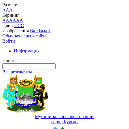
Размер:
A
A
A
Кернинг:
AA
AA
AA
Цвет:
C
C
C
Изображения
Вкл.
Выкл.
Обычная версия сайта
Войти
Информация
Поиск
Все результаты
Муниципальное образование
город Курган