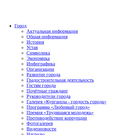
Город
Актуальная информация
Общая информация
История
Устав
Символика
Экономика
Инфографика
Организации
Развитие города
Градостроительная деятельность
Гостям города
Почётные граждане
Руководители города
Галерея «Курганцы - гордость города»
Программа «Любимый город»
Премия «Трудящаяся молодежь»
Противодействие коррупции
Фотогалерея
Видеоновости
Награды