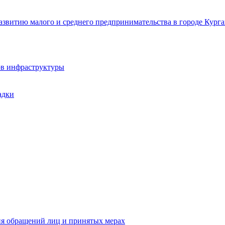
звитию малого и среднего предпринимательства в городе Курга
ов инфраструктуры
адки
ия обращений лиц и принятых мерах