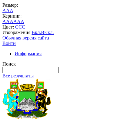
Размер:
A
A
A
Кернинг:
AA
AA
AA
Цвет:
C
C
C
Изображения
Вкл.
Выкл.
Обычная версия сайта
Войти
Информация
Поиск
Все результаты