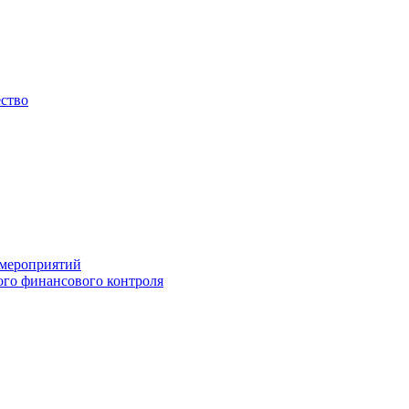
ество
 мероприятий
го финансового контроля