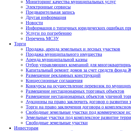
Мониторинг качества муниципальных услуг
Электронные сервисы
Предварительная запись
Другая информация
Новости
Информация о типичных юридических ошибках при
Услуги по погребению
Перечень МСЗУ
Торги
Продажа, аренда земельных и лесных участков
Продажа муниципального имущества
Аренда муниципальной казны
Отбор управляющих компаний для многоквартирн
Капитальный ремонт домов за счет средств фонда
Размещение рекламных конструкций
Концессионные соглашения
Конкурсы на осуществление перевозок по муници
Размещение нестационарных торговых объектов
Размещение нестационарных объектов уличной тор
Аукционы на право заключить договор о развитии 
Торги на право заключения договора о комплексно
Свободные земельные участки под коммерческое и
Земельные участки под комплексное развитие терр
Свободные земельные участки
Инвесторам