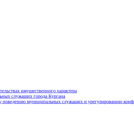
ательствах имущественного характера
ьных служащих города Кургана
у поведению муниципальных служащих и урегулированию конфл