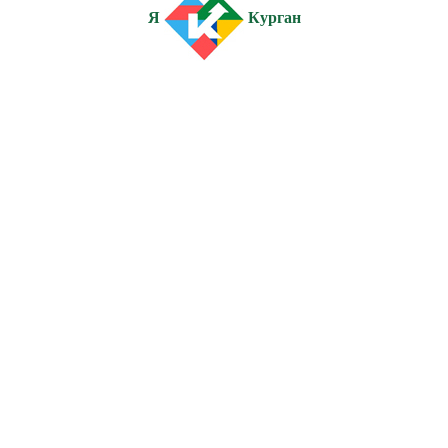
Я
Курган