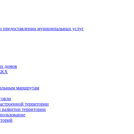
 предоставлении муниципальных услуг
ых домов
 ЖКХ
пальным маршрутам
говли
застроенной территории
м развитии территории
спользование
иторий