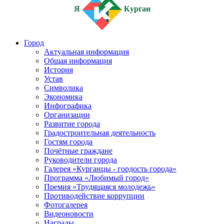
Я
Курган
Город
Актуальная информация
Общая информация
История
Устав
Символика
Экономика
Инфографика
Организации
Развитие города
Градостроительная деятельность
Гостям города
Почётные граждане
Руководители города
Галерея «Курганцы - гордость города»
Программа «Любимый город»
Премия «Трудящаяся молодежь»
Противодействие коррупции
Фотогалерея
Видеоновости
Награды