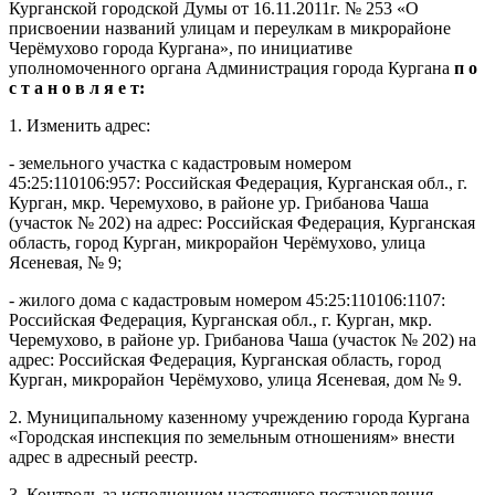
Курганской
городской Думы от 16.11.2011г.
№ 253
«О
присвоении названий улицам
и переулкам
в
микрорайоне
Черё
мухово города Кургана
»,
по инициативе
уполномоченного органа
Администрация города Кургана
п о
с т а н о в л я е т:
1. Изменить адрес:
- земельного участка с кадастровым номером
45:25:110106:957: Российская Федерация, Курганская обл., г.
Курган, мкр. Черемухово, в районе ур. Грибанова Чаша
(участок № 202) на адрес: Российская Федерация, Курганская
область, город Курган, микрорайон Черёмухово, улица
Ясеневая, № 9;
- жилого дома с кадастровым номером 45:25:110106:1107:
Российская Федерация, Курганская обл., г. Курган, мкр.
Черемухово, в районе ур. Грибанова Чаша (участок № 202) на
адрес: Российская Федерация, Курганская область, город
Курган, микрорайон Черёмухово, улица Ясеневая, дом № 9.
2. Муниципальному казенному учреждению города Кургана
«Городская инспекция по земельным отношениям» внести
адрес в адресный реестр.
3.
Контроль за
исполнением настоящего
постановления