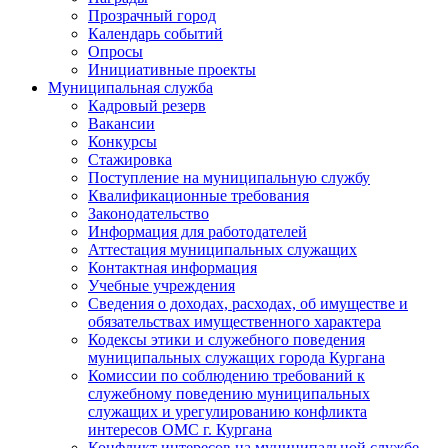
Прозрачный город
Календарь событий
Опросы
Инициативные проекты
Муниципальная служба
Кадровый резерв
Вакансии
Конкурсы
Стажировка
Поступление на муниципальную службу
Квалификационные требования
Законодательство
Информация для работодателей
Аттестация муниципальных служащих
Контактная информация
Учебные учреждения
Сведения о доходах, расходах, об имуществе и
обязательствах имущественного характера
Кодексы этики и служебного поведения
муниципальных служащих города Кургана
Комиссии по соблюдению требований к
служебному поведению муниципальных
служащих и урегулированию конфликта
интересов ОМС г. Кургана
Конфликт интересов на муниципальной службе