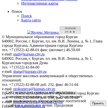
Интерактивные карты
Поиск
Поиск
Карта сайта
© Муниципальное образование город Курган
640002, Россия, г. Курган, пл. им. В.И. Ленина, д. № 1, Глава
города Кургана, Администрация города Кургана
тел. +7 (3522) 42-88-01 факс (автомат.) 46-59-69
e-mail:
mail@kurgan-city.ru
640002, Россия, г. Курган, пл. им. В.И. Ленина, д. № 1,
Курганская городская Дума
тел. +7 (3522) 42-84-00
e-mail:
duma@kurgan-city.ru
Управление массовых коммуникаций и общественных
отношений:
тел. +7 (3522) 42-88-08 доб. 232, факс 46-51-64
e-mail:
prokopieva@kurgan-city.ru
Сайт использует сервисы веб-аналитики с
Пресс-служба муниципального образования город Курган:
помощью технологии «cookie». Это позволяет
тел. +7 (3522) 42-88-08 доб. 236, факс 46-51-64
нам анализировать взаимодействие посетителей
e-mail:
kondratyeva-ma@kurgan-city.ru
Принять
с сайтом и делать его лучше. Продолжая
Госвеб:
kurgan.gosuslugi.ru