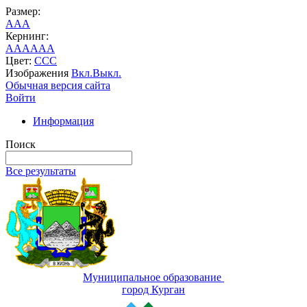
Размер:
A
A
A
Кернинг:
AA
AA
AA
Цвет:
C
C
C
Изображения
Вкл.
Выкл.
Обычная версия сайта
Войти
Информация
Поиск
Все результаты
Муниципальное образование
город Курган