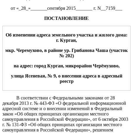
от «_28_»_______сентября 2015_______ г. N__7159___
ПОСТАНОВЛЕНИЕ
О
б измене
нии адреса
земельн
ого
участк
а
и жилого дома
:
г. Курган
,
мкр
.
Черемухово, в районе ур. Грибанова Чаша (участок
№
202
)
на адрес:
город Курган,
микрорайон Черё
мухово
,
улица
Ясеневая
, №
9
, о внесении адреса в адресный
реестр
В соответствии с Федеральными законами от 28
декабря 2013 г.
№ 443-ФЗ «О федеральной информационной
адресной системе и о внесении изменений
в Федеральный
закон «Об общих принципах организации местного
самоуправления в Российской Федерации», от 6 октября 2003
г.
№ 131-ФЗ «Об общих принципах организации местного
самоуправления в Российской Федерации»
,
р
ешение
м