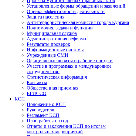
Проекты муниципальных правовых актов
Установленные формы обращений и заявлений
Оценка эффективности деятельности
Защита населения
Антитеррористическая комиссия города Кургана
Полномочия, задачи и функции
Муниципальная служба
Административная реформа
Результаты проверок
Информационные системы
Учрежденные СМИ
Официальные визиты и рабочие поездки
Участие в программах и международное
сотрудничество
Статистическая информация
Контакты
Общественная приемная
ЕГИССО
КСП
Положение о КСП
Руководитель
Регламент КСП
План работы на год
Отчеты и заключения КСП по итогам
контрольных мероприятий