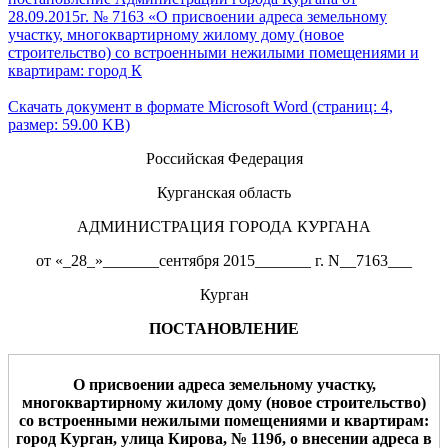
28.09.2015г. № 7163 «О присвоении адреса земельному
участку, многоквартирному жилому дому (новое
строительство) со встроенными нежилыми помещениями и
квартирам: город К
Скачать документ в формате Microsoft Word (страниц: 4,
размер: 59.00 KB)
Российская Федерация
Курганская область
АДМИНИСТРАЦИЯ ГОРОДА КУРГАНА
от «_28_»_______сентября 2015_______ г. N__7163___
Курган
ПОСТАНОВЛЕНИЕ
О присвоении адреса
земельному участку,
многоквартирному жилому дому
(новое строительство)
со встроенными нежилыми помещениями
и
квартирам
:
город Курган, улица
Кирова
,
№ 1
19б
,
о внесении адреса
в