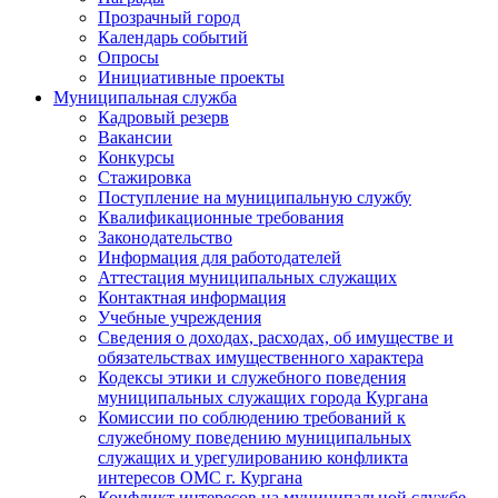
Прозрачный город
Календарь событий
Опросы
Инициативные проекты
Муниципальная служба
Кадровый резерв
Вакансии
Конкурсы
Стажировка
Поступление на муниципальную службу
Квалификационные требования
Законодательство
Информация для работодателей
Аттестация муниципальных служащих
Контактная информация
Учебные учреждения
Сведения о доходах, расходах, об имуществе и
обязательствах имущественного характера
Кодексы этики и служебного поведения
муниципальных служащих города Кургана
Комиссии по соблюдению требований к
служебному поведению муниципальных
служащих и урегулированию конфликта
интересов ОМС г. Кургана
Конфликт интересов на муниципальной службе