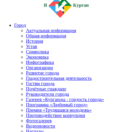
Я
Курган
Город
Актуальная информация
Общая информация
История
Устав
Символика
Экономика
Инфографика
Организации
Развитие города
Градостроительная деятельность
Гостям города
Почётные граждане
Руководители города
Галерея «Курганцы - гордость города»
Программа «Любимый город»
Премия «Трудящаяся молодежь»
Противодействие коррупции
Фотогалерея
Видеоновости
Награды