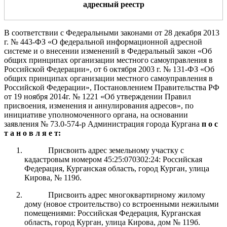
адресный реестр
В соответствии с Федеральными законами от 28 декабря 2013
г.
№ 443-ФЗ «О федеральной информ
ационной адресной
системе и о вн
есении изменений
в Федеральный
закон «Об
общих принципах организации местного самоуправления в
Российской Федерации», от 6 октября 2003 г. № 131-ФЗ «Об
общих принципах организации местного
самоуправления в
Российской Федерации»
,
Постановлением Правительства РФ
от 19 ноября 2014г. № 1221 «Об утверждении Правил
присвоения, изменения и аннулирования адресов», по
инициативе уполномоченного органа,
на основании
заявления
№
73.0-
574
-р
Администрация города Курган
а
п о с
т а н о в л я е т:
Присвоить адрес земельному участку с
кадастровым номером 45:25:070302:24: Российская
Федерация, Курганская область, город Курган, улица
Кирова, № 119б.
Присвоить адрес многоквартирному жилому
дому (новое строительство) со встроенными нежилыми
помещениями: Российская Федерация, Курганская
область, город Курган, улица Кирова, дом № 119б.