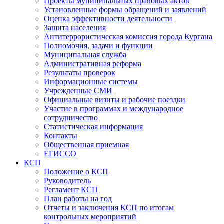
Проекты муниципальных правовых актов
Установленные формы обращений и заявлений
Оценка эффективности деятельности
Защита населения
Антитеррористическая комиссия города Кургана
Полномочия, задачи и функции
Муниципальная служба
Административная реформа
Результаты проверок
Информационные системы
Учрежденные СМИ
Официальные визиты и рабочие поездки
Участие в программах и международное
сотрудничество
Статистическая информация
Контакты
Общественная приемная
ЕГИССО
КСП
Положение о КСП
Руководитель
Регламент КСП
План работы на год
Отчеты и заключения КСП по итогам
контрольных мероприятий