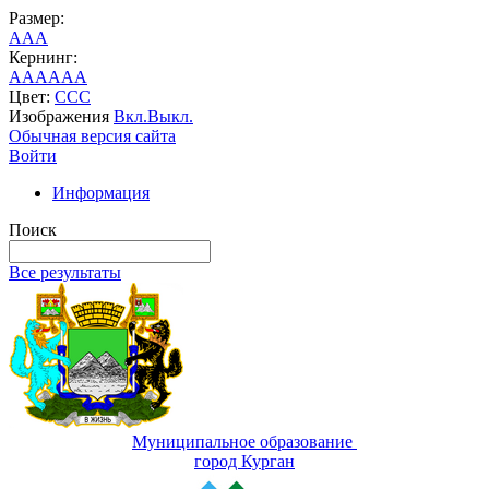
Размер:
A
A
A
Кернинг:
AA
AA
AA
Цвет:
C
C
C
Изображения
Вкл.
Выкл.
Обычная версия сайта
Войти
Информация
Поиск
Все результаты
Муниципальное образование
город Курган