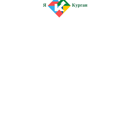
Я
Курган