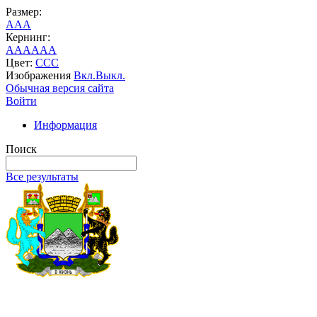
Размер:
A
A
A
Кернинг:
AA
AA
AA
Цвет:
C
C
C
Изображения
Вкл.
Выкл.
Обычная версия сайта
Войти
Информация
Поиск
Все результаты