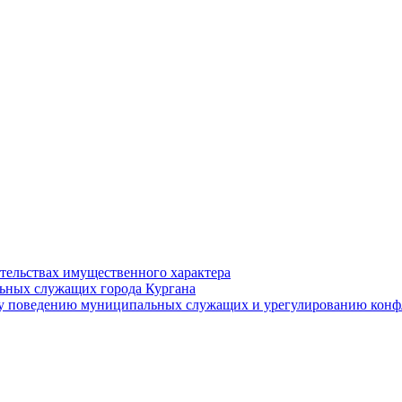
ательствах имущественного характера
ьных служащих города Кургана
у поведению муниципальных служащих и урегулированию конфл