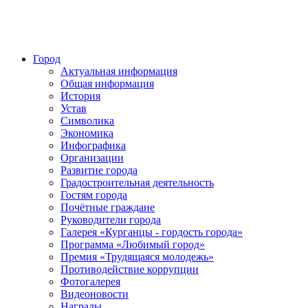
Город
Актуальная информация
Общая информация
История
Устав
Символика
Экономика
Инфографика
Организации
Развитие города
Градостроительная деятельность
Гостям города
Почётные граждане
Руководители города
Галерея «Курганцы - гордость города»
Программа «Любимый город»
Премия «Трудящаяся молодежь»
Противодействие коррупции
Фотогалерея
Видеоновости
Награды