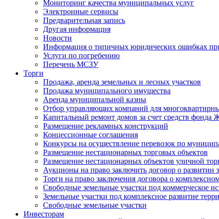
Мониторинг качества муниципальных услуг
Электронные сервисы
Предварительная запись
Другая информация
Новости
Информация о типичных юридических ошибках при
Услуги по погребению
Перечень МСЗУ
Торги
Продажа, аренда земельных и лесных участков
Продажа муниципального имущества
Аренда муниципальной казны
Отбор управляющих компаний для многоквартирн
Капитальный ремонт домов за счет средств фонда
Размещение рекламных конструкций
Концессионные соглашения
Конкурсы на осуществление перевозок по муници
Размещение нестационарных торговых объектов
Размещение нестационарных объектов уличной тор
Аукционы на право заключить договор о развитии 
Торги на право заключения договора о комплексно
Свободные земельные участки под коммерческое и
Земельные участки под комплексное развитие терр
Свободные земельные участки
Инвесторам