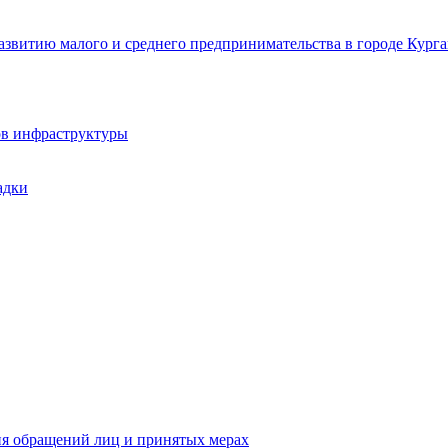
звитию малого и среднего предпринимательства в городе Курга
ов инфраструктуры
адки
ия обращений лиц и принятых мерах