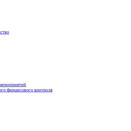
ество
 мероприятий
го финансового контроля