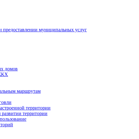
 предоставлении муниципальных услуг
ых домов
 ЖКХ
пальным маршрутам
говли
застроенной территории
м развитии территории
спользование
иторий