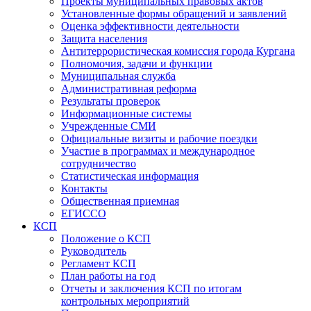
Проекты муниципальных правовых актов
Установленные формы обращений и заявлений
Оценка эффективности деятельности
Защита населения
Антитеррористическая комиссия города Кургана
Полномочия, задачи и функции
Муниципальная служба
Административная реформа
Результаты проверок
Информационные системы
Учрежденные СМИ
Официальные визиты и рабочие поездки
Участие в программах и международное
сотрудничество
Статистическая информация
Контакты
Общественная приемная
ЕГИССО
КСП
Положение о КСП
Руководитель
Регламент КСП
План работы на год
Отчеты и заключения КСП по итогам
контрольных мероприятий