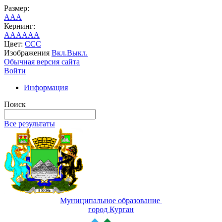
Размер:
A
A
A
Кернинг:
AA
AA
AA
Цвет:
C
C
C
Изображения
Вкл.
Выкл.
Обычная версия сайта
Войти
Информация
Поиск
Все результаты
Муниципальное образование
город Курган