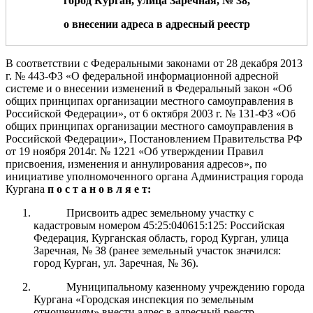
город Курган,
улица
Заречная, № 38
,
о внесении адреса в адресный реестр
В соответствии с Федеральными законами от 28 декабря 2013
г.
№ 443-ФЗ «О федеральной информационной адресной
системе и о внесении изменений
в Федеральный закон «Об
общих принципах организации местного самоуправления в
Российской Федерации», от 6 октября 2003 г.
№
131-ФЗ «Об
общих
принципах организации местного
самоуправления в
Российской Федерации»
, Постановлением Правительства РФ
от 19 ноября 2014г. № 1221 «Об утверждении Правил
присвоения, изменения и аннулирования адресов», по
инициативе уполномоченного органа
Администрация
города
Курга
на
п о с т а н о в л я е т:
Присвоить адрес земельному участку с
кадастровым номером 45:25:040615:125: Российская
Федерация, Курганская область, город Курган, улица
Заречная, № 38 (ранее земельный участок значился:
город Курган, ул. Заречная, № 36).
Муниципальному казенному учреждению города
Кургана «Городская инспекция по земельным
отношениям» внести адрес в адресный реестр.