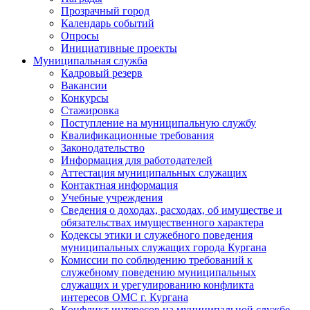
Прозрачный город
Календарь событий
Опросы
Инициативные проекты
Муниципальная служба
Кадровый резерв
Вакансии
Конкурсы
Стажировка
Поступление на муниципальную службу
Квалификационные требования
Законодательство
Информация для работодателей
Аттестация муниципальных служащих
Контактная информация
Учебные учреждения
Сведения о доходах, расходах, об имуществе и
обязательствах имущественного характера
Кодексы этики и служебного поведения
муниципальных служащих города Кургана
Комиссии по соблюдению требований к
служебному поведению муниципальных
служащих и урегулированию конфликта
интересов ОМС г. Кургана
Конфликт интересов на муниципальной службе