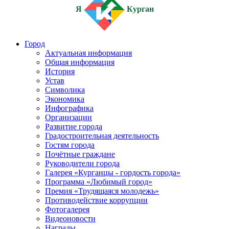
Я
Курган
Город
Актуальная информация
Общая информация
История
Устав
Символика
Экономика
Инфографика
Организации
Развитие города
Градостроительная деятельность
Гостям города
Почётные граждане
Руководители города
Галерея «Курганцы - гордость города»
Программа «Любимый город»
Премия «Трудящаяся молодежь»
Противодействие коррупции
Фотогалерея
Видеоновости
Награды