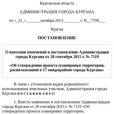
Курганская область
АДМИНИСТРАЦИЯ ГОРОДА КУРГАНА
от «_21_»_______октября 2015________ г. N__7709___
Курган
ПОСТАНОВЛЕНИЕ
О внесении изменений в постановление Ад
министрации
города Кургана от
28
сентября
20
15
г. №
7119
«Об утверждении проекта планировки территории,
расположенной в 1
7
микрорайоне города Кургана»
В связи с уточнением видов разрешённого
использования земельных участков, Администрация города
Кургана
п о с т а н о в л я е т:
1.
Внести изменение в постановление Администрации
города Кургана от 28 сентября 2015 г. № 7119 «Об
утверждении проекта планировки территории,