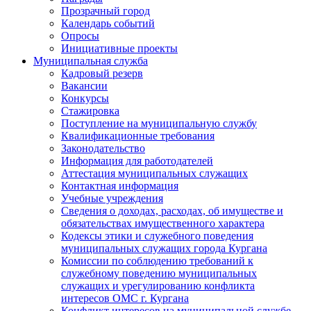
Прозрачный город
Календарь событий
Опросы
Инициативные проекты
Муниципальная служба
Кадровый резерв
Вакансии
Конкурсы
Стажировка
Поступление на муниципальную службу
Квалификационные требования
Законодательство
Информация для работодателей
Аттестация муниципальных служащих
Контактная информация
Учебные учреждения
Сведения о доходах, расходах, об имуществе и
обязательствах имущественного характера
Кодексы этики и служебного поведения
муниципальных служащих города Кургана
Комиссии по соблюдению требований к
служебному поведению муниципальных
служащих и урегулированию конфликта
интересов ОМС г. Кургана
Конфликт интересов на муниципальной службе