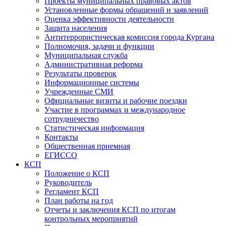
Проекты муниципальных правовых актов
Установленные формы обращений и заявлений
Оценка эффективности деятельности
Защита населения
Антитеррористическая комиссия города Кургана
Полномочия, задачи и функции
Муниципальная служба
Административная реформа
Результаты проверок
Информационные системы
Учрежденные СМИ
Официальные визиты и рабочие поездки
Участие в программах и международное
сотрудничество
Статистическая информация
Контакты
Общественная приемная
ЕГИССО
КСП
Положение о КСП
Руководитель
Регламент КСП
План работы на год
Отчеты и заключения КСП по итогам
контрольных мероприятий