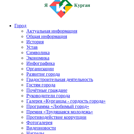
Я
Курган
Город
Актуальная информация
Общая информация
История
Устав
Символика
Экономика
Инфографика
Организации
Развитие города
Градостроительная деятельность
Гостям города
Почётные граждане
Руководители города
Галерея «Курганцы - гордость города»
Программа «Любимый город»
Премия «Трудящаяся молодежь»
Противодействие коррупции
Фотогалерея
Видеоновости
Награды