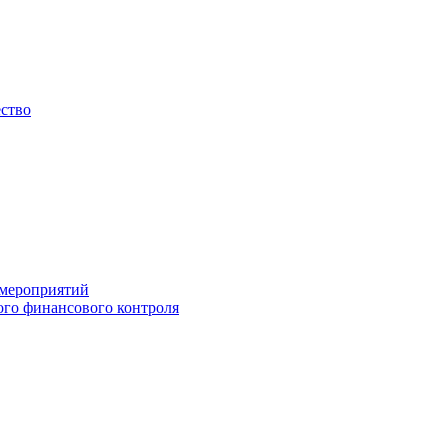
ество
 мероприятий
го финансового контроля