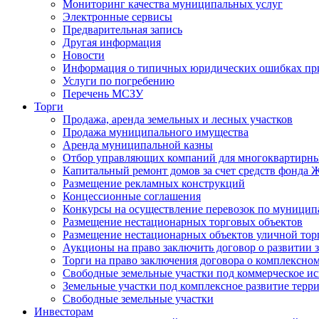
Мониторинг качества муниципальных услуг
Электронные сервисы
Предварительная запись
Другая информация
Новости
Информация о типичных юридических ошибках при
Услуги по погребению
Перечень МСЗУ
Торги
Продажа, аренда земельных и лесных участков
Продажа муниципального имущества
Аренда муниципальной казны
Отбор управляющих компаний для многоквартирн
Капитальный ремонт домов за счет средств фонда
Размещение рекламных конструкций
Концессионные соглашения
Конкурсы на осуществление перевозок по муници
Размещение нестационарных торговых объектов
Размещение нестационарных объектов уличной тор
Аукционы на право заключить договор о развитии 
Торги на право заключения договора о комплексно
Свободные земельные участки под коммерческое и
Земельные участки под комплексное развитие терр
Свободные земельные участки
Инвесторам