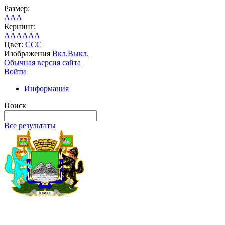
Размер:
A
A
A
Кернинг:
AA
AA
AA
Цвет:
C
C
C
Изображения
Вкл.
Выкл.
Обычная версия сайта
Войти
Информация
Поиск
Все результаты