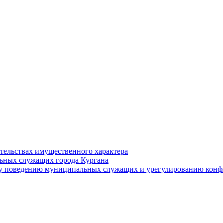
ательствах имущественного характера
ьных служащих города Кургана
у поведению муниципальных служащих и урегулированию конфл