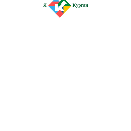
Я
Курган