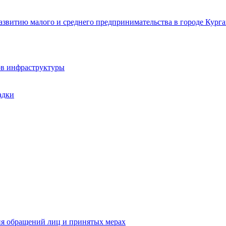
звитию малого и среднего предпринимательства в городе Курга
ов инфраструктуры
адки
ия обращений лиц и принятых мерах