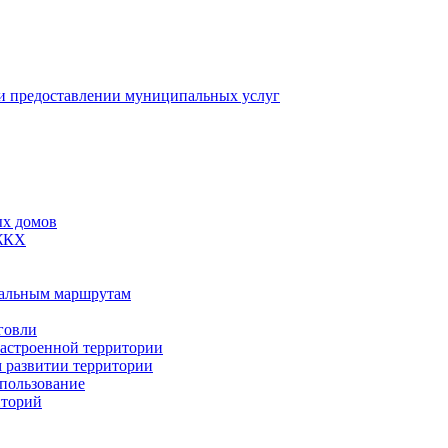
 предоставлении муниципальных услуг
ых домов
 ЖКХ
пальным маршрутам
говли
застроенной территории
м развитии территории
спользование
иторий