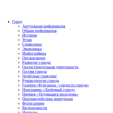
Город
Актуальная информация
Общая информация
История
Устав
Символика
Экономика
Инфографика
Организации
Развитие города
Градостроительная деятельность
Гостям города
Почётные граждане
Руководители города
Галерея «Курганцы - гордость города»
Программа «Любимый город»
Премия «Трудящаяся молодежь»
Противодействие коррупции
Фотогалерея
Видеоновости
Награды