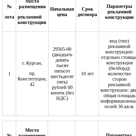
Место
Параметры
№
размещения
Начальная
Срок
рекламной
цена
договора
лота
рекламной
конструкции
конструкции
вид (тип)
рекламной
29565-00
конструкции:
(двадцать
отдельно стояща
девять
конструкция
г. Курган,
тысяч
(билборд);
пятьсот
пр.
1
10 лет
количество
шестьдесят
Конституции,
сторон
пять)
42
рекламной
рублей 00
конструкции: две
копеек (без
общая площадь
НДС)
информационны
полей 36 кв.м.
Место
Параметры
№
размещения