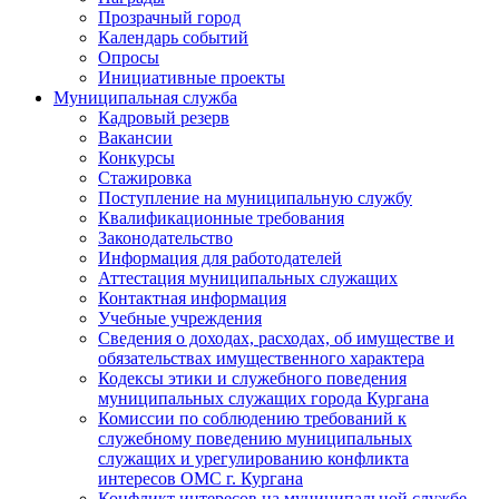
Прозрачный город
Календарь событий
Опросы
Инициативные проекты
Муниципальная служба
Кадровый резерв
Вакансии
Конкурсы
Стажировка
Поступление на муниципальную службу
Квалификационные требования
Законодательство
Информация для работодателей
Аттестация муниципальных служащих
Контактная информация
Учебные учреждения
Сведения о доходах, расходах, об имуществе и
обязательствах имущественного характера
Кодексы этики и служебного поведения
муниципальных служащих города Кургана
Комиссии по соблюдению требований к
служебному поведению муниципальных
служащих и урегулированию конфликта
интересов ОМС г. Кургана
Конфликт интересов на муниципальной службе