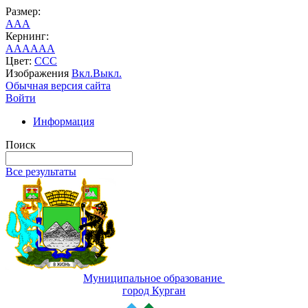
Размер:
A
A
A
Кернинг:
AA
AA
AA
Цвет:
C
C
C
Изображения
Вкл.
Выкл.
Обычная версия сайта
Войти
Информация
Поиск
Все результаты
Муниципальное образование
город Курган