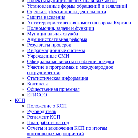
Проекты муниципальных правовых актов
Установленные формы обращений и заявлений
Оценка эффективности деятельности
Защита населения
Антитеррористическая комиссия города Кургана
Полномочия, задачи и функции
Муниципальная служба
Административная реформа
Результаты проверок
Информационные системы
Учрежденные СМИ
Официальные визиты и рабочие поездки
Участие в программах и международное
сотрудничество
Статистическая информация
Контакты
Общественная приемная
ЕГИССО
КСП
Положение о КСП
Руководитель
Регламент КСП
План работы на год
Отчеты и заключения КСП по итогам
контрольных мероприятий