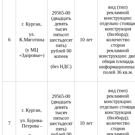
вид (тип)
рекламной
29565-00
конструкции:
(двадцать
отдельно стояща
девять
г. Курган,
конструкция
тысяч
ул.
(билборд);
пятьсот
6
К.Мяготина
10 лет
количество
шестьдесят
сторон
пять)
(у МЦ
рекламной
рублей 00
«Здоровье»)
конструкции: две
копеек
общая площадь
(без НДС)
информационны
полей 36 кв.м.
вид (тип)
рекламной
29565-00
конструкции:
(двадцать
отдельно стояща
девять
г. Курган,
конструкция
тысяч
(билборд);
пятьсот
ул. Бурова-
7
10 лет
количество
шестьдесят
Петрова -
сторон
пять)
рекламной
рублей 00