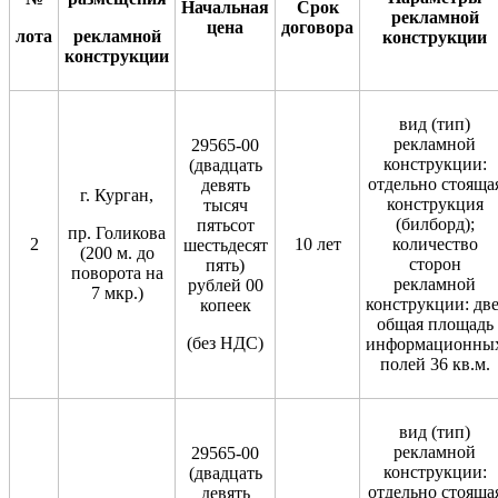
Начальная
Срок
рекламной
цена
договор
а
лота
рекламной
конструкции
конструкции
вид (тип)
рекламной
29565-00
конструкции:
(двадцать
отдельно стояща
девять
г. Курган,
конструкция
тысяч
(билборд);
пятьсот
пр. Голикова
2
10 лет
количество
шестьдесят
(200 м. до
сторон
пять)
поворота на
рекламной
рублей 00
7 мкр.)
конструкции: две
копеек
общая площадь
(без НДС)
информационны
полей 36 кв.м.
вид (тип)
рекламной
29565-00
конструкции:
(двадцать
отдельно стояща
девять