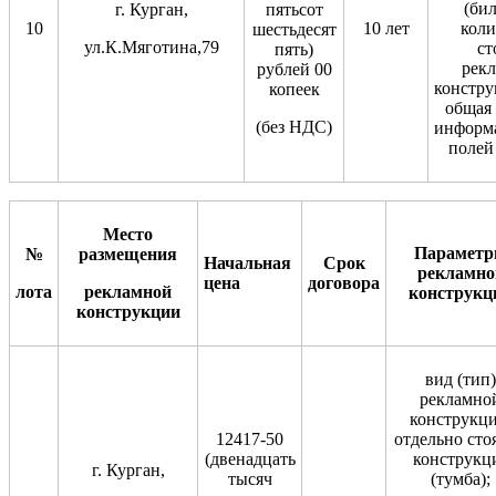
(бил
г. Курган,
пятьсот
10
10 лет
коли
шестьдесят
ул.К.Мяготина,79
ст
пять)
рек
рублей 00
констру
копеек
общая
(без НДС)
информ
полей 
Место
Парамет
№
размещения
Начальная
Срок
рекламно
цена
договор
а
лота
рекламной
конструкц
конструкции
вид (тип)
рекламно
конструкци
12417-50
отдельно сто
(двенадцать
конструкц
г. Курган,
тысяч
(тумба);