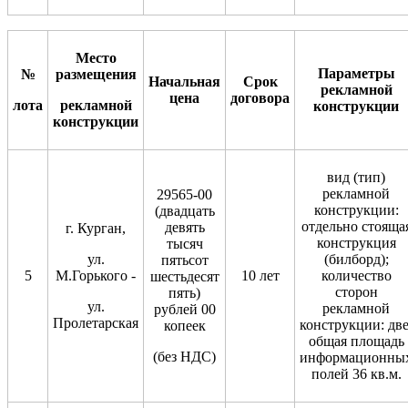
Место
Параметры
№
размещения
Начальная
Срок
рекламной
цена
договор
а
лота
рекламной
конструкции
конструкции
вид (тип)
рекламной
29565-00
конструкции:
(двадцать
отдельно стояща
девять
г. Курган,
конструкция
тысяч
ул.
(билборд);
пятьсот
5
М.Горького -
10 лет
количество
шестьдесят
сторон
пять)
ул.
рекламной
рублей 00
Пролетарская
конструкции: две
копеек
общая площадь
(без НДС)
информационны
полей 36 кв.м.