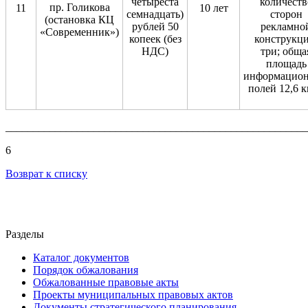
четыреста
количеств
пр. Голикова
11
10 лет
семнадцать)
сторон
(остановка КЦ
рублей 50
рекламно
«Современник»)
копеек (без
конструкци
НДС)
три; обща
площадь
информацио
полей 12,6 к
_______________________________________________________
6
Возврат к списку
Разделы
Каталог документов
Порядок обжалования
Обжалованные правовые акты
Проекты муниципальных правовых актов
Документы стратегического планирования