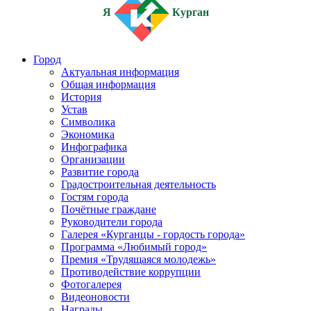
Я
Курган
Город
Актуальная информация
Общая информация
История
Устав
Символика
Экономика
Инфографика
Организации
Развитие города
Градостроительная деятельность
Гостям города
Почётные граждане
Руководители города
Галерея «Курганцы - гордость города»
Программа «Любимый город»
Премия «Трудящаяся молодежь»
Противодействие коррупции
Фотогалерея
Видеоновости
Награды