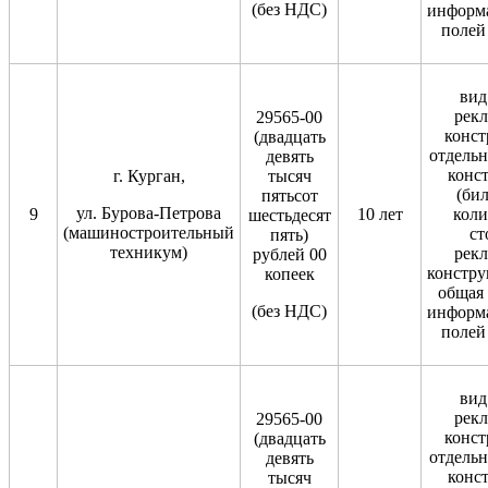
(без НДС)
информ
полей 
вид
рек
29565-00
конст
(двадцать
отдельн
девять
конс
г. Курган,
тысяч
(бил
пятьсот
ул. Бурова-Петрова
9
10 лет
коли
шестьдесят
(машиностроительный
ст
пять)
техникум)
рек
рублей 00
констру
копеек
общая
(без НДС)
информ
полей 
вид
рек
29565-00
конст
(двадцать
отдельн
девять
конс
тысяч