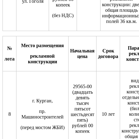
ул. Гоголя
конструкции: две
копеек
общая площадь
(без НДС)
информационны
полей 36 кв.м.
Место размещения
Пар
№
Начальная
Срок
рек
рекламной
цена
договор
а
лота
конс
конструкции
вид
рек
29565-00
конст
(двадцать
отдельн
девять
г. Курган,
конс
тысяч
(бил
пятьсот
пр.
8
10 лет
коли
шестьдесят
Машиностроителей
ст
пять)
рек
рублей 00
(перед мостом ЖБИ)
констру
копеек
общая