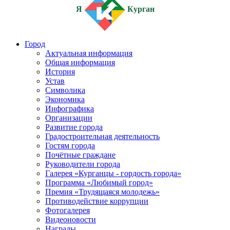
Я
Курган
Город
Актуальная информация
Общая информация
История
Устав
Символика
Экономика
Инфографика
Организации
Развитие города
Градостроительная деятельность
Гостям города
Почётные граждане
Руководители города
Галерея «Курганцы - гордость города»
Программа «Любимый город»
Премия «Трудящаяся молодежь»
Противодействие коррупции
Фотогалерея
Видеоновости
Награды