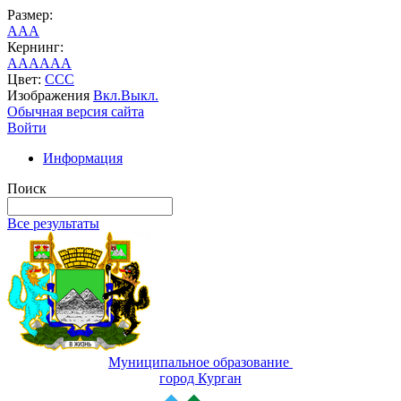
Размер:
A
A
A
Кернинг:
AA
AA
AA
Цвет:
C
C
C
Изображения
Вкл.
Выкл.
Обычная версия сайта
Войти
Информация
Поиск
Все результаты
Муниципальное образование
город Курган