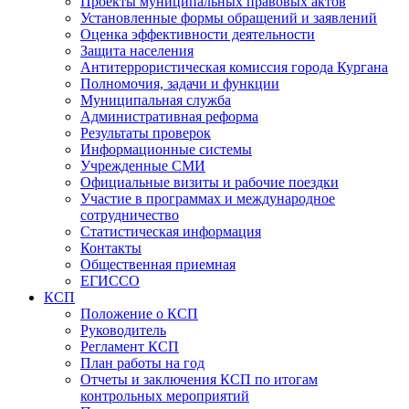
Проекты муниципальных правовых актов
Установленные формы обращений и заявлений
Оценка эффективности деятельности
Защита населения
Антитеррористическая комиссия города Кургана
Полномочия, задачи и функции
Муниципальная служба
Административная реформа
Результаты проверок
Информационные системы
Учрежденные СМИ
Официальные визиты и рабочие поездки
Участие в программах и международное
сотрудничество
Статистическая информация
Контакты
Общественная приемная
ЕГИССО
КСП
Положение о КСП
Руководитель
Регламент КСП
План работы на год
Отчеты и заключения КСП по итогам
контрольных мероприятий