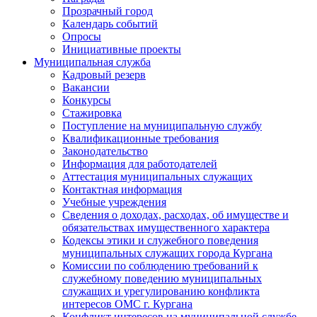
Прозрачный город
Календарь событий
Опросы
Инициативные проекты
Муниципальная служба
Кадровый резерв
Вакансии
Конкурсы
Стажировка
Поступление на муниципальную службу
Квалификационные требования
Законодательство
Информация для работодателей
Аттестация муниципальных служащих
Контактная информация
Учебные учреждения
Сведения о доходах, расходах, об имуществе и
обязательствах имущественного характера
Кодексы этики и служебного поведения
муниципальных служащих города Кургана
Комиссии по соблюдению требований к
служебному поведению муниципальных
служащих и урегулированию конфликта
интересов ОМС г. Кургана
Конфликт интересов на муниципальной службе