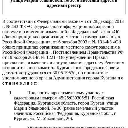
улица Марии Ульяновой
, №
30
,
о внесении адреса в
адресный реестр
В соответствии с Федеральными законами от 28 декабря 2013
г.
№ 443-ФЗ «О федеральной информационной адресной
системе и о внесении изменений
в Федеральный закон «Об
общих принципах организации местного самоуправления в
Российской Федерации», от 6 октября 2003 г.
№
131-ФЗ «Об
общих
принципах организации местного
самоуправления в
Российской Федерации»
, Постановлением Правительства РФ
от 19 ноября 2014г. № 1221 «Об утверждении Правил
присвоения, изменения и аннулирования адресов», Решением
исполнительного комитета Курганского Городского Совета
депутатов трудящихся от 30.05.1957г., по инициативе
уполномоченного органа
Администрация
города Курга
на
п о
с т а н о в л я е т:
Присвоить адрес земельному участку с
кадастровым номером 45:25:030305:51: Российская
Федерация, Курганская область, город Курган, улица
Марии Ульяновой, № 30 (ранее земельный участок
значился: Российская Федерация, Курганская обл., г.
Курган, ул. М. Ульяновой, 20).