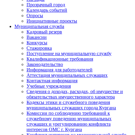
Прозрачный город
Календарь событий
Опросы
Инициативные проекты
Муниципальная служба
Кадровый резерв
Вакансии
Конкурсы
Стажировка
Поступление на муниципальную службу
Квалификационные требования
Законодательство
Информация для работодателей
Аттестация муниципальных служащих
Контактная информация
Учебные учреждения
Сведения о доходах, расходах, об имуществе и
обязательствах имущественного характера
Кодексы этики и служебного поведения
муниципальных служащих города Кургана
Комиссии по соблюдению требований к
служебному поведению муниципальных
служащих и урегулированию конфликта
интересов ОМС г. Кургана
Конфликт интересов на муниципальной службе