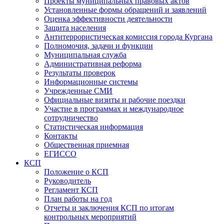
Проекты муниципальных правовых актов
Установленные формы обращений и заявлений
Оценка эффективности деятельности
Защита населения
Антитеррористическая комиссия города Кургана
Полномочия, задачи и функции
Муниципальная служба
Административная реформа
Результаты проверок
Информационные системы
Учрежденные СМИ
Официальные визиты и рабочие поездки
Участие в программах и международное
сотрудничество
Статистическая информация
Контакты
Общественная приемная
ЕГИССО
КСП
Положение о КСП
Руководитель
Регламент КСП
План работы на год
Отчеты и заключения КСП по итогам
контрольных мероприятий