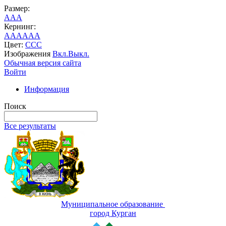
Размер:
A
A
A
Кернинг:
AA
AA
AA
Цвет:
C
C
C
Изображения
Вкл.
Выкл.
Обычная версия сайта
Войти
Информация
Поиск
Все результаты
Муниципальное образование
город Курган