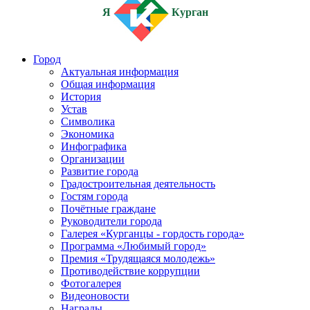
Я
Курган
Город
Актуальная информация
Общая информация
История
Устав
Символика
Экономика
Инфографика
Организации
Развитие города
Градостроительная деятельность
Гостям города
Почётные граждане
Руководители города
Галерея «Курганцы - гордость города»
Программа «Любимый город»
Премия «Трудящаяся молодежь»
Противодействие коррупции
Фотогалерея
Видеоновости
Награды