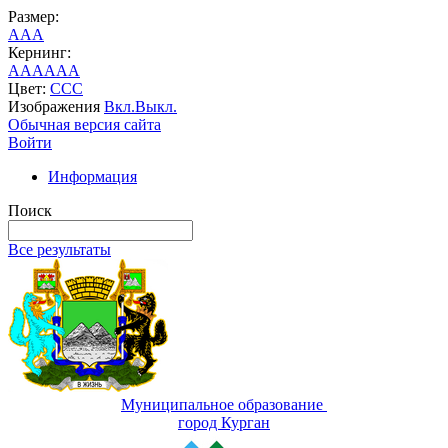
Размер:
A
A
A
Кернинг:
AA
AA
AA
Цвет:
C
C
C
Изображения
Вкл.
Выкл.
Обычная версия сайта
Войти
Информация
Поиск
Все результаты
Муниципальное образование
город Курган