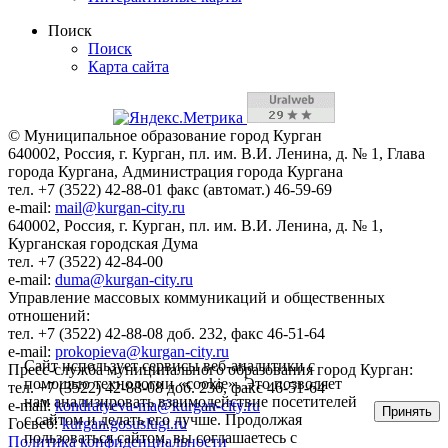
Поиск
Поиск
Карта сайта
© Муниципальное образование город Курган
640002, Россия, г. Курган, пл. им. В.И. Ленина, д. № 1, Глава
города Кургана, Администрация города Кургана
тел. +7 (3522) 42-88-01 факс (автомат.) 46-59-69
e-mail:
mail@kurgan-city.ru
640002, Россия, г. Курган, пл. им. В.И. Ленина, д. № 1,
Курганская городская Дума
тел. +7 (3522) 42-84-00
e-mail:
duma@kurgan-city.ru
Управление массовых коммуникаций и общественных
отношений:
тел. +7 (3522) 42-88-08 доб. 232, факс 46-51-64
e-mail:
prokopieva@kurgan-city.ru
Сайт использует сервисы веб-аналитики с
Пресс-служба муниципального образования город Курган:
помощью технологии «cookie». Это позволяет
тел. +7 (3522) 42-88-08 доб. 236, факс 46-51-64
нам анализировать взаимодействие посетителей
e-mail:
kondratyeva-ma@kurgan-city.ru
Принять
с сайтом и делать его лучше. Продолжая
Госвеб:
kurgan.gosuslugi.ru
пользоваться сайтом, вы соглашаетесь с
Политика конфиденциальности