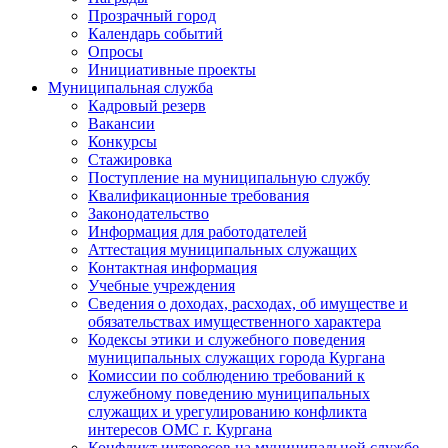
Прозрачный город
Календарь событий
Опросы
Инициативные проекты
Муниципальная служба
Кадровый резерв
Вакансии
Конкурсы
Стажировка
Поступление на муниципальную службу
Квалификационные требования
Законодательство
Информация для работодателей
Аттестация муниципальных служащих
Контактная информация
Учебные учреждения
Сведения о доходах, расходах, об имуществе и
обязательствах имущественного характера
Кодексы этики и служебного поведения
муниципальных служащих города Кургана
Комиссии по соблюдению требований к
служебному поведению муниципальных
служащих и урегулированию конфликта
интересов ОМС г. Кургана
Конфликт интересов на муниципальной службе