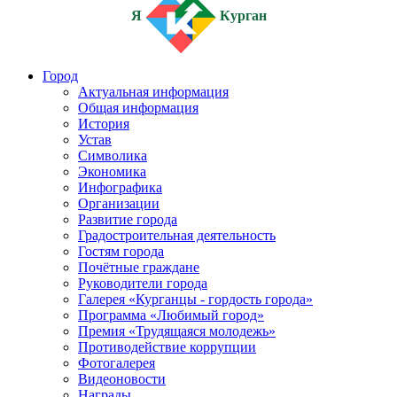
Я
Курган
Город
Актуальная информация
Общая информация
История
Устав
Символика
Экономика
Инфографика
Организации
Развитие города
Градостроительная деятельность
Гостям города
Почётные граждане
Руководители города
Галерея «Курганцы - гордость города»
Программа «Любимый город»
Премия «Трудящаяся молодежь»
Противодействие коррупции
Фотогалерея
Видеоновости
Награды