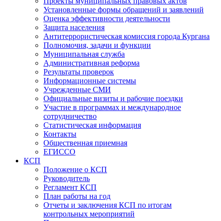
Проекты муниципальных правовых актов
Установленные формы обращений и заявлений
Оценка эффективности деятельности
Защита населения
Антитеррористическая комиссия города Кургана
Полномочия, задачи и функции
Муниципальная служба
Административная реформа
Результаты проверок
Информационные системы
Учрежденные СМИ
Официальные визиты и рабочие поездки
Участие в программах и международное
сотрудничество
Статистическая информация
Контакты
Общественная приемная
ЕГИССО
КСП
Положение о КСП
Руководитель
Регламент КСП
План работы на год
Отчеты и заключения КСП по итогам
контрольных мероприятий