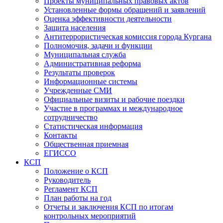
Проекты муниципальных правовых актов
Установленные формы обращений и заявлений
Оценка эффективности деятельности
Защита населения
Антитеррористическая комиссия города Кургана
Полномочия, задачи и функции
Муниципальная служба
Административная реформа
Результаты проверок
Информационные системы
Учрежденные СМИ
Официальные визиты и рабочие поездки
Участие в программах и международное
сотрудничество
Статистическая информация
Контакты
Общественная приемная
ЕГИССО
КСП
Положение о КСП
Руководитель
Регламент КСП
План работы на год
Отчеты и заключения КСП по итогам
контрольных мероприятий