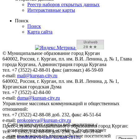
Реестр наборов открытых данных
Интерактивные карты
Поиск
Поиск
Карта сайта
© Муниципальное образование город Курган
640002, Россия, г. Курган, пл. им. В.И. Ленина, д. № 1, Глава
города Кургана, Администрация города Кургана
тел. +7 (3522) 42-88-01 факс (автомат.) 46-59-69
e-mail:
mail@kurgan-city.ru
640002, Россия, г. Курган, пл. им. В.И. Ленина, д. № 1,
Курганская городская Дума
тел. +7 (3522) 42-84-00
e-mail:
duma@kurgan-city.ru
Управление массовых коммуникаций и общественных
отношений:
тел. +7 (3522) 42-88-08 доб. 232, факс 46-51-64
e-mail:
prokopieva@kurgan-city.ru
Сайт использует сервисы веб-аналитики с
Пресс-служба муниципального образования город Курган:
помощью технологии «cookie». Это позволяет
тел. +7 (3522) 42-88-08 доб. 236, факс 46-51-64
нам анализировать взаимодействие посетителей
e-mail:
kondratyeva-ma@kurgan-city.ru
Принять