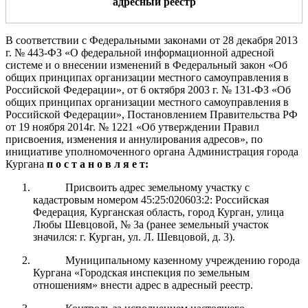
адресный реестр
В соответствии с Федеральными законами от 28 декабря 2013
г.
№ 443-ФЗ «О федеральной информационной адресной
системе и о внесении изменений
в Федеральный закон «Об
общих принципах организации местного самоуправления в
Российской Федерации», от 6 октября 2003 г.
№
131-ФЗ «Об
общих
принципах организации местного
самоуправления в
Российской Федерации»
, Постановлением Правительства РФ
от 19 ноября 2014г. № 1221 «Об утверждении Правил
присвоения, изменения и аннулирования адресов», по
инициативе уполномоченного органа
Администрация
города
Курга
на
п о с т а н о в л я е т:
Присвоить адрес земельному участку с
кадастровым номером 45:25:020603:2: Российская
Федерация, Курганская область, город Курган, улица
Любы Шевцовой, № 3а (ранее земельный участок
значился: г. Курган, ул. Л. Шевцовой, д. 3).
Муниципальному казенному учреждению города
Кургана «Городская инспекция по земельным
отношениям» внести адрес в адресный реестр.