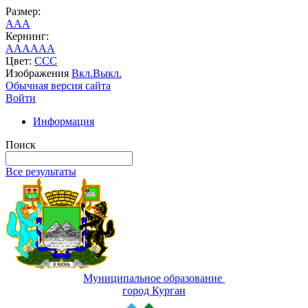
Размер:
A
A
A
Кернинг:
AA
AA
AA
Цвет:
C
C
C
Изображения
Вкл.
Выкл.
Обычная версия сайта
Войти
Информация
Поиск
Все результаты
Муниципальное образование
город Курган