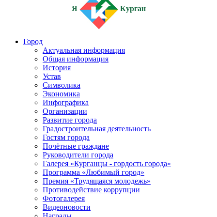
Я
Курган
Город
Актуальная информация
Общая информация
История
Устав
Символика
Экономика
Инфографика
Организации
Развитие города
Градостроительная деятельность
Гостям города
Почётные граждане
Руководители города
Галерея «Курганцы - гордость города»
Программа «Любимый город»
Премия «Трудящаяся молодежь»
Противодействие коррупции
Фотогалерея
Видеоновости
Награды