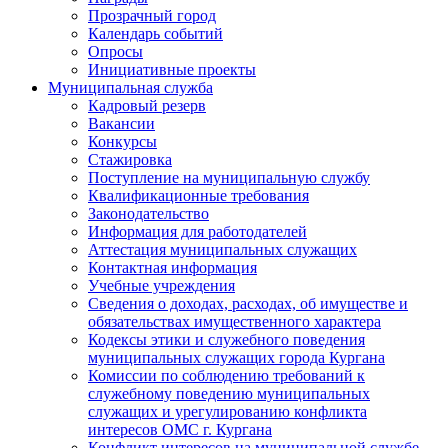
Прозрачный город
Календарь событий
Опросы
Инициативные проекты
Муниципальная служба
Кадровый резерв
Вакансии
Конкурсы
Стажировка
Поступление на муниципальную службу
Квалификационные требования
Законодательство
Информация для работодателей
Аттестация муниципальных служащих
Контактная информация
Учебные учреждения
Сведения о доходах, расходах, об имуществе и
обязательствах имущественного характера
Кодексы этики и служебного поведения
муниципальных служащих города Кургана
Комиссии по соблюдению требований к
служебному поведению муниципальных
служащих и урегулированию конфликта
интересов ОМС г. Кургана
Конфликт интересов на муниципальной службе