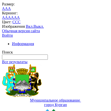
Размер:
A
A
A
Кернинг:
AA
AA
AA
Цвет:
C
C
C
Изображения
Вкл.
Выкл.
Обычная версия сайта
Войти
Информация
Поиск
Все результаты
Муниципальное образование
город Курган