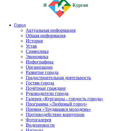
Я
Курган
Город
Актуальная информация
Общая информация
История
Устав
Символика
Экономика
Инфографика
Организации
Развитие города
Градостроительная деятельность
Гостям города
Почётные граждане
Руководители города
Галерея «Курганцы - гордость города»
Программа «Любимый город»
Премия «Трудящаяся молодежь»
Противодействие коррупции
Фотогалерея
Видеоновости
Награды