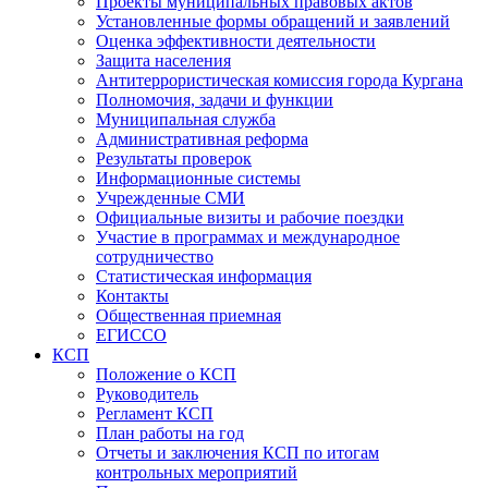
Проекты муниципальных правовых актов
Установленные формы обращений и заявлений
Оценка эффективности деятельности
Защита населения
Антитеррористическая комиссия города Кургана
Полномочия, задачи и функции
Муниципальная служба
Административная реформа
Результаты проверок
Информационные системы
Учрежденные СМИ
Официальные визиты и рабочие поездки
Участие в программах и международное
сотрудничество
Статистическая информация
Контакты
Общественная приемная
ЕГИССО
КСП
Положение о КСП
Руководитель
Регламент КСП
План работы на год
Отчеты и заключения КСП по итогам
контрольных мероприятий