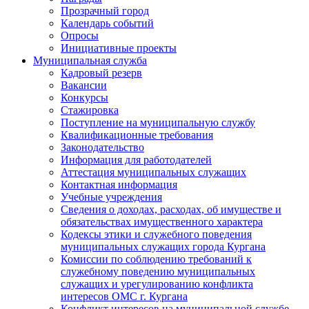
Прозрачный город
Календарь событий
Опросы
Инициативные проекты
Муниципальная служба
Кадровый резерв
Вакансии
Конкурсы
Стажировка
Поступление на муниципальную службу
Квалификационные требования
Законодательство
Информация для работодателей
Аттестация муниципальных служащих
Контактная информация
Учебные учреждения
Сведения о доходах, расходах, об имуществе и
обязательствах имущественного характера
Кодексы этики и служебного поведения
муниципальных служащих города Кургана
Комиссии по соблюдению требований к
служебному поведению муниципальных
служащих и урегулированию конфликта
интересов ОМС г. Кургана
Конфликт интересов на муниципальной службе