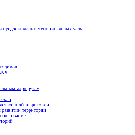
 предоставлении муниципальных услуг
ых домов
 ЖКХ
пальным маршрутам
говли
застроенной территории
м развитии территории
спользование
иторий