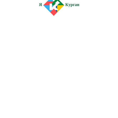
Я
Курган