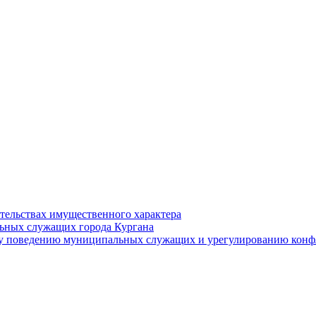
ательствах имущественного характера
ьных служащих города Кургана
у поведению муниципальных служащих и урегулированию конфл