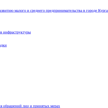
звитию малого и среднего предпринимательства в городе Курга
ов инфраструктуры
адки
ия обращений лиц и принятых мерах