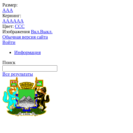
Размер:
A
A
A
Кернинг:
AA
AA
AA
Цвет:
C
C
C
Изображения
Вкл.
Выкл.
Обычная версия сайта
Войти
Информация
Поиск
Все результаты