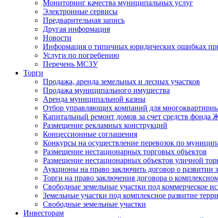
Мониторинг качества муниципальных услуг
Электронные сервисы
Предварительная запись
Другая информация
Новости
Информация о типичных юридических ошибках при
Услуги по погребению
Перечень МСЗУ
Торги
Продажа, аренда земельных и лесных участков
Продажа муниципального имущества
Аренда муниципальной казны
Отбор управляющих компаний для многоквартирн
Капитальный ремонт домов за счет средств фонда
Размещение рекламных конструкций
Концессионные соглашения
Конкурсы на осуществление перевозок по муници
Размещение нестационарных торговых объектов
Размещение нестационарных объектов уличной тор
Аукционы на право заключить договор о развитии 
Торги на право заключения договора о комплексно
Свободные земельные участки под коммерческое и
Земельные участки под комплексное развитие терр
Свободные земельные участки
Инвесторам