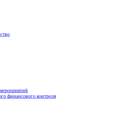
ество
 мероприятий
го финансового контроля