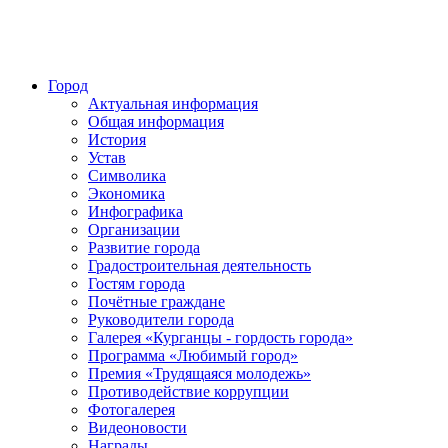
Город
Актуальная информация
Общая информация
История
Устав
Символика
Экономика
Инфографика
Организации
Развитие города
Градостроительная деятельность
Гостям города
Почётные граждане
Руководители города
Галерея «Курганцы - гордость города»
Программа «Любимый город»
Премия «Трудящаяся молодежь»
Противодействие коррупции
Фотогалерея
Видеоновости
Награды