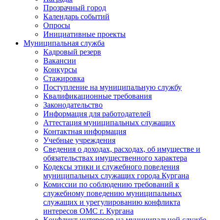
Прозрачный город
Календарь событий
Опросы
Инициативные проекты
Муниципальная служба
Кадровый резерв
Вакансии
Конкурсы
Стажировка
Поступление на муниципальную службу
Квалификационные требования
Законодательство
Информация для работодателей
Аттестация муниципальных служащих
Контактная информация
Учебные учреждения
Сведения о доходах, расходах, об имуществе и
обязательствах имущественного характера
Кодексы этики и служебного поведения
муниципальных служащих города Кургана
Комиссии по соблюдению требований к
служебному поведению муниципальных
служащих и урегулированию конфликта
интересов ОМС г. Кургана
Конфликт интересов на муниципальной службе