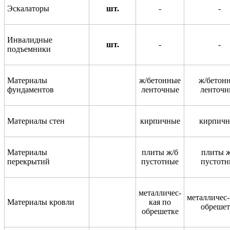
Эскалаторы
шт.
-
-
Инвалидные
шт.
-
-
подъемники
Материалы
ж/бетонные
ж/бетон
фундаментов
ленточные
ленточн
Материалы стен
кирпичные
кирпич
Материалы
плиты ж/б
плиты ж
перекрытий
пустотные
пустотн
м
еталличес
-
металличес-
Материалы кровли
кая по
обрешет
обрешетке