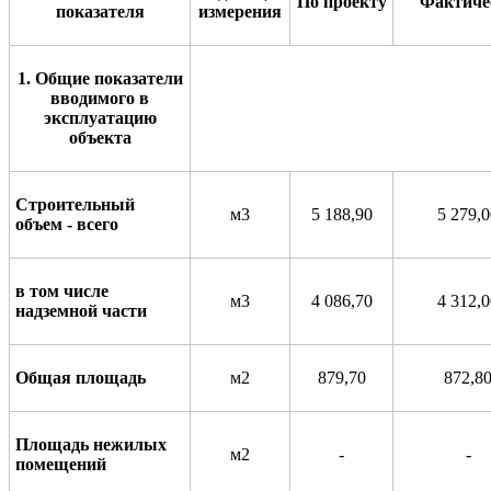
По
прое
к
ту
Фактич
е
показ
а
теля
измер
е
ния
1. Общие показатели
вводимого в
эксплуатацию
объекта
Строительный
м3
5 188,90
5 279,0
объем - всего
в том числе
м3
4 086,70
4 312,0
надземной части
Общая площадь
м2
879,70
872,8
Площадь нежилых
м2
-
-
помещений