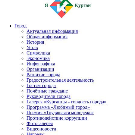
Я
Курган
Город
Актуальная информация
Общая информация
История
Устав
Символика
Экономика
Инфографика
Организации
Развитие города
Градостроительная деятельность
Гостям города
Почётные граждане
Руководители города
Галерея «Курганцы - гордость города»
Программа «Любимый город»
Премия «Трудящаяся молодежь»
Противодействие коррупции
Фотогалерея
Видеоновости
Награды