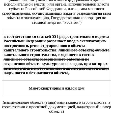
исполнительной власти, или
органа исполнительной власти
субъекта Российской
Федерации, или органа местного
самоуправления, осуществляющих выдачу разрешения на ввод
объекта в эксплуатацию
, Государственная корпорация по
атомной энергии “Росатом”
)
в соответствии со статьей 55 Градостроительного кодекса
Российской Федерации разрешает ввод в эксплуатацию
построенного,
реконструированного
объекта
капитального строительства;
линейного объекта; объекта
капитального строительства, входящего в состав
линейного объекта; завершенного работами по
сохранению объекта культурного наследия, при которых
затрагивались конструктивные и другие характеристики
надежности и безопасности объекта,
Многоквартирный жилой дом
(наименование объекта
(этапа)
капитального
строительства,
в
соответствии с проектной документацией
, кадастровый номер
объекта
)