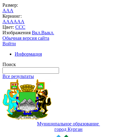
Размер:
A
A
A
Кернинг:
AA
AA
AA
Цвет:
C
C
C
Изображения
Вкл.
Выкл.
Обычная версия сайта
Войти
Информация
Поиск
Все результаты
Муниципальное образование
город Курган