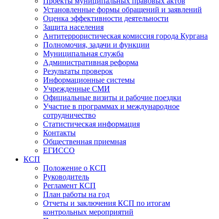
Проекты муниципальных правовых актов
Установленные формы обращений и заявлений
Оценка эффективности деятельности
Защита населения
Антитеррористическая комиссия города Кургана
Полномочия, задачи и функции
Муниципальная служба
Административная реформа
Результаты проверок
Информационные системы
Учрежденные СМИ
Официальные визиты и рабочие поездки
Участие в программах и международное
сотрудничество
Статистическая информация
Контакты
Общественная приемная
ЕГИССО
КСП
Положение о КСП
Руководитель
Регламент КСП
План работы на год
Отчеты и заключения КСП по итогам
контрольных мероприятий