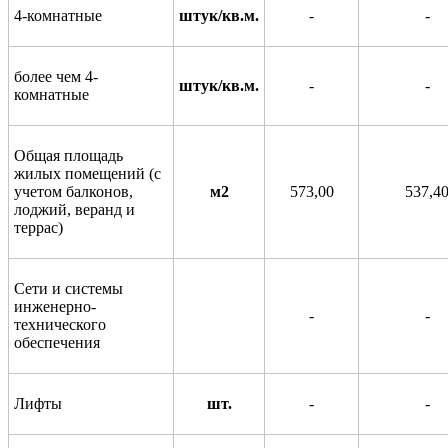
4-комнатные
штук/кв.м.
-
-
более чем 4-
штук/кв.м.
-
-
комнатные
Общая площадь
жилых помещений (с
учетом балконов,
м2
573,00
537,4
лоджий, веранд и
террас)
Сети и системы
инженерно-
-
-
технического
обеспечения
Лифты
шт.
-
-