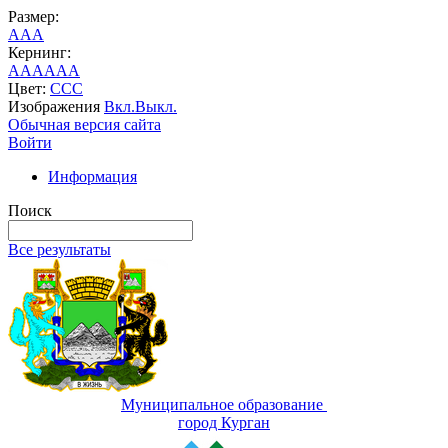
Размер:
A
A
A
Кернинг:
AA
AA
AA
Цвет:
C
C
C
Изображения
Вкл.
Выкл.
Обычная версия сайта
Войти
Информация
Поиск
Все результаты
Муниципальное образование
город Курган