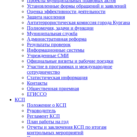
Проекты муниципальных правовых актов
Установленные формы обращений и заявлений
Оценка эффективности деятельности
Защита населения
Антитеррористическая комиссия города Кургана
Полномочия, задачи и функции
Муниципальная служба
Административная реформа
Результаты проверок
Информационные системы
Учрежденные СМИ
Официальные визиты и рабочие поездки
Участие в программах и международное
сотрудничество
Статистическая информация
Контакты
Общественная приемная
ЕГИССО
КСП
Положение о КСП
Руководитель
Регламент КСП
План работы на год
Отчеты и заключения КСП по итогам
контрольных мероприятий