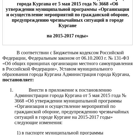
города Кургана от
5
мая
201
5
года №
3668
«
Об
утверждении муниципальной программы
«
О
рганизаци
я
и осуществлени
е
мероприятий по гражданской обороне,
предупреждению чрезвычайных ситуаций в городе
Кургане
на 201
5
-201
7
г
оды
»
В соответствии с Бюджетным кодексом Российской
Федерации, Федеральным законом от 06.10.2003 г. № 131-ФЗ
«Об общих принципах организации местного самоуправления
в Российской Федерации», Уставом муниципального
образования города Кургана Администрация города Кургана,
постановл
я
ет
:
Внести в приложение к постановлению
Администрации города Кургана от 5 мая 2015 года №
3668 «Об утверждении муниципальной программы
«Организация и осуществление мероприятий по
гражданской обороне, предупреждению чрезвычайных
ситуаций в городе Кургане на 2015-2017 годы»
следующие изменения:
1) в паспорте муниципальной программы