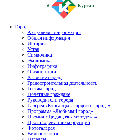
Я
Курган
Город
Актуальная информация
Общая информация
История
Устав
Символика
Экономика
Инфографика
Организации
Развитие города
Градостроительная деятельность
Гостям города
Почётные граждане
Руководители города
Галерея «Курганцы - гордость города»
Программа «Любимый город»
Премия «Трудящаяся молодежь»
Противодействие коррупции
Фотогалерея
Видеоновости
Награды