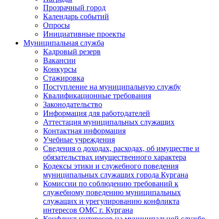
Прозрачный город
Календарь событий
Опросы
Инициативные проекты
Муниципальная служба
Кадровый резерв
Вакансии
Конкурсы
Стажировка
Поступление на муниципальную службу
Квалификационные требования
Законодательство
Информация для работодателей
Аттестация муниципальных служащих
Контактная информация
Учебные учреждения
Сведения о доходах, расходах, об имуществе и
обязательствах имущественного характера
Кодексы этики и служебного поведения
муниципальных служащих города Кургана
Комиссии по соблюдению требований к
служебному поведению муниципальных
служащих и урегулированию конфликта
интересов ОМС г. Кургана
Конфликт интересов на муниципальной службе