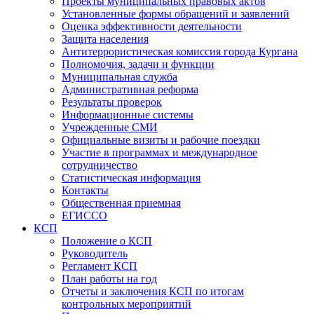
Проекты муниципальных правовых актов
Установленные формы обращений и заявлений
Оценка эффективности деятельности
Защита населения
Антитеррористическая комиссия города Кургана
Полномочия, задачи и функции
Муниципальная служба
Административная реформа
Результаты проверок
Информационные системы
Учрежденные СМИ
Официальные визиты и рабочие поездки
Участие в программах и международное
сотрудничество
Статистическая информация
Контакты
Общественная приемная
ЕГИССО
КСП
Положение о КСП
Руководитель
Регламент КСП
План работы на год
Отчеты и заключения КСП по итогам
контрольных мероприятий