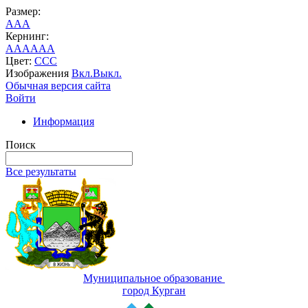
Размер:
A
A
A
Кернинг:
AA
AA
AA
Цвет:
C
C
C
Изображения
Вкл.
Выкл.
Обычная версия сайта
Войти
Информация
Поиск
Все результаты
Муниципальное образование
город Курган