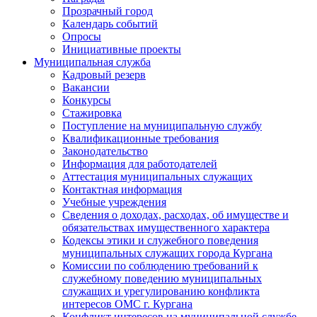
Прозрачный город
Календарь событий
Опросы
Инициативные проекты
Муниципальная служба
Кадровый резерв
Вакансии
Конкурсы
Стажировка
Поступление на муниципальную службу
Квалификационные требования
Законодательство
Информация для работодателей
Аттестация муниципальных служащих
Контактная информация
Учебные учреждения
Сведения о доходах, расходах, об имуществе и
обязательствах имущественного характера
Кодексы этики и служебного поведения
муниципальных служащих города Кургана
Комиссии по соблюдению требований к
служебному поведению муниципальных
служащих и урегулированию конфликта
интересов ОМС г. Кургана
Конфликт интересов на муниципальной службе