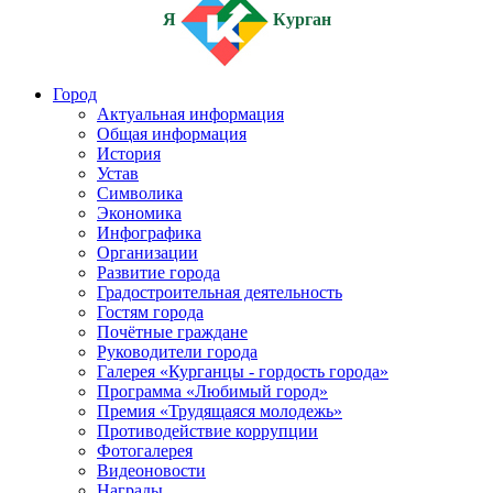
Я
Курган
Город
Актуальная информация
Общая информация
История
Устав
Символика
Экономика
Инфографика
Организации
Развитие города
Градостроительная деятельность
Гостям города
Почётные граждане
Руководители города
Галерея «Курганцы - гордость города»
Программа «Любимый город»
Премия «Трудящаяся молодежь»
Противодействие коррупции
Фотогалерея
Видеоновости
Награды