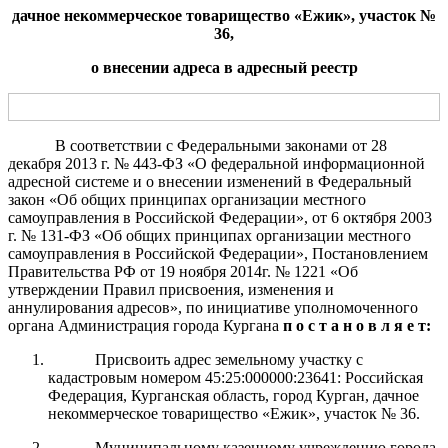
дачное некоммерческое товарищество «Ежик», участок №
3
6
,
о внесении адреса в адресный реестр
В соответствии с Федеральными законами от 28
декабря 2013 г.
№ 443-ФЗ «О федеральной информационной
адресной системе и о внесении изменений
в Федеральный
закон «Об общих принципах организации местного
самоуправления в Российской Федерации», от 6 октября 2003
г.
№
131-ФЗ «Об общих принципах организации местного
самоуправления в Российской Федерации»
, Постановлением
Правительства РФ от 19 ноября 2014г. № 1221 «Об
утверждении Правил присвоения, изменения и
аннулирования адресов»
,
по инициативе уполномоченного
органа
Администрация
города Курга
на
п о с т а н о в л я е т:
Присвоить адрес земельному участку с
кадастровым номером 45:25:000000:23641: Российская
Федерация, Курганская область, город Курган, дачное
некоммерческое товарищество «Ежик», участок № 36.
Муниципальному казенному учреждению города