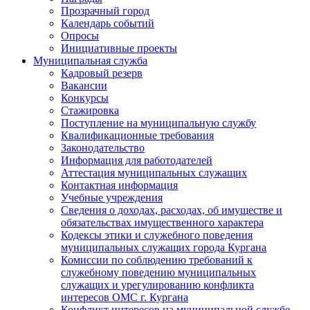
Прозрачный город
Календарь событий
Опросы
Инициативные проекты
Муниципальная служба
Кадровый резерв
Вакансии
Конкурсы
Стажировка
Поступление на муниципальную службу
Квалификационные требования
Законодательство
Информация для работодателей
Аттестация муниципальных служащих
Контактная информация
Учебные учреждения
Сведения о доходах, расходах, об имуществе и
обязательствах имущественного характера
Кодексы этики и служебного поведения
муниципальных служащих города Кургана
Комиссии по соблюдению требований к
служебному поведению муниципальных
служащих и урегулированию конфликта
интересов ОМС г. Кургана
Конфликт интересов на муниципальной службе