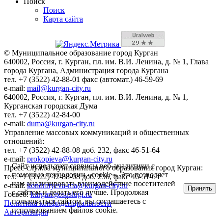
Поиск
Поиск
Карта сайта
© Муниципальное образование город Курган
640002, Россия, г. Курган, пл. им. В.И. Ленина, д. № 1, Глава
города Кургана, Администрация города Кургана
тел. +7 (3522) 42-88-01 факс (автомат.) 46-59-69
e-mail:
mail@kurgan-city.ru
640002, Россия, г. Курган, пл. им. В.И. Ленина, д. № 1,
Курганская городская Дума
тел. +7 (3522) 42-84-00
e-mail:
duma@kurgan-city.ru
Управление массовых коммуникаций и общественных
отношений:
тел. +7 (3522) 42-88-08 доб. 232, факс 46-51-64
e-mail:
prokopieva@kurgan-city.ru
Сайт использует сервисы веб-аналитики с
Пресс-служба муниципального образования город Курган:
помощью технологии «cookie». Это позволяет
тел. +7 (3522) 42-88-08 доб. 236, факс 46-51-64
нам анализировать взаимодействие посетителей
e-mail:
kondratyeva-ma@kurgan-city.ru
Принять
с сайтом и делать его лучше. Продолжая
Госвеб:
kurgan.gosuslugi.ru
пользоваться сайтом, вы соглашаетесь с
Политика конфиденциальности
использованием файлов cookie.
Авторизация