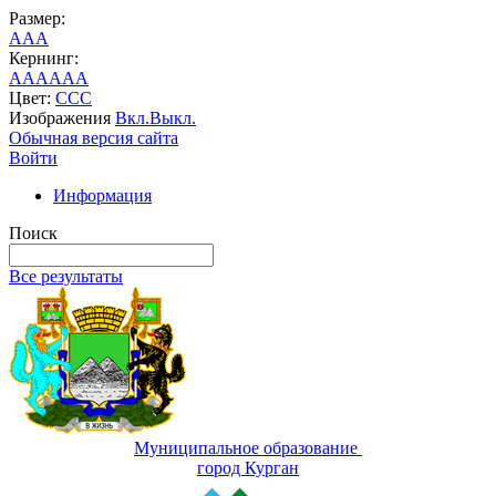
Размер:
A
A
A
Кернинг:
AA
AA
AA
Цвет:
C
C
C
Изображения
Вкл.
Выкл.
Обычная версия сайта
Войти
Информация
Поиск
Все результаты
Муниципальное образование
город Курган