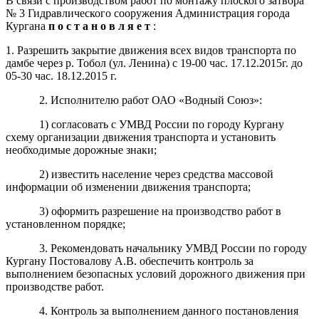
В связи с производством работ по монтажу плоского затвора
№ 3 Гидравлического сооружения Администрация города
Кургана
п о с т а н о в л я е т
:
1. Разрешить закрытие движения всех видов транспорта по
дамбе через р. Тобол (ул. Ленина) с 19-00 час. 17.12.2015г. до
05-30 час. 18.12.2015 г.
2. Исполнителю работ ОАО «Водный Союз»:
1) согласовать с УМВД России по городу Кургану
схему организации движения транспорта и установить
необходимые дорожные знаки;
2) известить население через средства массовой
информации об изменении движения транспорта;
3) оформить разрешение на производство работ в
установленном порядке;
3. Рекомендовать начальнику УМВД России по городу
Кургану Постовалову А.В. обеспечить контроль за
выполнением безопасных условий дорожного движения при
производстве работ.
4. Контроль за выполнением данного постановления