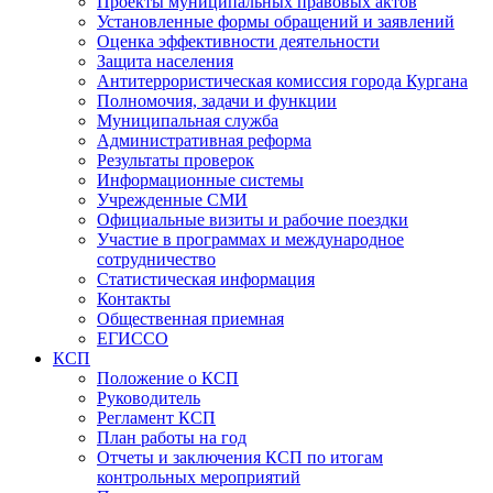
Проекты муниципальных правовых актов
Установленные формы обращений и заявлений
Оценка эффективности деятельности
Защита населения
Антитеррористическая комиссия города Кургана
Полномочия, задачи и функции
Муниципальная служба
Административная реформа
Результаты проверок
Информационные системы
Учрежденные СМИ
Официальные визиты и рабочие поездки
Участие в программах и международное
сотрудничество
Статистическая информация
Контакты
Общественная приемная
ЕГИССО
КСП
Положение о КСП
Руководитель
Регламент КСП
План работы на год
Отчеты и заключения КСП по итогам
контрольных мероприятий