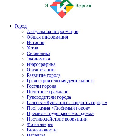
Я
Курган
Город
Актуальная информация
Общая информация
История
Устав
Символика
Экономика
Инфографика
Организации
Развитие города
Градостроительная деятельность
Гостям города
Почётные граждане
Руководители города
Галерея «Курганцы - гордость города»
Программа «Любимый город»
Премия «Трудящаяся молодежь»
Противодействие коррупции
Фотогалерея
Видеоновости
Награды