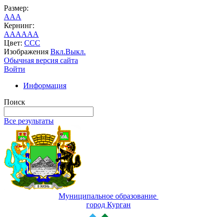
Размер:
A
A
A
Кернинг:
AA
AA
AA
Цвет:
C
C
C
Изображения
Вкл.
Выкл.
Обычная версия сайта
Войти
Информация
Поиск
Все результаты
Муниципальное образование
город Курган