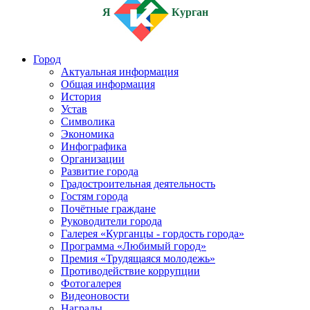
Я
Курган
Город
Актуальная информация
Общая информация
История
Устав
Символика
Экономика
Инфографика
Организации
Развитие города
Градостроительная деятельность
Гостям города
Почётные граждане
Руководители города
Галерея «Курганцы - гордость города»
Программа «Любимый город»
Премия «Трудящаяся молодежь»
Противодействие коррупции
Фотогалерея
Видеоновости
Награды