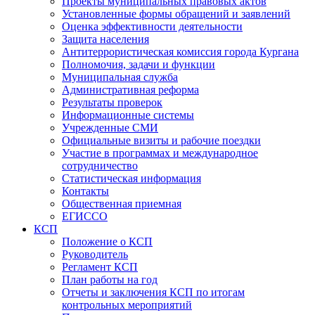
Проекты муниципальных правовых актов
Установленные формы обращений и заявлений
Оценка эффективности деятельности
Защита населения
Антитеррористическая комиссия города Кургана
Полномочия, задачи и функции
Муниципальная служба
Административная реформа
Результаты проверок
Информационные системы
Учрежденные СМИ
Официальные визиты и рабочие поездки
Участие в программах и международное
сотрудничество
Статистическая информация
Контакты
Общественная приемная
ЕГИССО
КСП
Положение о КСП
Руководитель
Регламент КСП
План работы на год
Отчеты и заключения КСП по итогам
контрольных мероприятий