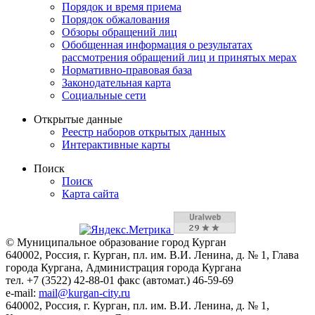
Порядок и время приема
Порядок обжалования
Обзоры обращений лиц
Обобщенная информация о результатах
рассмотрения обращений лиц и принятых мерах
Нормативно-правовая база
Законодательная карта
Социальные сети
Открытые данные
Реестр наборов открытых данных
Интерактивные карты
Поиск
Поиск
Карта сайта
© Муниципальное образование город Курган
640002, Россия, г. Курган, пл. им. В.И. Ленина, д. № 1, Глава
города Кургана, Администрация города Кургана
тел. +7 (3522) 42-88-01 факс (автомат.) 46-59-69
e-mail:
mail@kurgan-city.ru
640002, Россия, г. Курган, пл. им. В.И. Ленина, д. № 1,