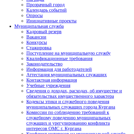
Прозрачный город
Календарь событий
Опросы
Инициативные проекты
Муниципальная служба
Кадровый резерв
Вакансии
Конкурсы
Стажировка
Поступление на муниципальную службу
Квалификационные требования
Законодательство
Информация для работодателей
Аттестация муниципальных служащих
Контактная информация
Учебные учреждения
Сведения о доходах, расходах, об имуществе и
обязательствах имущественного характера
Кодексы этики и служебного поведения
муниципальных служащих города Кургана
Комиссии по соблюдению требований к
служебному поведению муниципальных
служащих и урегулированию конфликта
интересов ОМС г. Кургана
Конфликт интересов на муниципальной службе