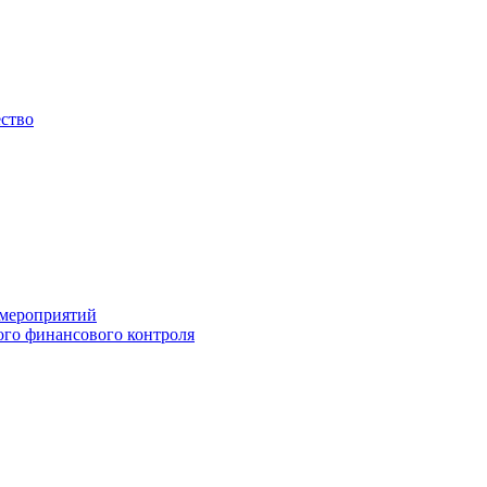
ество
 мероприятий
го финансового контроля