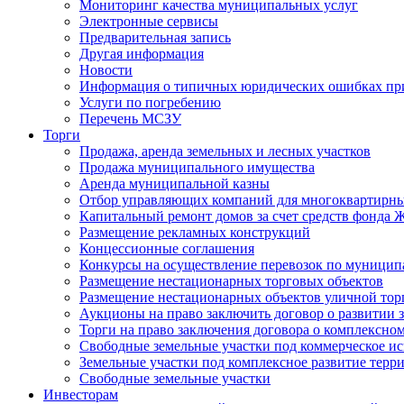
Мониторинг качества муниципальных услуг
Электронные сервисы
Предварительная запись
Другая информация
Новости
Информация о типичных юридических ошибках при
Услуги по погребению
Перечень МСЗУ
Торги
Продажа, аренда земельных и лесных участков
Продажа муниципального имущества
Аренда муниципальной казны
Отбор управляющих компаний для многоквартирн
Капитальный ремонт домов за счет средств фонда
Размещение рекламных конструкций
Концессионные соглашения
Конкурсы на осуществление перевозок по муници
Размещение нестационарных торговых объектов
Размещение нестационарных объектов уличной тор
Аукционы на право заключить договор о развитии 
Торги на право заключения договора о комплексно
Свободные земельные участки под коммерческое и
Земельные участки под комплексное развитие терр
Свободные земельные участки
Инвесторам