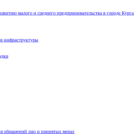
звитию малого и среднего предпринимательства в городе Курга
ов инфраструктуры
адки
ия обращений лиц и принятых мерах