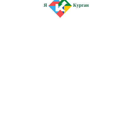
Я
Курган