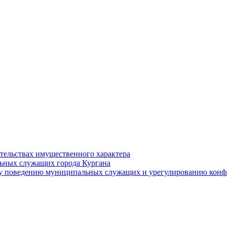
ательствах имущественного характера
ьных служащих города Кургана
у поведению муниципальных служащих и урегулированию конфл