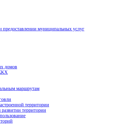
 предоставлении муниципальных услуг
ых домов
 ЖКХ
пальным маршрутам
говли
застроенной территории
м развитии территории
спользование
иторий