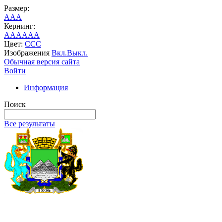
Размер:
A
A
A
Кернинг:
AA
AA
AA
Цвет:
C
C
C
Изображения
Вкл.
Выкл.
Обычная версия сайта
Войти
Информация
Поиск
Все результаты