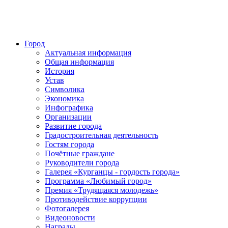
Город
Актуальная информация
Общая информация
История
Устав
Символика
Экономика
Инфографика
Организации
Развитие города
Градостроительная деятельность
Гостям города
Почётные граждане
Руководители города
Галерея «Курганцы - гордость города»
Программа «Любимый город»
Премия «Трудящаяся молодежь»
Противодействие коррупции
Фотогалерея
Видеоновости
Награды