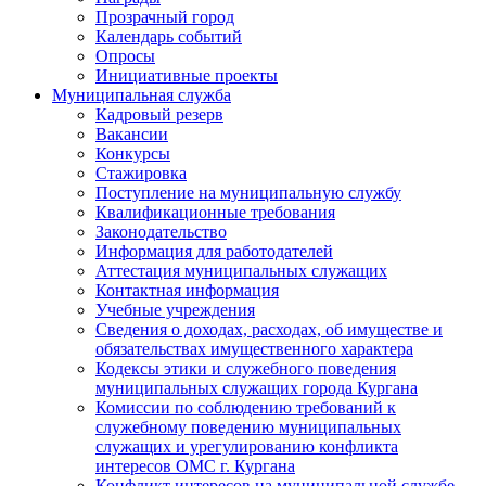
Прозрачный город
Календарь событий
Опросы
Инициативные проекты
Муниципальная служба
Кадровый резерв
Вакансии
Конкурсы
Стажировка
Поступление на муниципальную службу
Квалификационные требования
Законодательство
Информация для работодателей
Аттестация муниципальных служащих
Контактная информация
Учебные учреждения
Сведения о доходах, расходах, об имуществе и
обязательствах имущественного характера
Кодексы этики и служебного поведения
муниципальных служащих города Кургана
Комиссии по соблюдению требований к
служебному поведению муниципальных
служащих и урегулированию конфликта
интересов ОМС г. Кургана
Конфликт интересов на муниципальной службе