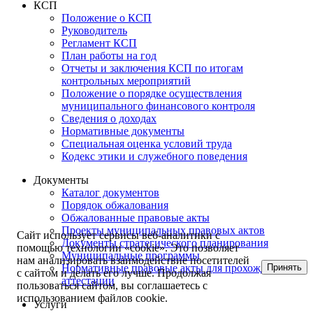
КСП
Положение о КСП
Руководитель
Регламент КСП
План работы на год
Отчеты и заключения КСП по итогам
контрольных мероприятий
Положение о порядке осуществления
муниципального финансового контроля
Сведения о доходах
Нормативные документы
Специальная оценка условий труда
Кодекс этики и служебного поведения
Документы
Каталог документов
Порядок обжалования
Обжалованные правовые акты
Проекты муниципальных правовых актов
Сайт использует сервисы веб-аналитики с
Документы стратегического планирования
помощью технологии «cookie». Это позволяет
Муниципальные программы
нам анализировать взаимодействие посетителей
Принять
Нормативные правовые акты для прохождения
с сайтом и делать его лучше. Продолжая
аттестации
пользоваться сайтом, вы соглашаетесь с
использованием файлов cookie.
Услуги