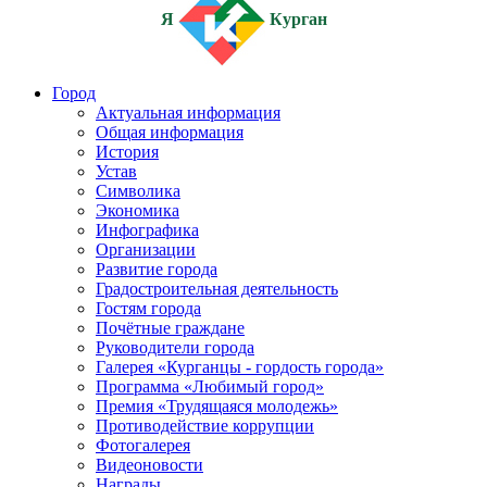
Я
Курган
Город
Актуальная информация
Общая информация
История
Устав
Символика
Экономика
Инфографика
Организации
Развитие города
Градостроительная деятельность
Гостям города
Почётные граждане
Руководители города
Галерея «Курганцы - гордость города»
Программа «Любимый город»
Премия «Трудящаяся молодежь»
Противодействие коррупции
Фотогалерея
Видеоновости
Награды