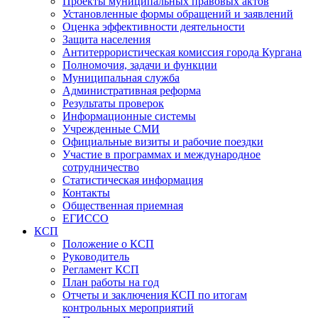
Проекты муниципальных правовых актов
Установленные формы обращений и заявлений
Оценка эффективности деятельности
Защита населения
Антитеррористическая комиссия города Кургана
Полномочия, задачи и функции
Муниципальная служба
Административная реформа
Результаты проверок
Информационные системы
Учрежденные СМИ
Официальные визиты и рабочие поездки
Участие в программах и международное
сотрудничество
Статистическая информация
Контакты
Общественная приемная
ЕГИССО
КСП
Положение о КСП
Руководитель
Регламент КСП
План работы на год
Отчеты и заключения КСП по итогам
контрольных мероприятий