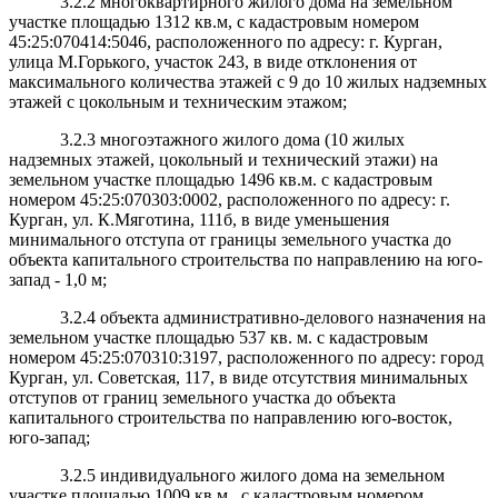
3.2.2 многоквартирного жилого дома на земельном
участке площадью 1312 кв.м, с кадастровым номером
45:25:070414:5046, расположенного по адресу: г. Курган,
улица М.Горького, участок 243, в виде отклонения от
максимального количества этажей с 9 до 10 жилых надземных
этажей с цокольным и техническим этажом;
3.2.3 многоэтажного жилого дома (10 жилых
надземных этажей, цокольный и технический этажи) на
земельном участке площадью 1496 кв.м. с кадастровым
номером 45:25:070303:0002, расположенного по адресу: г.
Курган, ул. К.Мяготина, 111б, в виде уменьшения
минимального отступа от границы земельного участка до
объекта капитального строительства по направлению на юго-
запад - 1,0 м;
3.2.4 объекта административно-делового назначения на
земельном участке площадью 537 кв. м. с кадастровым
номером 45:25:070310:3197, расположенного по адресу: город
Курган, ул. Советская, 117, в виде отсутствия минимальных
отступов от границ земельного участка до объекта
капитального строительства по направлению юго-восток,
юго-запад;
3.2.5 индивидуального жилого дома на земельном
участке площадью 1009 кв.м., с кадастровым номером