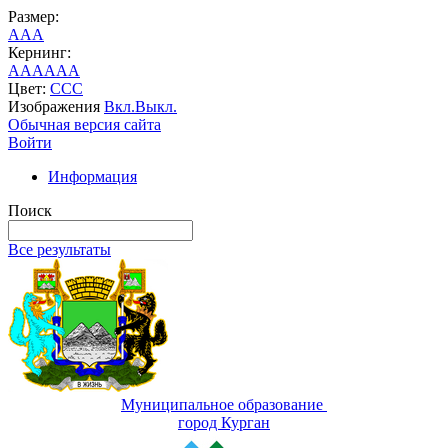
Размер:
A
A
A
Кернинг:
AA
AA
AA
Цвет:
C
C
C
Изображения
Вкл.
Выкл.
Обычная версия сайта
Войти
Информация
Поиск
Все результаты
Муниципальное образование
город Курган