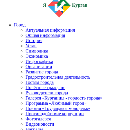
Я
Курган
Город
Актуальная информация
Общая информация
История
Устав
Символика
Экономика
Инфографика
Организации
Развитие города
Градостроительная деятельность
Гостям города
Почётные граждане
Руководители города
Галерея «Курганцы - гордость города»
Программа «Любимый город»
Премия «Трудящаяся молодежь»
Противодействие коррупции
Фотогалерея
Видеоновости
Награды