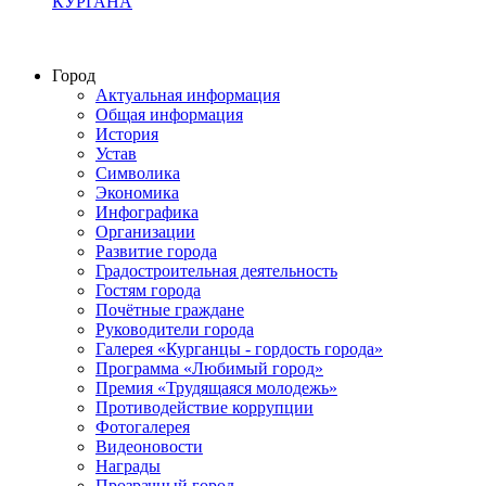
КУРГАНА
Город
Актуальная информация
Общая информация
История
Устав
Символика
Экономика
Инфографика
Организации
Развитие города
Градостроительная деятельность
Гостям города
Почётные граждане
Руководители города
Галерея «Курганцы - гордость города»
Программа «Любимый город»
Премия «Трудящаяся молодежь»
Противодействие коррупции
Фотогалерея
Видеоновости
Награды
Прозрачный город