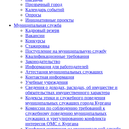
Прозрачный город
Календарь событий
Опросы
Инициативные проекты
Муниципальная служба
Кадровый резерв
Вакансии
Конкурсы
Стажировка
Поступление на муниципальную службу
Квалификационные требования
Законодательство
Информация для работодателей
Аттестация муниципальных служащих
Контактная информация
Учебные учреждения
Сведения о доходах, расходах, об имуществе и
обязательствах имущественного характера
Кодексы этики и служебного поведения
муниципальных служащих города Кургана
Комиссии по соблюдению требований к
служебному поведению муниципальных
служащих и урегулированию конфликта
интересов ОМС г. Кургана
Конфликт интересов на муниципальной службе