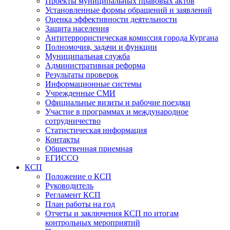
Проекты муниципальных правовых актов
Установленные формы обращений и заявлений
Оценка эффективности деятельности
Защита населения
Антитеррористическая комиссия города Кургана
Полномочия, задачи и функции
Муниципальная служба
Административная реформа
Результаты проверок
Информационные системы
Учрежденные СМИ
Официальные визиты и рабочие поездки
Участие в программах и международное
сотрудничество
Статистическая информация
Контакты
Общественная приемная
ЕГИССО
КСП
Положение о КСП
Руководитель
Регламент КСП
План работы на год
Отчеты и заключения КСП по итогам
контрольных мероприятий