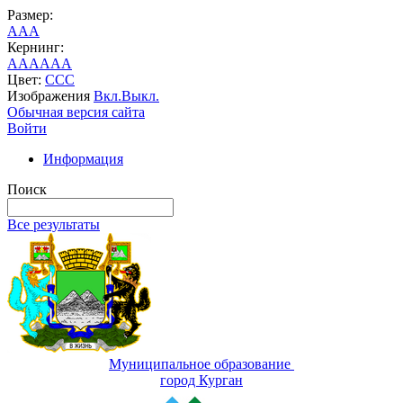
Размер:
A
A
A
Кернинг:
AA
AA
AA
Цвет:
C
C
C
Изображения
Вкл.
Выкл.
Обычная версия сайта
Войти
Информация
Поиск
Все результаты
Муниципальное образование
город Курган