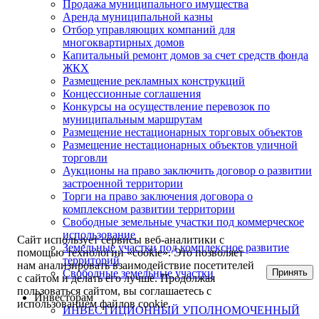
Продажа муниципального имущества
Аренда муниципальной казны
Отбор управляющих компаний для
многоквартирных домов
Капитальный ремонт домов за счет средств фонда
ЖКХ
Размещение рекламных конструкций
Концессионные соглашения
Конкурсы на осуществление перевозок по
муниципальным маршрутам
Размещение нестационарных торговых объектов
Размещение нестационарных объектов уличной
торговли
Аукционы на право заключить договор о развитии
застроенной территории
Торги на право заключения договора о
комплексном развитии территории
Свободные земельные участки под коммерческое
использование
Сайт использует сервисы веб-аналитики с
Земельные участки под комплексное развитие
помощью технологии «cookie». Это позволяет
территорий
нам анализировать взаимодействие посетителей
Принять
Свободные земельные участки
с сайтом и делать его лучше. Продолжая
пользоваться сайтом, вы соглашаетесь с
Инвесторам
использованием файлов cookie.
ИНВЕСТИЦИОННЫЙ УПОЛНОМОЧЕННЫЙ