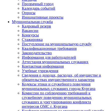
Прозрачный город
Календарь событий
Опросы
Инициативные проекты
Муниципальная служба
Кадровый резерв
Вакансии
Конкурсы
Стажировка
Поступление на муниципальную службу
Квалификационные требования
Законодательство
Информация для работодателей
Аттестация муниципальных служащих
Контактная информация
Учебные учреждения
Сведения о доходах, расходах, об имуществе и
обязательствах имущественного характера
Кодексы этики и служебного поведения
муниципальных служащих города Кургана
Комиссии по соблюдению требований к
служебному поведению муниципальных
служащих и урегулированию конфликта
интересов ОМС г. Кургана
Конфликт интересов на муниципальной службе