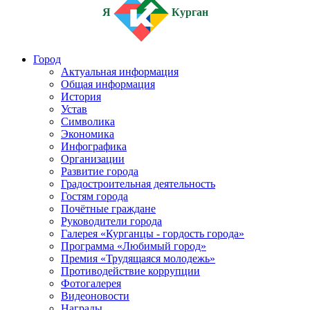
Я
Курган
Город
Актуальная информация
Общая информация
История
Устав
Символика
Экономика
Инфографика
Организации
Развитие города
Градостроительная деятельность
Гостям города
Почётные граждане
Руководители города
Галерея «Курганцы - гордость города»
Программа «Любимый город»
Премия «Трудящаяся молодежь»
Противодействие коррупции
Фотогалерея
Видеоновости
Награды