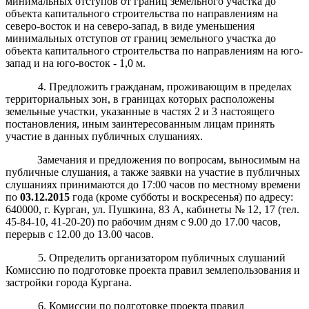
минимальных отступов от границ земельного участка до
объекта капитального строительства по направлениям на
северо-восток и на северо-запад, в виде уменьшения
минимальных отступов от границ земельного участка до
объекта капитального строительства по направлениям на юго-
запад и на юго-восток - 1,0 м.
4. Предложить гражданам, проживающим в пределах
территориальных зон, в границах которых расположены
земельные участки, указанные в частях 2 и 3 настоящего
постановления, иным заинтересованным лицам принять
участие в данных публичных слушаниях.
Замечания и предложения по вопросам, выносимым на
публичные слушания, а также заявки на участие в публичных
слушаниях принимаются до 17:00 часов по местному времени
по
03
.
1
2
.
201
5
года (кроме субботы и воскресенья) по адресу:
640000, г. Курган, ул. Пушкина, 83 А, кабинеты № 12, 17 (тел.
45-84-10, 41-20-20) по рабочим дням с 9.00 до 17.00 часов,
перерыв с 12.00 до 13.00 часов.
5. Определить организатором публичных слушаний
Комиссию по подготовке проекта правил землепользования и
застройки города Кургана.
6. Комиссии по подготовке проекта правил