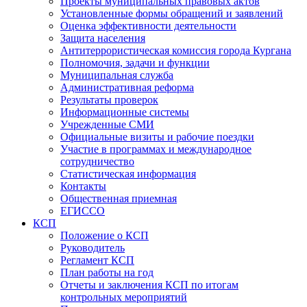
Проекты муниципальных правовых актов
Установленные формы обращений и заявлений
Оценка эффективности деятельности
Защита населения
Антитеррористическая комиссия города Кургана
Полномочия, задачи и функции
Муниципальная служба
Административная реформа
Результаты проверок
Информационные системы
Учрежденные СМИ
Официальные визиты и рабочие поездки
Участие в программах и международное
сотрудничество
Статистическая информация
Контакты
Общественная приемная
ЕГИССО
КСП
Положение о КСП
Руководитель
Регламент КСП
План работы на год
Отчеты и заключения КСП по итогам
контрольных мероприятий