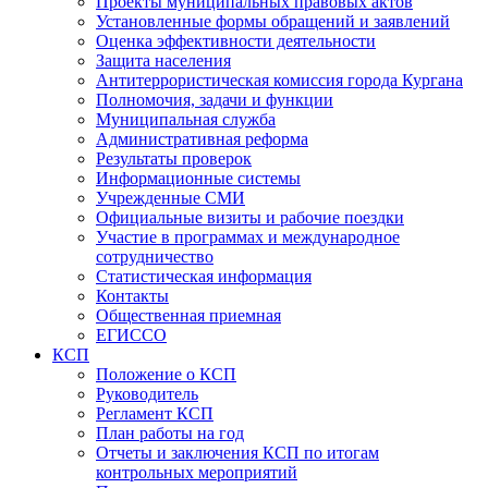
Проекты муниципальных правовых актов
Установленные формы обращений и заявлений
Оценка эффективности деятельности
Защита населения
Антитеррористическая комиссия города Кургана
Полномочия, задачи и функции
Муниципальная служба
Административная реформа
Результаты проверок
Информационные системы
Учрежденные СМИ
Официальные визиты и рабочие поездки
Участие в программах и международное
сотрудничество
Статистическая информация
Контакты
Общественная приемная
ЕГИССО
КСП
Положение о КСП
Руководитель
Регламент КСП
План работы на год
Отчеты и заключения КСП по итогам
контрольных мероприятий