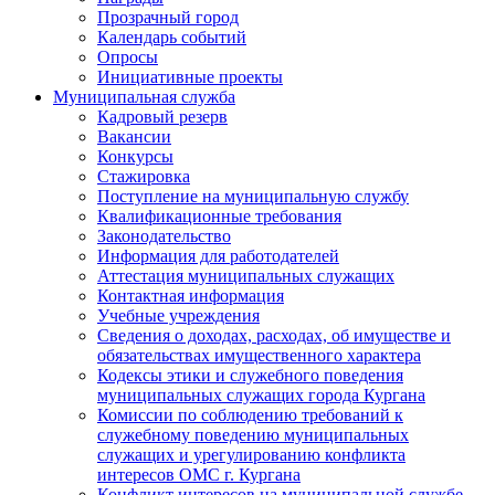
Прозрачный город
Календарь событий
Опросы
Инициативные проекты
Муниципальная служба
Кадровый резерв
Вакансии
Конкурсы
Стажировка
Поступление на муниципальную службу
Квалификационные требования
Законодательство
Информация для работодателей
Аттестация муниципальных служащих
Контактная информация
Учебные учреждения
Сведения о доходах, расходах, об имуществе и
обязательствах имущественного характера
Кодексы этики и служебного поведения
муниципальных служащих города Кургана
Комиссии по соблюдению требований к
служебному поведению муниципальных
служащих и урегулированию конфликта
интересов ОМС г. Кургана
Конфликт интересов на муниципальной службе