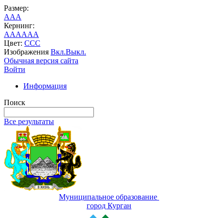
Размер:
A
A
A
Кернинг:
AA
AA
AA
Цвет:
C
C
C
Изображения
Вкл.
Выкл.
Обычная версия сайта
Войти
Информация
Поиск
Все результаты
Муниципальное образование
город Курган