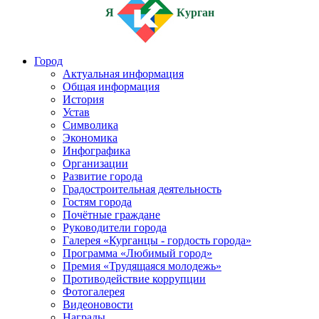
Я
Курган
Город
Актуальная информация
Общая информация
История
Устав
Символика
Экономика
Инфографика
Организации
Развитие города
Градостроительная деятельность
Гостям города
Почётные граждане
Руководители города
Галерея «Курганцы - гордость города»
Программа «Любимый город»
Премия «Трудящаяся молодежь»
Противодействие коррупции
Фотогалерея
Видеоновости
Награды